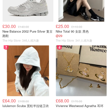
£30.00
£25.00
£140.00
£110.00
New Balance 2002 Pure Silver 复古
Nike Total 90 女款 黑色
跑鞋
@29
The Hip Store
346人感兴趣
The Hip Store
341人感兴趣
7
8
£64.00
£68.00
£108.00
£170.00
lululemon Scuba 宽松半拉链卫衣
Vivienne Westwood Agnatha 耳环