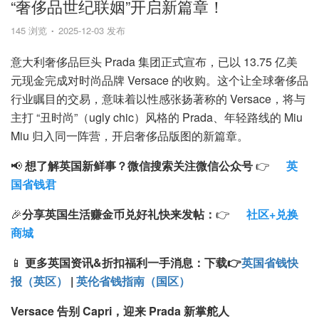
“奢侈品世纪联姻”开启新篇章！
145 浏览
2025-12-03 发布
意大利奢侈品巨头 Prada 集团正式宣布，已以 13.75 亿美
元现金完成对时尚品牌 Versace 的收购。这个让全球奢侈品
行业瞩目的交易，意味着以性感张扬著称的 Versace，将与
主打 “丑时尚”（ugly chic）风格的 Prada、年轻路线的 Miu
Miu 归入同一阵营，开启奢侈品版图的新篇章。
📢
想了解英国新鲜事？微信搜索
关注微信公众号
👉
英
国省钱君
🎉
分享英国生活赚金币兑好礼快来发帖：
👉
社区+兑换
商城
📱
更多英国资讯&折扣福利一手消息：
下载
👉
英国省钱快
报（英区）
|
英伦省钱指南（国区）
Versace 告别 Capri，迎来 Prada 新掌舵人