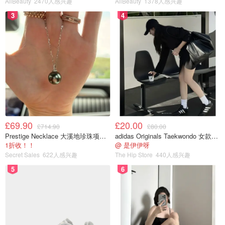
AllBeauty
2470人感兴趣
AllBeauty
1378人感兴趣
3
4
£69.90
£20.00
£714.90
£80.00
Prestige Necklace 大溪地珍珠项链 10-11mm
adidas Originals Taekwondo 女款黑色运动鞋
1折收！！
@ 是伊伊呀
Secret Sales
622人感兴趣
The Hip Store
440人感兴趣
5
6