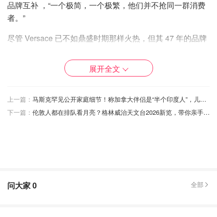
品牌互补 ，“一个极简，一个极繁，他们并不抢同一群消费
者。”
尽管 Versace 已不如鼎盛时期那样火热，但其 47 年的品牌
资产与辨识度仍极具价值。Prada 指出，Versace 仍有“巨大
未开发增长潜力”。
展开全文
近期 Versace 已由新任创意总监 Dario Vitale 开始进行创意
重启。他曾任 Miu Miu 设计负责人，如今带来一场以 80 年
上一篇：
马斯克罕见公开家庭细节！称加拿大伴侣是“半个印度人”，儿子中间名致敬诺奖得主！
代为灵感的多彩、性感系列。虽然时装周评价不一，但买手
下一篇：
伦敦人都在排队看月亮？格林威治天文台2026新览，带你亲手体验月球表面的“真实触感”
的口碑不错，被视为品牌复兴的第一步。
2018 年，Capri Holdings 曾以 20 亿美元高价买下
Versace，但在近年来“静奢风”主导市场时，Versace 的高调
美学反而受到冲击。
问大家
0
全部
Capri 主席在声明中称：“Prada 是最适合带领 Versace 进入
下一个增长时代的合作伙伴。”