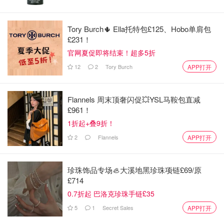
随着 Versace 正式加入，Prada、Miu Miu、Versace 将组
成风格鲜明、定位互补的奢侈铁三角，行业普遍预计，这将
Tory Burch🌵 Ella托特包£125、Hobo单肩包
重塑全球奢侈品格局，也将成为未来几年时尚圈最值得关注
£231！
的重组案例。
官网夏促即将结束！超多5折
12
2
Tory Burch
APP打开
来源：
ctvnews
封面：AP Photo/Gregorio Borgia
「该长文章来自@OOliviaZZ-加拿大省钱快报，版权归原作
Flannels 周末顶奢闪促💥YSL马鞍包直减
者所有」
£961！
1折起+叠9折！
如果你喜欢我们的文章记得
❤
喜欢+⭐收藏+📣分享
哦，也可以加
小编服务号（DMxQianDuoDuo）了解更多英国优质折扣和攻略
2
Flannels
APP打开
内容~
珍珠饰品专场🦪大溪地黑珍珠项链£69/原
£714
0.7折起 巴洛克珍珠手链£35
5
1
Secret Sales
APP打开