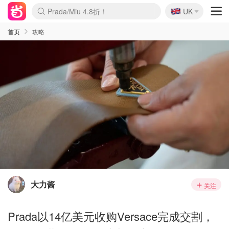
🇬🇧
Prada/Miu 4.8折！
UK
麦卢卡蜂蜜夏促！个位数！
啥？必胜客披萨5折！
首页
攻略
大力酱
关注
Prada以14亿美元收购Versace完成交割，