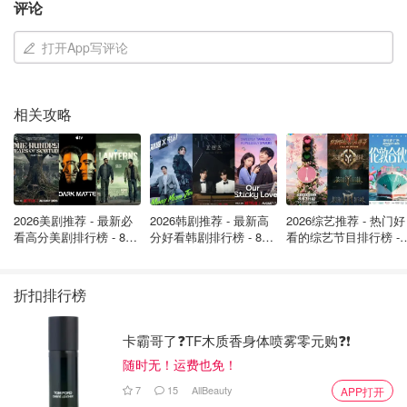
Prada 已启动整合
评论
Prada 集团目前正加速推动 Versace 融入其意大利制造体
打开App写评论
系，包括皮具、服饰和鞋履生产线。
在佛罗伦萨的 Scandicci 工厂，工匠们正在为 Prada 和 Miu
相关攻略
Miu 制作皮具，未来也将加入 Versace 的生产任务。Prada
旗下的工艺学院每年培训大量新人，仅去年就有七成学员毕
业后正式入职。
集团今年已向供应链投资 6,000 万欧元，包括新皮具厂、针
2026美剧推荐 - 最新必
2026韩剧推荐 - 最新高
2026综艺推荐 - 热门好
织厂以及扩建英国产 Church’s 鞋履生产基地。从 2019 到
看高分美剧排行榜 - 8月
分好看韩剧排行榜 - 8月
看的综艺节目排行榜 - 
最新: 《​​足球教练 》第
最新：丁海寅《我的荒
月最新:《​​伦敦合伙人
2024 年，Prada 总投资更累计超过 2 亿欧元。
四季回归！
糖恋爱 》上线❣️
回归啦
折扣排行榜
三大品牌同台，Prada 版图扩张完成
收购完成后，Versace 将占 Prada 集团收入结构的 13%，
卡霸哥了❓TF木质香身体喷雾零元购❓❗
Miu Miu 占 22%，主品牌 Prada 占 64%。去年 Prada 集团
随时无！运费也免！
营收达 54 亿欧元，增长强劲。
7
15
AllBeauty
APP打开