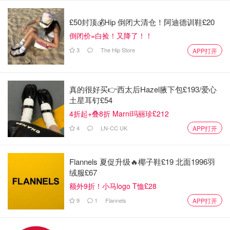
£50封顶💰Hip 倒闭大清仓！阿迪德训鞋£20
倒闭价=白捡！又降了！！
3
The Hip Store
APP打开
真的很好买👉西太后Hazel腋下包£193/爱心
土星耳钉£54
4折起+叠8折 Marni玛丽珍£212
4
LN-CC UK
APP打开
Flannels 夏促升级🔥椰子鞋£19 北面1996羽
绒服£67
额外9折！小马logo T恤£28
9
1
Flannels
APP打开