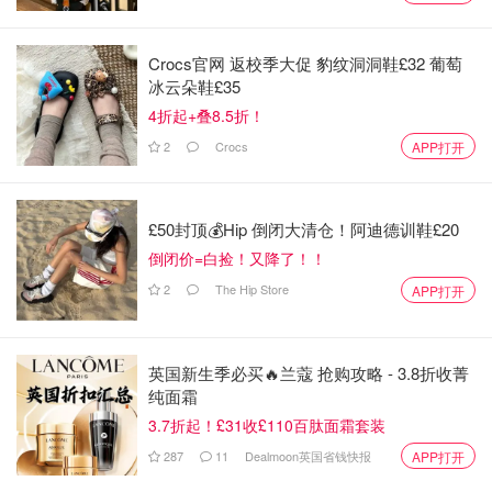
在连续发言逾一小时后，财政大臣里夫斯坐下，工党席爆发
热烈掌声，首相斯塔默拍肩称赞。随后，
保守党领袖巴德诺
克发表回应
，调侃这应是里夫斯作为财政大臣的
“最后一份
Crocs官网 返校季大促 豹纹洞洞鞋£32 葡萄
冰云朵鞋£35
预算”
。她称过去几天对政府而言是
“彻底的羞辱”
，并指责
4折起+叠8.5折！
里夫斯去年已增加400亿英镑税收，却承诺只此一次，如今
却
“打破所有诺言”
。
巴德诺克表示，若里夫斯还有体面，就
2
Crocs
APP打开
应主动辞职。
13:42 两孩福利上限正式取消
£50封顶💰Hip 倒闭大清仓！阿迪德训鞋£20
倒闭价=白捡！又降了！！
英国财政大臣里夫斯宣布，将自明年4月起全面取消“两孩福
2
The Hip Store
APP打开
利上限”。
她表示，自己从政是为了确保每个孩子都能获得
公平的成长机会，而儿童贫困是最主要的障碍。此举被称为
“完全核算、完全筹资”的改革，旨在实现本届议会以来最大
英国新生季必买🔥兰蔻 抢购攻略 - 3.8折收菁
幅度的儿童贫困下降。
工党议员席爆发欢呼，反对党则发出
纯面霜
嘘声。
该上限原为父母只能为前两个孩子申请福利，由前财
3.7折起！£31收£110百肽面霜套装
政大臣奥斯本推行。
287
11
Dealmoon英国省钱快报
APP打开