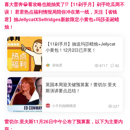
喜大普奔😀看攻略也能抽奖了⁉️【11剁手月】剁手吃瓜两不
误！ 君君热点福利情报局陪你冲在第一线，关注【省钱
君】抽JellycatXSelfridges新款限定小黄包+玛莎圣诞蜡
烛！
【11剁手月】抽送玛莎蜡烛+Jellycat
小黄包！12月2日已开奖！
省钱君
8717
82
英国本周迎关键预算案！蕾切尔·里夫
斯演讲要点总结！
小不列颠晒晒君
227
雷切尔·里夫斯11月26日中午公布了预算案，以下为主要内
容：