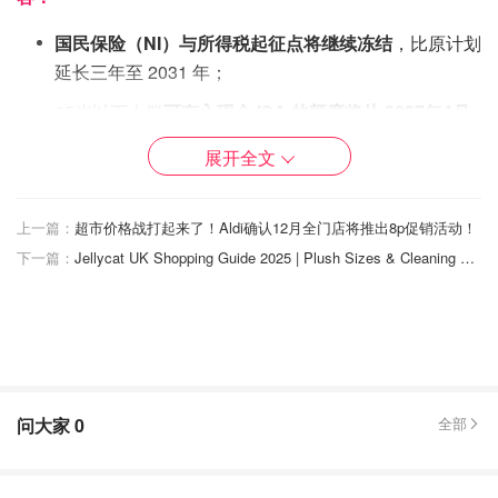
国民保险（NI）与所得税起征点将继续冻结
，比原计划
延长三年至 2031 年；
65岁以下人群
可存入现金 ISA 的额度将从 2027年4月
起被限制在每年 12,000 英镑
，剩余至 20,000 英镑的
展开全文
部分必须用于投资类 ISA；
“两孩福利上限”将于 2026年4月起取消
上一篇：
超市价格战打起来了！Aldi确认12月全门店将推出8p促销活动！
财政稳定规则下的财政缓冲将“增加一倍以上”至 217 亿
下一篇：
Jellycat UK Shopping Guide 2025 | Plush Sizes & Cleaning Tips
英镑
预算责任办公室（OBR）将生产率增长预期下调 0.3
个百分点至 1%
“
豪宅税”：
价值超 200 万英镑的物业每年征收 2,500 英
镑，超 500 万英镑的征收 7,500 英镑
问大家
0
全部
养老金薪金牺牲计划将从 2029 年起设上限
，超过
2,000 英镑的部分将与普通员工缴费一样征税