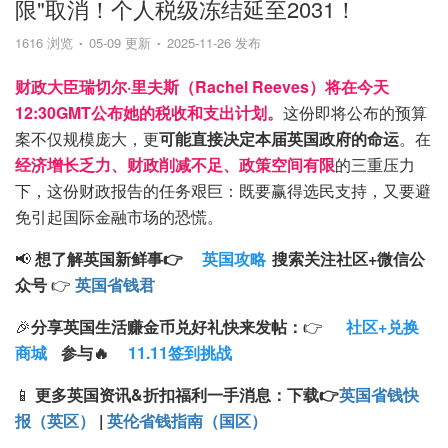
限"取消！个人税级冻结延至2031！
1616 浏览
05-09 更新
2025-11-26 发布
财政大臣瑞切尔·里夫斯（Rachel Reeves）将在今天
12:30GMT公布她的税收和支出计划。
这份即将公布的预算
案不仅规模庞大，更
可能直接决定本届英国政府的命运
。在
经济增长乏力、财政削减不足、政策空间有限
的三重压力
下，这份财政报告的任务艰巨：既要赢得选民支持，又要避
免引起国际金融市场的恐慌。
📢
想了解英国新鲜事👉
英国攻略
搜索
关注
社区+
微信公
众号
👉
英国省钱君
🎉
分享英国生活赚金币兑好礼快来发帖：
👉
社区+兑换
商城
参与🔥
11.11签到挑战
📱
更多英国资讯&折扣福利一手消息：
下载
👉
英国省钱快
报（英区）
|
英伦省钱指南（国区）