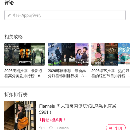
评论
新的电动车行驶税
：电动车每英里 3 便士，插混车每
英里 1.5 便士
打开App写评论
将为
各地自治政府划拨专项资金
，同时将更多财政权下
放给地方与区域领导
相关攻略
赌博税上调：
远程博彩税从 21% 提至 40%
拨款 500 万英镑给中学图书馆
，另有 1,800 万英镑用
于升级全英格兰的儿童游乐场
2026美剧推荐 - 最新必
2026韩剧推荐 - 最新高
2026综艺推荐 - 热门好
受感染血液受害者补偿将免征遗产税
看高分美剧排行榜 - 8月
分好看韩剧排行榜 - 8月
看的综艺节目排行榜 - 
最新: 《​​足球教练 》第
最新：丁海寅《我的荒
月最新:《​​伦敦合伙人
25岁以下的学徒培训将在中小企业中实行免费
四季回归！
糖恋爱 》上线❣️
回归啦
Motability 计划将取消豪华车型
折扣排行榜
本文已为大家追踪，以下是完整报道：
Flannels 周末顶奢闪促💥YSL马鞍包直减
£961！
13:47 保守党领袖抨击里夫斯再度加税
1折起+叠9折！
1
Flannels
APP打开