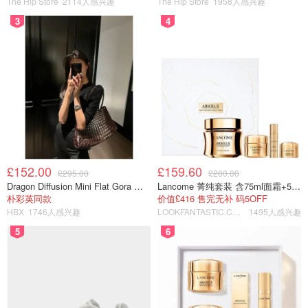
The Hip Store
2114人感兴趣
The Hip Store
1958人感兴趣
13:39 员工养老金缴纳设上限2000镑，2029年
实行！
3
4
财政大臣瑞秋·里夫斯宣布对薪资牺牲计划（salary
sacrifice，指员工放弃一部分工资，由雇主将相同金额直接
缴入员工的养老金账户）设立2,000英镑的上限。
超过该金
额的养老金贡献将与其他员工养老金贡献一样，按常规方式
征税。
里夫斯称此举为“务实的步骤”，并表示这一变化将于
2029年生效。
£152.00
£159.60
13:33 “豪宅税”计划将对超200万英镑房产征
£295.00
£280.00
Dragon Diffusion Mini Flat Gora 深棕色手提包
Lancome 菁纯套装 含75ml面霜+5ml精华+5ml眼霜
税！
朴彩英同款
价值£416 售完无补 码5OFF
HBX
1746人感兴趣
LOOKFANTASTIC.COM
1495人感兴趣
瑞秋·里夫斯宣布了一项新的“豪宅税”计划，适用于英格兰地
5
6
区的高价值房产。
该税种将对
超过2百万英镑的房产每年收取2,500英镑
对于
超过5百万英镑的房产则为7,500英镑