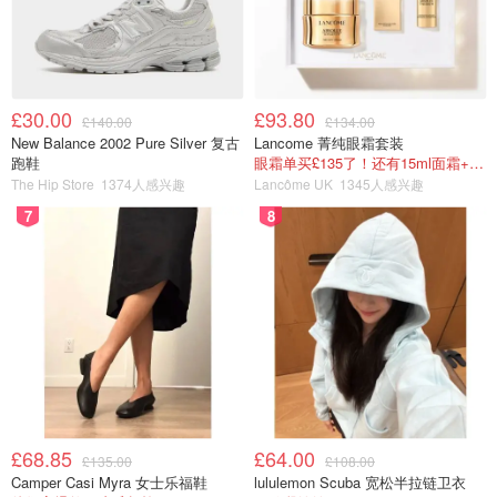
里夫斯表示，这项新税将由房产所有者支付，并与地方税一
同征收。预计到2031年，该税种将为政府筹集超过4亿英镑
的收入，征税对象将覆盖不到1%的最顶层房产。
£30.00
£93.80
£140.00
£134.00
New Balance 2002 Pure Silver 复古
Lancome 菁纯眼霜套装
工党拟在英国推行“豪宅税”？200万英
跑鞋
眼霜单买£135了！还有15ml面霜+5ml精华~！
镑门槛引发楼市震荡，房主买家都慌
The Hip Store
1374人感兴趣
Lancôme UK
1345人感兴趣
了！
7
8
省钱君
589
13:29 预计2025年GDP将增长1.5%
英国预算责任办公室（OBR）下调了未来几年的经济增长
预期。尽管
预计2025年GDP将增长1.5%
，超过此前预计的
1%，但之后的增长预期普遍下调。
2026年经济增速预计为
1.4%
，低于3月时预测的1.9%；
2027年为1.6%
，低于
1.8%；
2028年预计增长1.5%
，低于此前的1.7%；
2029年
£68.85
£64.00
£135.00
£108.00
预计增长1.5%
，也低于此前的1.8%。财政大臣瑞秋·里夫斯
Camper Casi Myra 女士乐福鞋
lululemon Scuba 宽松半拉链卫衣