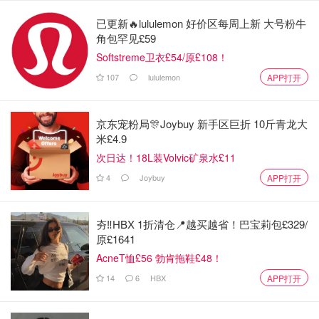
英国福利政策大变革！瑞秋·里夫斯拟
已更新🔥lululemon 好价区每周上新 大号粉牛
取消"两孩福利上限"💷30亿英镑账单谁
角包罕见£59
来买单？
Softstreme卫衣£54/原£108！
想吃妹妹的甜甜圈
494
107
lululemon
APP打开
13:40 冻结铁路票价、处方费用、延长公交票价
上限
京东宠粉局🎊Joybuy 新手区巨折 10斤青龙大
米£4.9
里夫斯宣布了更多政策，并列出了她声称正在处理的一系列
次日达！18L装Volvic矿泉水£11
问题——包括
控制生活成本、延长公交票价上限、冻结铁路
4
Joybuy
APP打开
票价以及处方费用
。
夯‼️HBX 1折清仓📍越买越省！巴宝莉包£329/
活久见！英国火车票价30年来首次不
原£1641
涨价💰通勤族人均省下数百镑“巨款”
AcneT恤£56 勃肯拖鞋£48！
14
6
HBX
APP打开
省钱君
866