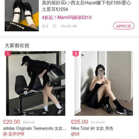
财政大臣还承诺将燃油税的 5 便士减免延长至明年 9 月。她
真的很好买👉西太后Hazel腋下包£193/爱心
随后表示，将废除 Eco 能源计划，据称该举措将使
平均家
土星耳钉£54
庭的能源账单从明年 4 月起减少 150 英镑
。
4折起！Marni玛丽珍£212
2
LN-CC UK
APP打开
13:30 电动车将被征收新的行驶税
财政大臣宣布了一项针对电动车的新行驶税。她解释说：
大家都在抢
“这项费用将与车辆消费税（Vehicle Excise Duty）一起按
1
2
年征收，
对电动车每英里收取 3 便士
，对
插电式混合动力车
每英里收取 1.5 便士
。”里夫斯表示，这将使政府能够将英
格兰的道路维护资金翻倍，并额外提供 2 亿英镑用于电动车
充电桩的铺设。
英国政府拟发6.5亿镑电动汽车补助
金！最高可享3750镑补贴，申请方式
揭秘~
£20.00
£25.00
£80.00
£110.00
想吃妹妹的甜甜圈
1821
adidas Originals Taekwondo 女款黑色运动鞋
Nike Total 90 女款 黑色
@ 是伊伊呀
@29