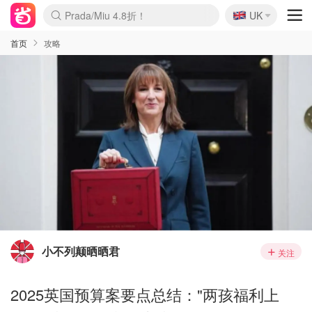
🇬🇧
Prada/Miu 4.8折！
UK
麦卢卡蜂蜜夏促！个位数！
啥？必胜客披萨5折！
首页
攻略
小不列颠晒晒君
关注
2025英国预算案要点总结："两孩福利上