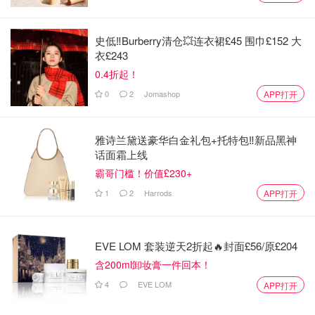
史低‼️Burberry清仓💥连衣裙£45 围巾£152 大
衣£243
0.4折起！
0
2
Jomashop
APP打开
雅诗兰黛送豪华白金礼包+托特包‼️新品黑神
话面霜上线
霸哥门槛！价值£230+
1
2
Harrods
APP打开
EVE LOM 套装逆天2折起🔥封面£56/原£204
含200ml卸妆膏一件回本！
4
EVE LOM
APP打开