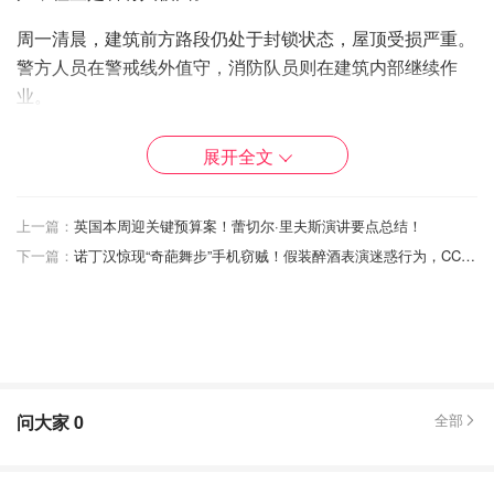
周一清晨，建筑前方路段仍处于封锁状态，屋顶受损严重。
警方人员在警戒线外值守，消防队员则在建筑内部继续作
业。
展开全文
上一篇：
英国本周迎关键预算案！蕾切尔·里夫斯演讲要点总结！
下一篇：
诺丁汉惊现“奇葩舞步”手机窃贼！假装醉酒表演迷惑行为，CCTV曝光其骗术！
问大家
0
全部