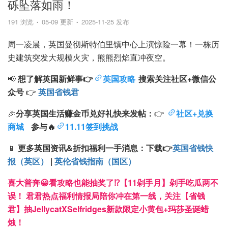
砾坠落如雨！
191 浏览
05-09 更新
2025-11-25 发布
周一凌晨，英国曼彻斯特伯里镇中心上演惊险一幕！一栋历
史建筑突发大规模火灾，熊熊烈焰直冲夜空。
📢
想了解英国新鲜事👉
英国攻略
搜索
关注
社区+
微信公
众号
👉
英国省钱君
🎉
分享英国生活赚金币兑好礼快来发帖：
👉
社区+兑换
商城
参与🔥
11.11签到挑战
📱
更多英国资讯&折扣福利一手消息：
下载
👉
英国省钱快
报（英区）
|
英伦省钱指南（国区）
喜大普奔😀看攻略也能抽奖了⁉️【11剁手月】剁手吃瓜两不
误！ 君君热点福利情报局陪你冲在第一线，关注【省钱
君】抽JellycatXSelfridges新款限定小黄包+玛莎圣诞蜡
烛！