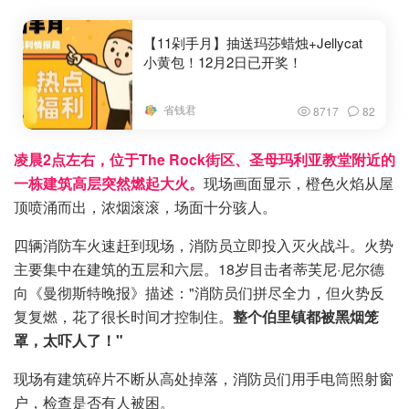
【11剁手月】抽送玛莎蜡烛+Jellycat
小黄包！12月2日已开奖！
省钱君
8717
82
凌晨2点左右，位于The Rock街区、圣母玛利亚教堂附近的
一栋建筑高层突然燃起大火。
现场画面显示，橙色火焰从屋
顶喷涌而出，浓烟滚滚，场面十分骇人。
四辆消防车火速赶到现场，消防员立即投入灭火战斗。火势
主要集中在建筑的五层和六层。18岁目击者蒂芙尼·尼尔德
向《曼彻斯特晚报》描述："消防员们拼尽全力，但火势反
复复燃，花了很长时间才控制住。
整个伯里镇都被黑烟笼
罩，太吓人了！"
现场有建筑碎片不断从高处掉落，消防员们用手电筒照射窗
户，检查是否有人被困。