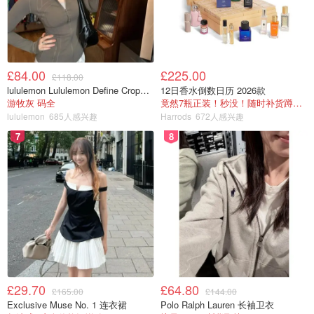
£84.00
£225.00
£118.00
lululemon Lululemon Define Cropped Nulu 短夹克
12日香水倒数日历 2026款
游牧灰 码全
竟然7瓶正装！秒没！随时补货蹲！！！
lululemon
685人感兴趣
Harrods
672人感兴趣
7
8
£29.70
£64.80
£165.00
£144.00
Exclusive Muse No. 1 连衣裙
Polo Ralph Lauren 长袖卫衣