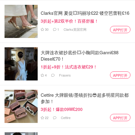
Clarks官网 夏促💥玛丽珍£22 镂空芭蕾鞋£16
3折起+第2双半价！百搭舒服！
30
1
Clarks英国官网
APP打开
大牌连衣裙抄底价💥小鞠同款Ganni£88
Diesel£70！
1折起+9折！法式连衣裙£29！
4
Frasers
APP打开
Cettire 大牌眼镜/墨镜折扣😎超多明星同款都
参加！
3折起！爆款09W£200
22
Cettire
APP打开