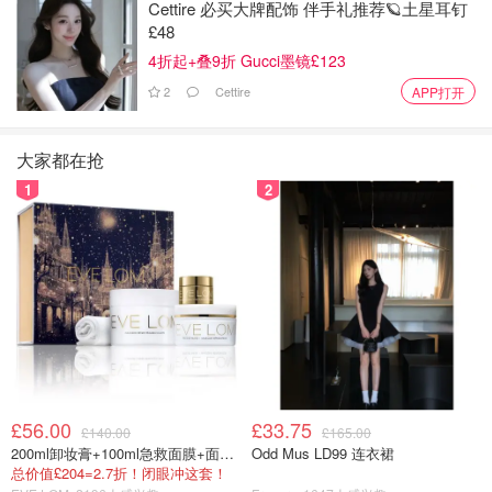
Cettire 必买大牌配饰 伴手礼推荐🪐土星耳钉
£48
4折起+叠9折 Gucci墨镜£123
2
Cettire
APP打开
大家都在抢
1
2
£56.00
£33.75
£140.00
£165.00
200ml卸妆膏+100ml急救面膜+面霜+洁颜布
Odd Mus LD99 连衣裙
总价值£204=2.7折！闭眼冲这套！