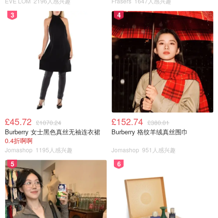
EVE LOM
2196人感兴趣
Frasers
1647人感兴趣
3
4
£45.72
£152.74
£1070.24
£380.01
Burberry 女士黑色真丝无袖连衣裙
Burberry 格纹羊绒真丝围巾
0.4折啊啊
Jomashop
1195人感兴趣
Jomashop
951人感兴趣
5
6