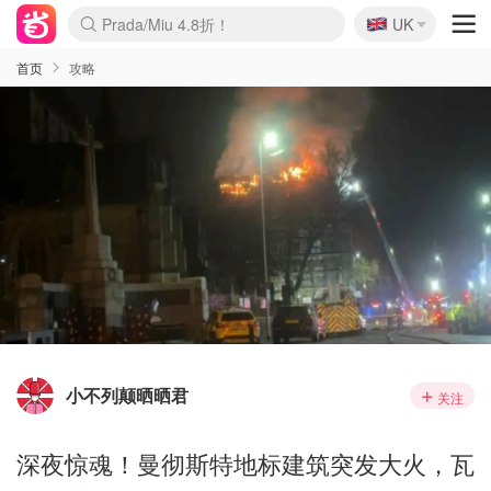
🇬🇧
Prada/Miu 4.8折！
UK
麦卢卡蜂蜜夏促！个位数！
啥？必胜客披萨5折！
首页
攻略
小不列颠晒晒君
关注
深夜惊魂！曼彻斯特地标建筑突发大火，瓦