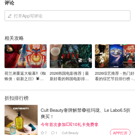
评论
大曼彻斯特消防救援局发言人表示："周一凌晨2点前，我们
调派了四辆消防车和一辆云梯车前往现场。消防员佩戴呼吸
打开App写评论
器，使用水带与其他救援人员协同灭火。"
大曼彻斯特警方证实，此次火灾没有发现可疑情况。目前消
相关攻略
防人员仍在现场监测，防止复燃。
英国生活
英国新闻
荷兰弟重返大银幕‼️《蜘
2026韩国电影推荐 | 最
2026综艺推荐 - 热门好
蛛侠：崭新之日》🕷️北
新好看的韩国电影排行
看的综艺节目排行榜 - 
美热映中❣️阵容豪华✨🤩
榜，必看盘点！8月最
月最新:《​​披荆斩棘
新！(持续更新）
2026》回归啦
折扣排行榜
Cult Beauty奢牌解禁🔴祖玛珑、Le Labo6.5折
爽买！
今年首次参加💥£10礼卡免费拿
7
1
Cult Beauty
APP打开