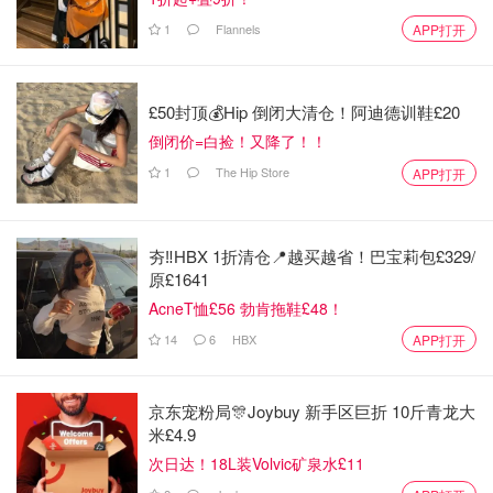
1
Flannels
APP打开
£50封顶💰Hip 倒闭大清仓！阿迪德训鞋£20
倒闭价=白捡！又降了！！
1
The Hip Store
APP打开
图片来自于@Finance Monthly 版权属于原作者
政府官员指出，很多黄牛使用自动抢票软件，一下子买走大
夯‼️HBX 1折清仓📍越买越省！巴宝莉包£329/
量门票，再在二手平台高价转卖。这不仅让真正想去看演出
原£1641
的粉丝很难买到票，也对演出市场的健康发展造成了影响。
AcneT恤£56 勃肯拖鞋£48！
新规实施后，粉丝在门票开售时将有更多机会以原价买到心
14
6
HBX
APP打开
仪的票。
Ticketmaster母公司Live Nation表示，他们在英国已经将二
京东宠粉局🎊Joybuy 新手区巨折 10斤青龙大
手票限制在票面价，这次政府的新规将让更多平台加入保护
米£4.9
粉丝的行列。
虽然一些二手票平台担心价格上限可能会把观
次日达！18L装Volvic矿泉水£11
众推向没有监管的社交平台，增加诈骗风险，但业内人士认