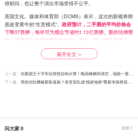
很郁闷，也让整个演出市场变得不公平。
英国文化、媒体和体育部（DCMS）表示，这次的新规将彻
底改变黄牛的“生意模式”。
政府预计，二手票的平均价格会
下降37英镑，每年可为观众节省约1.12亿英镑。新的法律要
求二手票平台必须监督和执行这一规定，防止绕开价格上
限。
展开全文
上一篇：
伦敦国王十字车站突然拉响火警！晚高峰瞬间清空，场面一度混乱！
下一篇：
周杰伦吐槽被新歌逼疯？录音室乱成“线材地狱”😨新专辑将迎来重大转变！
问大家
0
全部
图片来自于@STV ，版权属于原作者