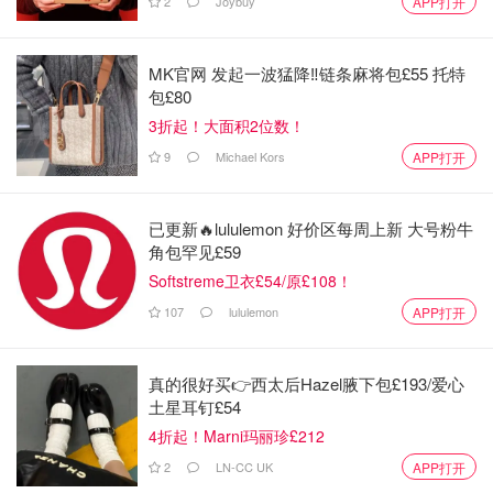
2
Joybuy
APP打开
为，有了价格上限，既能保护粉丝，也能保障演出产业的健
康发展。
MK官网 发起一波猛降‼️链条麻将包£55 托特
包£80
3折起！大面积2位数！
9
Michael Kors
APP打开
已更新🔥lululemon 好价区每周上新 大号粉牛
角包罕见£59
Softstreme卫衣£54/原£108！
107
lululemon
APP打开
真的很好买👉西太后Hazel腋下包£193/爱心
土星耳钉£54
图片来自于@PYMNTS 版权属于原作者
4折起！Marni玛丽珍£212
对于在英国的留学生宝子们来说，这无疑是个好消息。无论
2
LN-CC UK
APP打开
是追星、看音乐会，还是看热门的足球比赛，以前因为黄牛