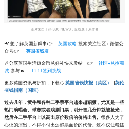
图片来自于@ BBC NEWS，版权属于原作者
📢 想了解英国新鲜事👉
英国攻略
搜索关注社区+ 微信公
众号👉
英国省钱君
🎉分享英国生活赚金币兑好礼快来发帖：👉
社区+兑换商
城
参与🔥
11.11签到挑战
更多英国资讯与折扣，下载👉
英国省钱快报（英区）
|
英伦
省钱指南（国区）
过去几年，黄牛和各种二手票平台越来越猖獗，尤其是一些
热门演唱会、球赛或者戏剧门票，刚开售几分钟就被抢光，
然后在二手平台上以高出原价数倍的价格出售。
很多人为了
心仪的演出，不得不付出远超票面价的代价。这不仅让粉丝