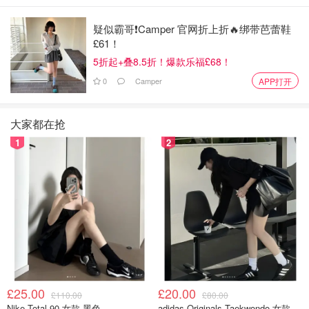
票价格高昂而望而却步的情况，将会大大改善。
买到票不再
疑似霸哥❗️Camper 官网折上折🔥绑带芭蕾鞋
是一场“抢票大战”，而是可以让我们真正回归到享受演出的
£61！
快乐本身。
5折起+叠8.5折！爆款乐福£68！
总之，这次政策意味着，从政府层面上，英国将更加严格打
0
Camper
APP打开
击黄牛，保护普通观众的权益，也让我们这些在英国生活和
学习的朋友们有机会用合理的价格体验文化娱乐生活。希望
大家都在抢
未来在英国看演出、看球赛的宝子们，能少一些焦虑，多一
1
2
些期待啦！
£25.00
£20.00
£110.00
£80.00
Nike Total 90 女款 黑色
adidas Originals Taekwondo 女款黑色运动鞋