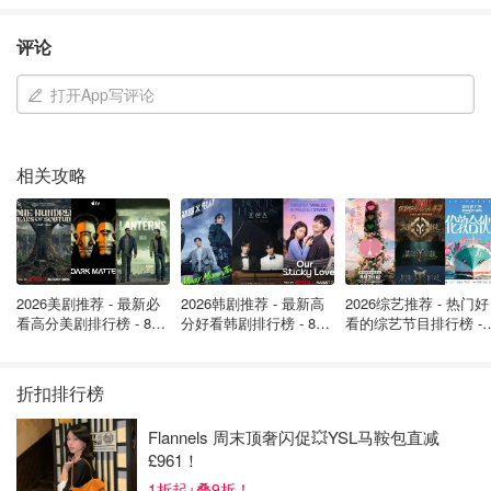
评论
其实，限制黄牛倒卖门票早已是英国政界的关注点。上个
月，包括Sam Fender、Dua Lipa和Coldplay在内的多位大
打开App写评论
牌音乐人，还曾联名呼吁英国首相保护粉丝，抵制黄牛和二
手票高价行为。消费者组织Which?、足球球迷协会，以及
音乐和戏剧相关协会也加入了呼声。
相关攻略
根据英国竞争与市场管理局的分析，二手票市场的票价通常
比原价高出50%以上，有的甚至高出6倍。
大家可以想象一
下，如果一张原价50英镑的热门演唱会门票，被黄牛倒卖到
300英镑甚至更高，这对普通粉丝来说无疑是一笔不小的开
2026美剧推荐 - 最新必
2026韩剧推荐 - 最新高
2026综艺推荐 - 热门好
销。
看高分美剧排行榜 - 8月
分好看韩剧排行榜 - 8月
看的综艺节目排行榜 - 
最新: 《​​足球教练 》第
最新：丁海寅《我的荒
月最新:《​​伦敦合伙人
四季回归！
糖恋爱 》上线❣️
回归啦
折扣排行榜
Flannels 周末顶奢闪促💥YSL马鞍包直减
£961！
1折起+叠9折！