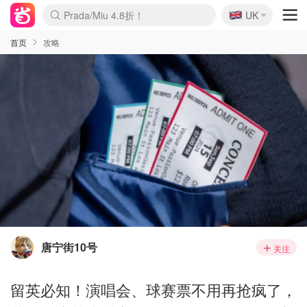
🇬🇧
Prada/Miu 4.8折！
UK
麦卢卡蜂蜜夏促！个位数！
啥？必胜客披萨5折！
首页
攻略
唐宁街10号
关注
留英必知！演唱会、球赛票不用再抢疯了，