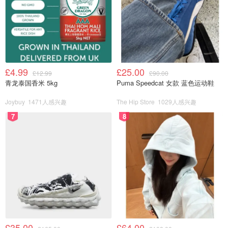
£4.99
£25.00
£12.99
£90.00
青龙泰国香米 5kg
Puma Speedcat 女款 蓝色运动鞋
Joybuy
1471人感兴趣
The Hip Store
1029人感兴趣
7
8
£35.00
£64.00