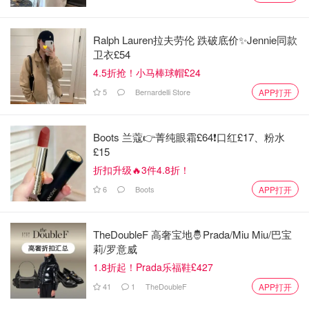
名受访者。它揭示了一个被忽视的现实：在这个“见一面都
要花钱”的时代，友情正在悄悄变成生活成本的一部分。
Ralph Lauren拉夫劳伦 跌破底价✨Jennie同款
卫衣£54
你愿意为朋友花多少钱？你是否也在为“友情支出”感到压
4.5折抢！小马棒球帽£24
力？也许答案，就藏在你最近一次的火车票里。
5
Bernardelli Store
APP打开
如果你喜欢我们的文章记得
❤
喜欢+⭐收藏+📣分享
哦，也可
以加小编服务号（DMxQianDuoDuo）了解更多英国优质折
Boots 兰蔻👉菁纯眼霜£64❗口红£17、粉水
扣和攻略内容~
£15
来源：telegraph.co.uk
折扣升级🔥3件4.8折！
6
Boots
APP打开
全球热点
TheDoubleF 高奢宝地🤴Prada/Miu Miu/巴宝
莉/罗意威
1.8折起！Prada乐福鞋£427
41
1
TheDoubleF
APP打开