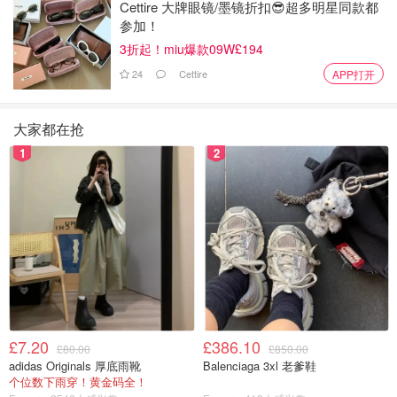
Cettire 大牌眼镜/墨镜折扣😎超多明星同款都
参加！
3折起！miu爆款09W£194
24
Cettire
APP打开
大家都在抢
1
2
£7.20
£386.10
£80.00
£850.00
adidas Originals 厚底雨靴
Balenciaga 3xl 老爹鞋
个位数下雨穿！黄金码全！