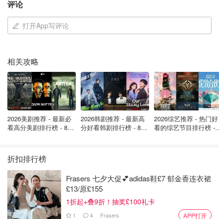
评论
打开App写评论
相关攻略
虽然友情花费不菲，但近三分之一的人觉得物超所值！更有
12%的人宁愿削减其他开支也要见朋友。25-34岁的年轻人
最舍得花钱，每月探望朋友的旅费就达79英镑。
如何节省友情账单？专家教你几招！
2026美剧推荐 - 最新必
2026韩剧推荐 - 最新高
2026综艺推荐 - 热门好
看高分美剧排行榜 - 8月
分好看韩剧排行榜 - 8月
看的综艺节目排行榜 - 
当然，也有聪明人开始寻找“低成本友情”的新模式。超过三
最新: 《​​足球教练 》第
最新：丁海寅《我的荒
月最新:《​​伦敦合伙人
分之一的受访者更偏爱在家吃饭、散步、喝咖啡这类轻松社
四季回归！
糖恋爱 》上线❣️
回归啦
交方式。Rakuten储蓄专家建议：设立“友情基金”、坦诚预
折扣排行榜
算限制、善用积分返现、预订团体票和共享住宿。友情的价
Frasers 七夕大促💕adidas鞋£7 郁金香连衣裙
值无可替代，但花得聪明更重要。不是每一次见面都要配一
£13/原£155
顿高消费晚餐，有时候一杯咖啡就够了。
1折起+叠9折！抽奖£100礼卡
这场“友情账单”调查由OnePoll为Rakuten执行，覆盖2,000
1
4
Frasers
APP打开