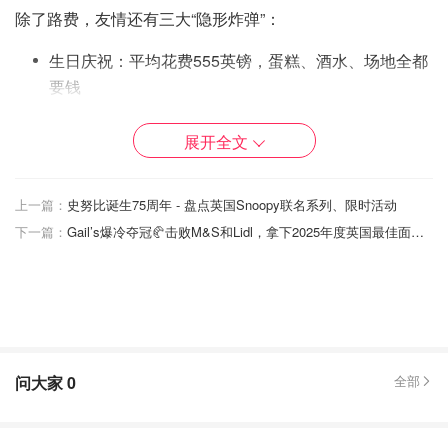
除了路费，友情还有三大“隐形炸弹”：
生日庆祝：平均花费555英镑，蛋糕、酒水、场地全都
要钱
友情礼物：463英镑，节日、升职、搬家都得送点什么
展开全文
聚餐社交：465英镑，朋友说“出来吃个饭”，你钱包就
开始抖
上一篇：
史努比诞生75周年 - 盘点英国Snoopy联名系列、限时活动
近三分之一的人表示“物超所值”，更有12%的人宁愿削减其
下一篇：
Gail’s爆冷夺冠🥐击败M&S和Lidl，拿下2025年度英国最佳面包店！
他生活开支也要见朋友。这不是消费，是情感投资。但也有
人开始怀疑：“友情是不是也进入了通胀时代？”
问大家
0
全部