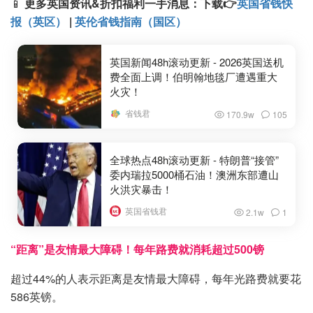
📱
更多英国资讯&折扣福利一手消息：
下载
👉
英国省钱快
报（英区）
|
英伦省钱指南（国区）
英国新闻48h滚动更新 - 2026英国送机
费全面上调！伯明翰地毯厂遭遇重大
火灾！
省钱君
170.9w
105
全球热点48h滚动更新 - 特朗普“接管”
委内瑞拉5000桶石油！澳洲东部遭山
火洪灾暴击！
英国省钱君
2.1w
1
“距离”是友情最大障碍！每年路费就消耗超过500镑
超过44%的人表示距离是友情最大障碍，每年光路费就要花
586英镑。