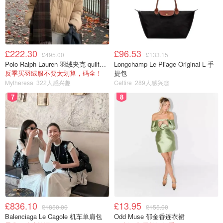
£222.30
£96.53
£495.00
£133.15
Polo Ralph Lauren 羽绒夹克 quilted款
Longchamp Le Pliage Original L 手
反季买羽绒服不要太划算，码全！
提包
Mytheresa
322人感兴趣
Cettire
289人感兴趣
7
8
£836.10
£13.95
£1850.00
£155.00
Balenciaga Le Cagole 机车单肩包
Odd Muse 郁金香连衣裙