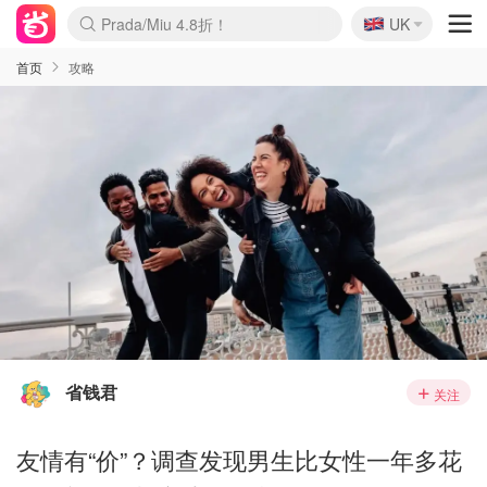
🇬🇧
Prada/Miu 4.8折！
UK
麦卢卡蜂蜜夏促！个位数！
啥？必胜客披萨5折！
首页
攻略
省钱君
关注
友情有“价”？调查发现男生比女性一年多花