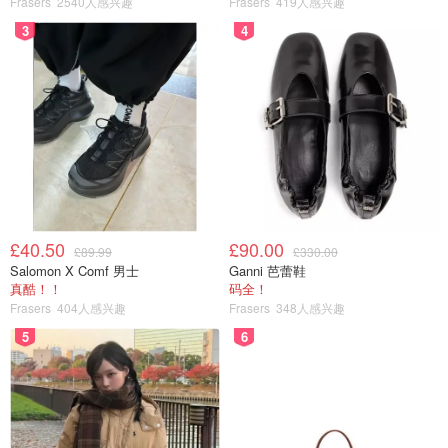
Frasers
2540人感兴趣
Frasers
419人感兴趣
3
4
£40.50
£90.00
£89.99
£330.00
Salomon X Comf 男士
Ganni 芭蕾鞋
真酷！！
码全！
Frasers
404人感兴趣
Frasers
348人感兴趣
5
6