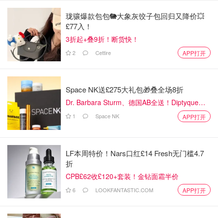
珑骧爆款包包🐘大象灰饺子包回归又降价💥
£77入！
3折起+叠9折！断货快！
2
Cettire
APP打开
Space NK送£275大礼包🎁叠全场8折
Dr. Barbara Sturm、德国AB全送！Diptyque
50ml香水一律£81
1
Space NK
APP打开
LF本周特价！Nars口红£14 Fresh无门槛4.7
折
CPB£62收£120+套装！金钻面霜半价
6
LOOKFANTASTIC.COM
APP打开