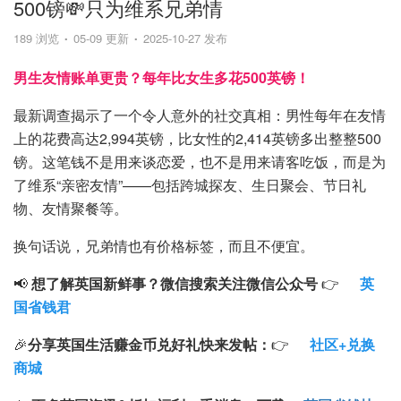
500镑💸只为维系兄弟情
189 浏览
05-09 更新
2025-10-27 发布
男生友情账单更贵？每年比女生多花500英镑！
最新调查揭示了一个令人意外的社交真相：男性每年在友情
上的花费高达2,994英镑，比女性的2,414英镑多出整整500
镑。这笔钱不是用来谈恋爱，也不是用来请客吃饭，而是为
了维系“亲密友情”——包括跨城探友、生日聚会、节日礼
物、友情聚餐等。
换句话说，兄弟情也有价格标签，而且不便宜。
📢
想了解英国新鲜事？微信搜索
关注微信公众号
👉
英
国省钱君
🎉
分享英国生活赚金币兑好礼快来发帖：
👉
社区+兑换
商城