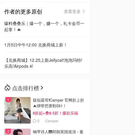
作者的更多原创
查看更多
🇳🇿
新西兰
爆料叠叠乐｜爆一个，赚一个，礼卡金币一
起拿！🔥
1月5日中午12:00 兑换商城上新！
【兑换商城】12.25上新Jellycat!泡泡玛特!
乐高!Airpods 4!
点击排行榜
疑似霸哥❗️Camper 官网折上折
🔥绑带芭蕾鞋£61！
6折起+叠8.5折！爆款乐福
£68！
0
Camper
钢琴诗人🎹郎朗英国巡演 - 曼