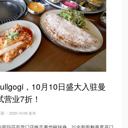
lgogi，10月10日盛大入驻曼
试营业7折！
 更新
2025-10-09 发布
的原玛莎百货门店终于要华丽转身，以全新面貌再度开门