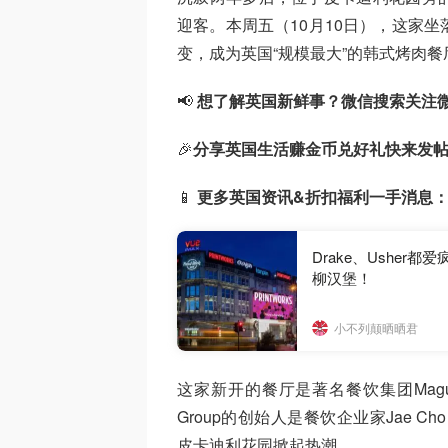
迎客。本周五（10月10日），这家
变，成为英国“规模最大”的韩式烤肉餐
📢
想了解英国新鲜事？微信搜索
关注
🎉
分享英国生活赚金币兑好礼快来发
📱
更多英国资讯&折扣福利一手消息
Drake、Ushe
柳汉堡！
小不列颠晒晒君
这家新开的餐厅是著名餐饮集团Maguro
Group的创始人是餐饮企业家Jae C
皮卡迪利花园掀起热潮。