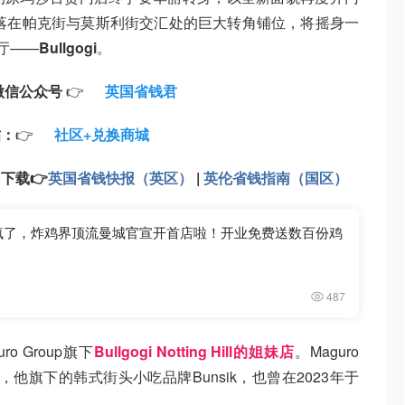
坐落在帕克街与莫斯利街交汇处的巨大转角铺位，将摇身一
厅——
Bullgogi
。
微信公众号
👉
英国省钱君
帖：
👉
社区+兑换商城
：
下载
👉
英国省钱快报（英区）
|
英伦省钱指南（国区）
r都爱疯了，炸鸡界顶流曼城官宣开首店啦！开业免费送数百份鸡
487
 Group旗下
Bullgogi Notting Hill的姐妹店
。Maguro
ho，他旗下的韩式街头小吃品牌Bunsik，也曾在2023年于