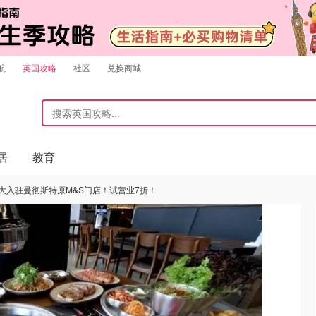
航
英国攻略
社区
兑换商城
居
教育
0日盛大入驻曼彻斯特原M&S门店！试营业7折！