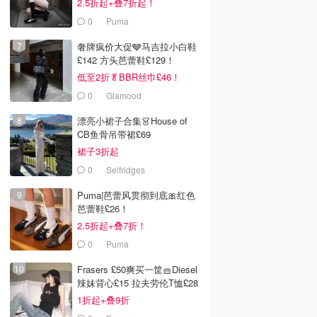
2.5折起+叠7折起！
0
Puma
奢牌疯价大促🩶马吉拉小白鞋
£142 方头芭蕾鞋£129！
低至2折🥬BBR丝巾£46！
0
Glamood
漂亮小裙子合集👗House of
CB鱼骨吊带裙£69
裙子3折起
0
Selfridges
Puma|芭蕾风贯彻到底🎀红色
芭蕾鞋£26！
2.5折起+叠7折！
0
Puma
Frasers £50爽买一筐🧺Diesel
辣妹背心£15 拉夫劳伦T恤£28
1折起+叠9折