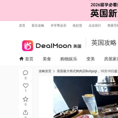
首页
新生攻略
开学季必买
抢好货
点击排行
商家导
英国攻略
首页
美食
购物娱乐
变美
房屋家
攻略首页
英国最大韩式烤肉店Bullgogi，10月1
0
1
0
0