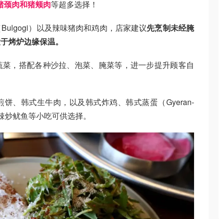
亚猪颈肉和猪颊肉
等超多选择！
ulgogi）以及辣味猪肉和鸡肉，店家建议
先烹制未经腌
置于烤炉边缘保温。
蔬菜，搭配各种沙拉、泡菜、腌菜等，进一步提升顾客自
饼、韩式生牛肉，以及韩式炸鸡、韩式蒸蛋（Gyeran-
和辣炒鱿鱼等小吃可供选择。