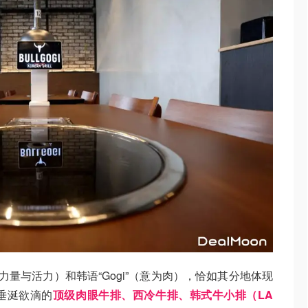
l”（象征力量与活力）和韩语“Gogi”（意为肉），恰如其分地体现
垂涎欲滴的
顶级肉眼牛排、西冷牛排、韩式牛小排（LA