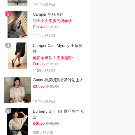
1417人感兴趣
Camper 玛丽珍鞋
完全不会累脚的玛丽珍！
£71.40
£120.00
1177人感兴趣
Camper Casi Myra 女士乐福
鞋
他们家爆款！皮质超软~
£68.85
£135.00
1128人感兴趣
Ganni 棉府绸系带荷叶边上衣
£37.80
£135.00
1079人感兴趣
Burberry Slim Fit 真丝围巾 女
士
£46.20
£165.00
938人感兴趣