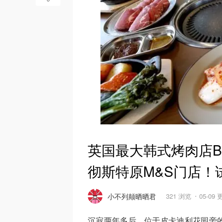
英国最大韩式烤肉店Bul
彻斯特原M&S门店！
小不列颠晒晒君
321 浏览
05-09
沉寂两年多后，位于皮卡迪利花园旁