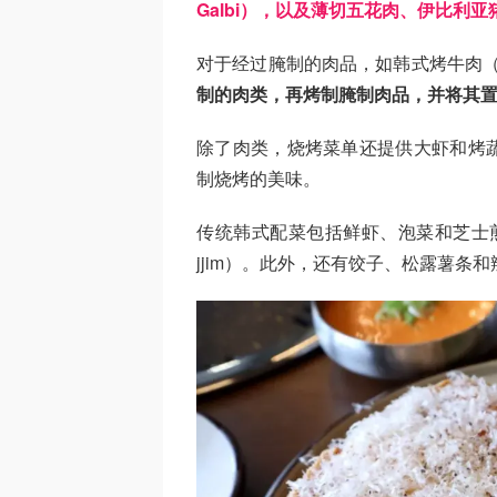
Galbi），以及薄切五花肉、伊比利
对于经过腌制的肉品，如韩式烤牛肉（B
制的肉类，再烤制腌制肉品，并将其
除了肉类，烧烤菜单还提供大虾和烤
制烧烤的美味。
传统韩式配菜包括鲜虾、泡菜和芝士煎
jjim）。此外，还有饺子、松露薯条