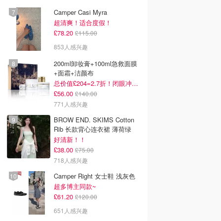
Camper Casi Myra
超清爽！适合度假！
£78.20
£115.00
853人感兴趣
200ml卸妆膏+100ml急救面膜
+面霜+洁颜布
总价值£204=2.7折！闭眼冲这套！
£56.00
£140.00
771人感兴趣
BROW END. SKIMS Cotton
Rib 长款背心连衣裙 薄荷绿
好清新！！
£38.00
£75.00
718人感兴趣
Camper Right 女士鞋 浅灰色
超多博主同款~
£61.20
£120.00
651人感兴趣