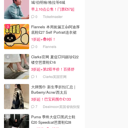
城/伯明翰/格拉等6城
早上10点公售！门票£57起
0
Ticketmaster
Flannels 本周捡漏王👍阿迪厚
底鞋£27 Self Portrait连衣裙
£63
1折起+叠9折！
0
Flannels
Clarks官网 夏促💥玛丽珍£22
镂空芭蕾鞋£16
3折起+第2双半价！百搭舒
服！
1
Clarks英国官网
大牌围巾 新生季折扣汇总 |
Burberry/Acne/西太后
3折起！巴宝莉围巾£133
7
Dealmoon英国省钱快报
Puma 季终大促💥黑武士鞋
£20 Speedcat芭蕾鞋£28