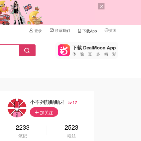
联系我们
英国
登录
下载App
🇺🇸
美国
下载 DealMoon App
体验更多精彩
🇨🇳
中国
🇨🇦
加拿大
🇬🇧
英国
🇩🇪
德国
小不列颠晒晒君
17
🇫🇷
加关注
法国
🇮🇹
2233
2523
意大利
笔记
粉丝
🇦🇺
澳洲