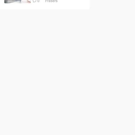
0
Frasers