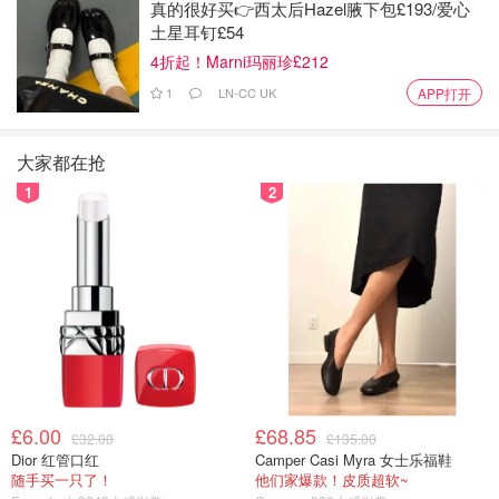
真的很好买👉西太后Hazel腋下包£193/爱心
土星耳钉£54
4折起！Marni玛丽珍£212
1
LN-CC UK
APP打开
大家都在抢
1
2
£6.00
£68.85
£32.00
£135.00
Dior 红管口红
Camper Casi Myra 女士乐福鞋
受T3航站楼汽车起火影响，今早前往希思罗机场的巴士服
随手买一只了！
他们家爆款！皮质超软~