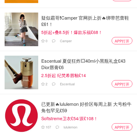
疑似霸哥❗️Camper 官网折上折🔥绑带芭蕾鞋
£61！
5折起+叠8.5折！爆款乐福£68！
0
Camper
APP打开
Escentual 夏促狂炸💥40ml小黑瓶礼盒£43
Dior唇膏£6
2.5折起 纪梵希唇釉£14
2
Escentual
APP打开
已更新🔥lululemon 好价区每周上新 大号粉牛
角包罕见£59
Softstreme卫衣£54/原£108！
107
lululemon
APP打开