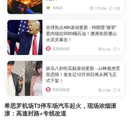
省钱君
170.9w
105
全球热点48h滚动更新 - 特朗普“接管”
委内瑞拉5000桶石油！澳洲东部遭山
火洪灾暴击！
英国省钱君
2.1w
1
娱乐八卦吃瓜贴滚动更新 - JJ林俊杰官
宣恋情！老友记12月30日将从网飞正
式下架！
英国省钱君
2.2w
3
希思罗机场T3停车场汽车起火，现场浓烟滚
滚：高速封路+专线改道