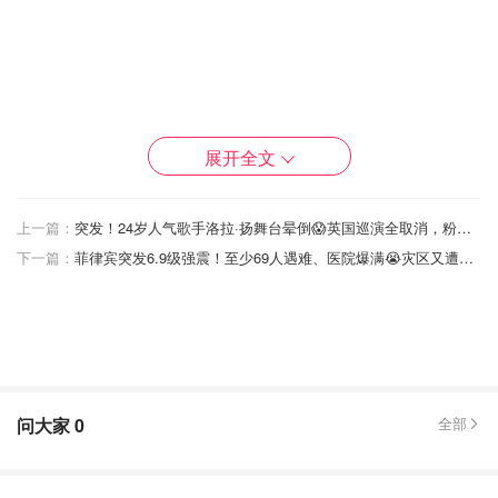
展开全文
上一篇：
突发！24岁人气歌手洛拉·扬舞台晕倒😱英国巡演全取消，粉丝心碎：我的门票啊
下一篇：
菲律宾突发6.9级强震！至少69人遇难、医院爆满😭灾区又遭大雨+断电双重打击
问大家
0
全部