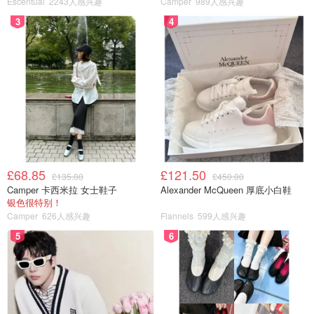
务被迫调整。巴士运营商Arriva Herts & Essex在社交媒体
Escentual
2243人感兴趣
Camper
989人感兴趣
声明，724路巴士双向将无法停靠Greenways站和Lees
3
4
Road站，所有该线路巴士将以T5航站楼为始发站。
M4高速支线和希思罗南行隧道均已关闭。交通部门警告司
机预计将出现长时间排队。
如果你喜欢我们的文章记得
❤
喜欢+⭐收藏+📣分享
哦，也可
以加小编服务号（DMxQianDuoDuo）了解更多英国优质折
扣和攻略内容~
£68.85
£121.50
£135.00
£450.00
来源：mirror.co.uk
Camper 卡西米拉 女士鞋子
Alexander McQueen 厚底小白鞋
银色很特别！
Camper
626人感兴趣
Flannels
599人感兴趣
英国新闻
5
6