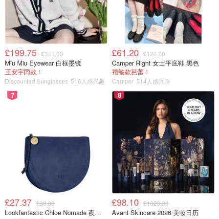
£199.75
£61.20
£341.00
£120.00
Miu Miu Eyewear 白框墨镜
Camper Right 女士平底鞋 黑色
王安宇同款！
褶皱款芭蕾！
Discounted Sunglasses
516人感兴趣
Camper
514人感兴趣
7
8
£27.37
£98.10
£30.00
£1029.00
Lookfantastic Chloe Nomade 夜埃及小包
Avant Skincare 2026 美妆日历