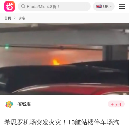
🇬🇧
Prada/Miu 4.8折！
UK
麦卢卡蜂蜜夏促！个位数！
啥？必胜客披萨5折！
首页
攻略
省钱君
关注
希思罗机场突发火灾！T3航站楼停车场汽