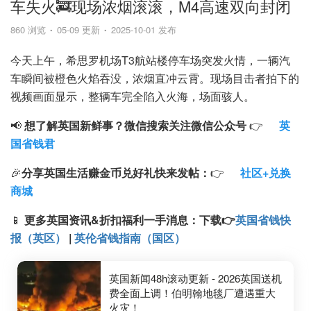
车失火🚒现场浓烟滚滚，M4高速双向封闭
860 浏览
05-09 更新
2025-10-01 发布
今天上午，希思罗机场T3航站楼停车场突发火情，一辆汽
车瞬间被橙色火焰吞没，浓烟直冲云霄。现场目击者拍下的
视频画面显示，整辆车完全陷入火海，场面骇人。
📢
想了解英国新鲜事？微信搜索
关注微信公众号
👉
英
国省钱君
🎉
分享英国生活赚金币兑好礼快来发帖：
👉
社区+兑换
商城
📱
更多英国资讯&折扣福利一手消息：
下载
👉
英国省钱快
报（英区）
|
英伦省钱指南（国区）
英国新闻48h滚动更新 - 2026英国送机
费全面上调！伯明翰地毯厂遭遇重大
火灾！