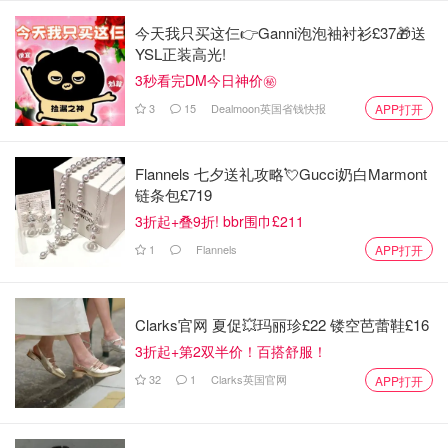
今天我只买这仨👉Ganni泡泡袖衬衫£37🎁送
YSL正装高光!
3秒看完DM今日神价㊙️
3
15
Dealmoon英国省钱快报
APP打开
希思罗、海耶斯和费尔瑟姆的消防员已赶赴现场扑救。紧急
Flannels 七夕送礼攻略💘Gucci奶白Marmont
链条包£719
服务部门表示接到8个报警电话，第一个电话在9点03分打
3折起+叠9折! bbr围巾£211
入。
1
Flannels
APP打开
四辆消防车和约25名消防员紧急赶往这座多层停车场灭火。
英国国家公路局称，由于停车场火灾，M4高速南行支线已
从J4路口关闭。
Clarks官网 夏促💥玛丽珍£22 镂空芭蕾鞋£16
3折起+第2双半价！百搭舒服！
M4高速支线、希斯罗南行隧道关闭，机场巴士被迫改道
32
1
Clarks英国官网
APP打开
建议前往希思罗机场的旅客改道使用M4高速J3出口或M25
高速J14出口。