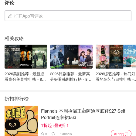
评论
打开App写评论
相关攻略
2026美剧推荐 - 最新必
2026韩剧推荐 - 最新高
2026综艺推荐 - 热门好
看高分美剧排行榜 - 8月
分好看韩剧排行榜 - 8月
看的综艺节目排行榜 - 
最新: 《​​足球教练 》第
最新：丁海寅《我的荒
月最新:《​​伦敦合伙人
四季回归！
糖恋爱 》上线❣️
回归啦
起火原因尚不明确。
初步报告称，一辆疑似电动汽车的轿车
折扣排行榜
在大约上午9点左右突然起火。
Flannels 本周捡漏王👍阿迪厚底鞋£27 Self
Portrait连衣裙£63
1折起+叠9折！
5
Flannels
APP打开