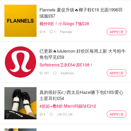
这位法医专家解释说，根据《印度尼西亚刑事诉讼法》，进
行法医尸检“不需要征求家属同意”。
Flannels 夏促升级🔥椰子鞋£19 北面1996羽
绒服£67
古纳万医生补充说：“在法医尸检中，为了确定死因而完整
额外9折！小马logo T恤£28
保留器官是全球普遍的做法，我们无法只进行部分尸检。”
9
1
Flannels
APP打开
古纳万医生向媒体透露，拜伦的可能死因是酒精中毒与抗抑
郁药度洛西汀（Duloxetine）的共同作用，这或许导致他无
已更新🔥lululemon 好价区每周上新 大号粉牛
法自行离开泳池。然而，更令人困惑的是，他身上的一些疤
角包罕见£59
痕和瘀伤至今仍无法得到合理解释，为这起悲剧蒙上了一层
Softstreme卫衣£54/原£108！
疑云。
107
lululemon
APP打开
真的很好买👉西太后Hazel腋下包£193/爱心
来源：
people
封面：Gofundme
土星耳钉£54
4折起+叠8折 Marni玛丽珍£212
「该长文章来自@坐着火车唱着歌-加拿大省钱快报，版权
4
LN-CC UK
归原作者所有」
APP打开
如果你喜欢我们的文章记得
❤
喜欢+⭐收藏+📣分享
哦，也可