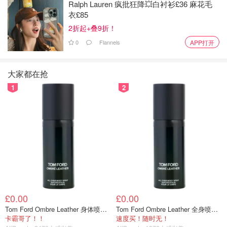
Ralph Lauren 疯批狂降💥白衬衫£36 麻花毛
以加小编服务号（DMxQianDuoDuo）了解更多英国优质折
衣£85
扣和攻略内容~
2折起+叠9折！
0
Flannels
APP打开
大家都在抢
1
2
£0.00
£0.00
Tom Ford Ombre Leather 身体喷雾 150ml
Tom Ford Ombre Leather 全身喷雾 150ml
卡霸哥了！！
速度买！随时无！