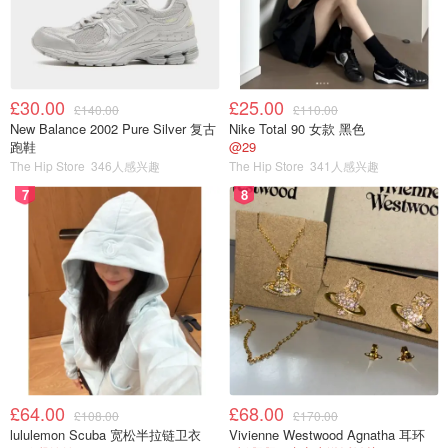
£30.00
£25.00
£140.00
£110.00
New Balance 2002 Pure Silver 复古
Nike Total 90 女款 黑色
跑鞋
@29
The Hip Store
346人感兴趣
The Hip Store
341人感兴趣
7
8
£64.00
£68.00
£108.00
£170.00
lululemon Scuba 宽松半拉链卫衣
Vivienne Westwood Agnatha 耳环