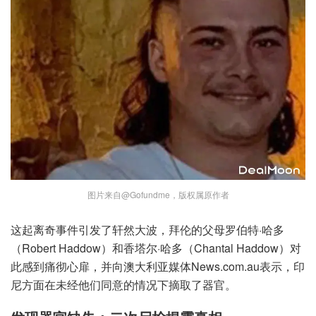
图片来自@Gofundme，版权属原作者
这起离奇事件引发了轩然大波，拜伦的父母罗伯特·哈多
（Robert Haddow）和香塔尔·哈多（Chantal Haddow）对
此感到痛彻心扉，并向澳大利亚媒体News.com.au表示，印
尼方面在未经他们同意的情况下摘取了器官。