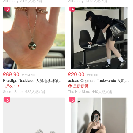
AllBeauty
2470人感兴趣
AllBeauty
1378人感兴趣
3
4
£69.90
£20.00
£714.90
£80.00
Prestige Necklace 大溪地珍珠项链 10-11mm
adidas Originals Taekwondo 女款黑色运动鞋
1折收！！
@ 是伊伊呀
Secret Sales
622人感兴趣
The Hip Store
440人感兴趣
5
6