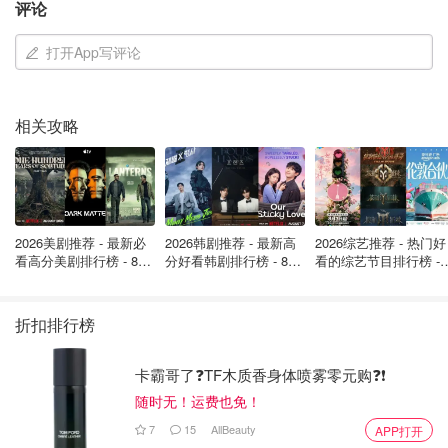
评论
他安息。但随后得知他们取走了他的心脏，而且除了他们，
连巴厘岛的领事馆都一无所知，这简直是一个巨大的打
打开App写评论
击。”
据拜伦的父母称，他们不得不等待数月，并支付700美元的
相关攻略
费用，才将儿子的心脏运回。最终，这颗心脏在拜伦的葬礼
和下葬之后才得以归还。
巴厘岛的死亡与尸检经过
2026美剧推荐 - 最新必
2026韩剧推荐 - 最新高
2026综艺推荐 - 热门好
《News.com.au》披露的细节显示，拜伦当时被发现在一栋
看高分美剧排行榜 - 8月
分好看韩剧排行榜 - 8月
看的综艺节目排行榜 - 
私人别墅的泳池中漂浮，不省人事。然而，令人费解的是，
最新: 《​​足球教练 》第
最新：丁海寅《我的荒
月最新:《​​伦敦合伙人
四季回归！
糖恋爱 》上线❣️
回归啦
他的死讯直到四天后，即5月30日（年份未提及）才被报告
折扣排行榜
给警方
。而当警方终于赶到现场时，原本的关键证据早已遭
到了污染。
卡霸哥了❓TF木质香身体喷雾零元购❓❗
他的遗体随后被送往当地一家私人医院，在那里开具了死亡
随时无！运费也免！
证明，初步死因被定为溺水。
之后，遗体被送往巴厘岛殡仪
7
15
AllBeauty
APP打开