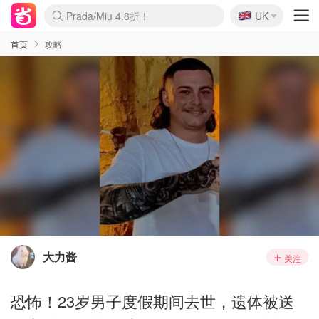
🇬🇧
Prada/Miu 4.8折！
UK
麦卢卡蜂蜜夏促！个位数！
啥？必胜客披萨5折！
首页
攻略
大力酱
关注
恐怖！23岁男子度假期间去世，遗体被送