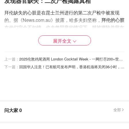
发现器官缺失：二次尸检揭露真相
拜伦缺失的心脏是在昆士兰州进行的第二次尸检中被发现
的。据《News.com.au》披露，哈多夫妇坚称，
拜伦的心脏
在他们完全不知情、也未曾同意的情况下，就被摘除并留在
了印度尼西亚。
展开全文
这对父母通过他们的法律代表发表声明称：“我们经历了无
休止的延误、半真半假的解释和沉默的对待。”“就在儿子葬
上一篇：
2025伦敦鸡尾酒周 London Cocktail Week - 一网打尽200+世界顶级酒吧
礼的前两天，昆士兰验尸官竟告诉我们，他的心脏被取走，
下一篇：
回国华人注意！已有航司发布声明，香港机场将关闭36小时，暂停所有客运航班！
留在了巴厘岛！” 父母愤怒地补充道，“这完全是在我们不知
情、未同意，更没有任何法律或道德依据的情况下发生的。
这毫无人道，令人痛彻心扉，言语都无法形容我们的悲
痛！”
香塔尔在接受《News.com.au》采访时表示，当她得知儿子
问大家
0
全部
心脏缺失的消息时，感觉整个人都懵了，心瞬间“凉透了”。
她继续说道：“当我们的儿子终于回到澳大利亚时，我们曾
感到一丝宽慰。我们以为至少我们可以好好地与他告别，让