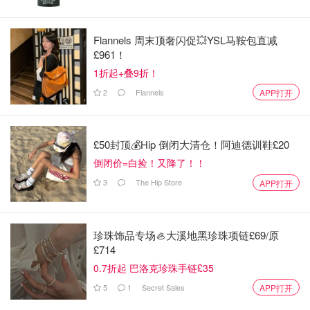
馆，准备运回布里斯班。
拜伦的家人通过当地一位朋友，要求在拜伦遗体运回国之
Flannels 周末顶奢闪促💥YSL马鞍包直减
前，在巴厘岛进行尸检。按照家属的要求，遗体被送往登巴
£961！
萨的古拉拉伊总医院（Ngurah General Hospital）进行临床
1折起+叠9折！
尸检。
2
Flannels
APP打开
医生解释：法医尸检与器官保留
执行尸检的诺拉·玛格丽特·古纳万医生（Dr. Nola Margaret
£50封顶💰Hip 倒闭大清仓！阿迪德训鞋£20
Gunawan）还收到了巴厘岛官员要求对拜伦遗体进行法医
倒闭价=白捡！又降了！！
尸检的请求。鉴于法医尸检的目的，这类检查可能需要摘取
3
The Hip Store
APP打开
器官以供研究。
古纳万医生在接受《News.com.au》采访时表示：“我们理
珍珠饰品专场🦪大溪地黑珍珠项链£69/原
解逝者不仅仅是生物学上的证物。但如果同时收到两份尸检
£714
请求，我们显然必须优先处理法律层面的要求。全球的病理
0.7折起 巴洛克珍珠手链£35
学家都是这样做的。”
5
1
Secret Sales
APP打开