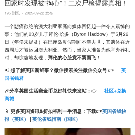
回家时发现被“掏心”！二次尸检揭露真相！
195 浏览
2025-09-22 发布
一个悲痛欲绝的澳大利亚家庭向媒体回忆起一件令人震惊的
事：他们的23岁儿子拜伦·哈多（Byron Haddow）于5月26
日（年份未提及）在巴厘岛度假期间不幸去世，其遗体在近
四周后才被运回澳大利亚。然而，当家人准备为他举办葬礼
时，却惊骇地发现，
拜伦的心脏竟不翼而飞
！
📢
想了解英国新鲜事？微信搜索
关注微信公众号
👉
英
国省钱君
🎉
分享英国生活赚金币兑好礼快来发帖：
👉
社区+兑换
商城
📱
更多英国资讯&折扣福利一手消息：
下载
👉
英国省钱快
报（英区）
|
英伦省钱指南（国区）