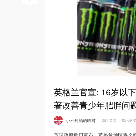
英格兰官宣: 16岁
著改善青少年肥胖问
小不列颠晒晒君
351 浏览
05-09
英国政府近日宣布，英格兰地区将全面禁