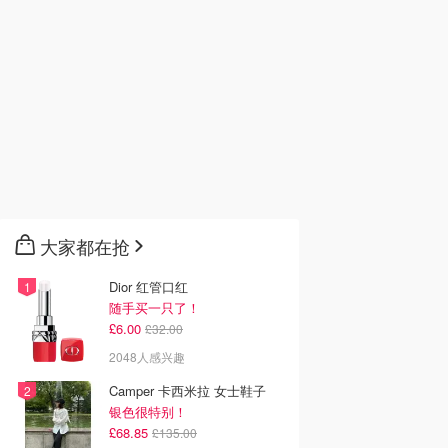
大家都在抢
Dior 红管口红
随手买一只了！
£6.00
£32.00
2048人感兴趣
Camper 卡西米拉 女士鞋子
银色很特别！
£68.85
£135.00