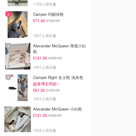
1759人感兴趣
Camper 玛丽珍鞋
£71.40
£120.00
1657人感兴趣
Alexander McQueen 厚底小白
鞋
韩国电影推荐 | 最新
2026美国即将上映电影推
Netflix新剧推荐2026 - 
£121.50
£450.00
韩国电影排行榜，
荐 - 万众期待的热门大片
新好看网飞Netflix新剧大
点！8月最新！(持
- 8月最新: 《末世行者》
片 - 8月最新：《​​百年孤
1401人感兴趣
）
独2》
Camper Right 女士鞋 浅灰色
超多博主同款~
£61.20
£120.00
1241人感兴趣
Alexander McQueen 小白鞋
£121.50
£450.00
1024人感兴趣