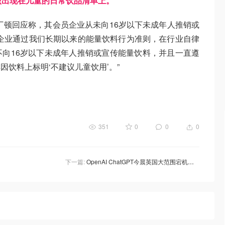
该出现在儿童的日常饮品清单上。
”
丁顿回应称，其会员企业从未向16岁以下未成年人推销或
企业通过我们长期以来的能量饮料行为准则，在行业自律
向16岁以下未成年人推销或宣传能量饮料，并且一直遵
饮料上标明‘不建议儿童饮用’。”
351
0
0
0
下一篇:
OpenAI ChatGPT今晨英国大范围宕机！数千用户被迫“亲自思考”🤯