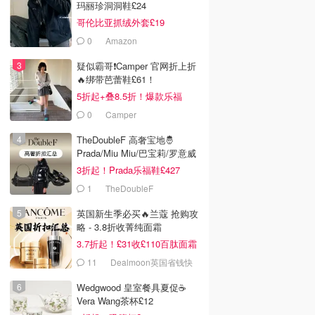
玛丽珍洞洞鞋£24
哥伦比亚抓绒外套£19
0
Amazon
疑似霸哥❗️Camper 官网折上折
🔥绑带芭蕾鞋£61！
5折起+叠8.5折！爆款乐福
£68！
0
Camper
TheDoubleF 高奢宝地🤴
Prada/Miu Miu/巴宝莉/罗意威
3折起！Prada乐福鞋£427
1
TheDoubleF
英国新生季必买🔥兰蔻 抢购攻
略 - 3.8折收菁纯面霜
3.7折起！£31收£110百肽面霜
套装
11
Dealmoon英国省钱快
报
Wedgwood 皇室餐具夏促☕️
Vera Wang茶杯£12