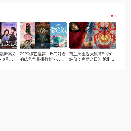
- 最新高分
2026综艺推荐 - 热门好看
荷兰弟重返大银幕‼️《蜘
2026
- 8月最
的综艺节目排行榜 - 8月
蛛侠：崭新之日》🕷️北美
好看的
的荒糖恋
最新:《​​伦敦合伙人》回归
热映中❣️阵容豪华✨🤩
必看盘
啦
续更新