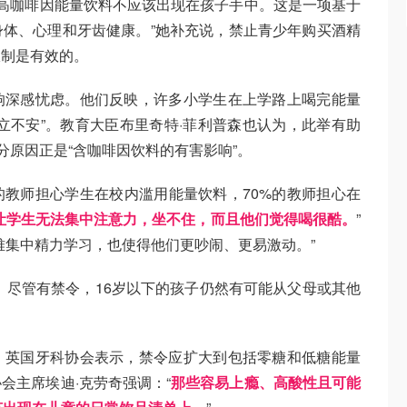
“高咖啡因能量饮料不应该出现在孩子手中。这是一项基于
体、心理和牙齿健康。”她补充说，禁止青少年购买酒精
限制是有效的。
响深感忧虑。他们反映，许多小学生在上学路上喝完能量
立不安”。教育大臣布里奇特·菲利普森也认为，此举有助
分原因正是“含咖啡因饮料的有害影响”。
的教师担心学生在校内滥用能量饮料，70%的教师担心在
让学生无法集中注意力，坐不住，而且他们觉得喝很酷。
”
难集中精力学习，也使得他们更吵闹、更易激动。”
，尽管有禁令，16岁以下的孩子仍然有可能从父母或其他
。英国牙科协会表示，禁令应扩大到包括零糖和低糖能量
会主席埃迪·克劳奇强调：“
那些容易上瘾、高酸性且可能