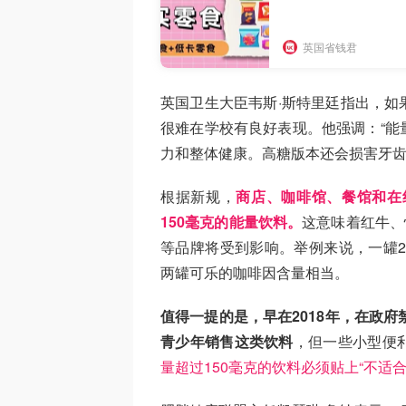
英国省钱君
英国卫生大臣韦斯·斯特里廷指出，如
很难在学校有良好表现。他强调：“能
力和整体健康。高糖版本还会损害牙齿
根据新规，
商店、咖啡馆、餐馆和在
150毫克的能量饮料。
这意味着红牛、怪物
等品牌将受到影响。举例来说，一罐2
两罐可乐的咖啡因含量相当。
值得一提的是，早在2018年，在政
青少年销售这类饮料
，但一些小型便
量超过150毫克的饮料必须贴上“不适