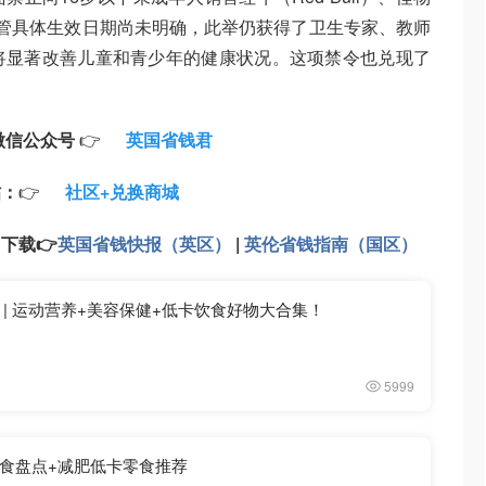
。尽管具体生效日期尚未明确，此举仍获得了卫生专家、教师
将显著改善儿童和青少年的健康状况。这项禁令也兑现了
微信公众号
👉
英国省钱君
帖：
👉
社区+兑换商城
：
下载
👉
英国省钱快报（英区）
|
英伦省钱指南（国区）
英国健康生活全指南 | 运动营养+美容保健+低卡饮食好物大合集！
5999
食盘点+减肥低卡零食推荐