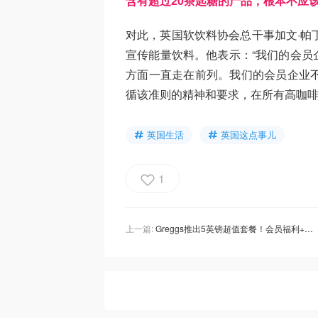
含有超过20茶匙糖的产品，根本不应
对此，英国软饮料协会总干事加文·帕
宣传能量饮料。他表示：“我们的会员
方面一直走在前列。我们的会员企业不
循该准则的精神和要求，在所有高咖啡因
英国生活
英国这点事儿
1
上一篇:
Greggs推出5英镑超值套餐！会员福利+秋季新菜单盘点！