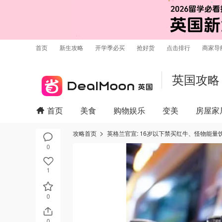
首页
新生攻略
开学季必买
抢好货
点击排行
商家导
英国攻略
首页
美食
购物娱乐
变美
房屋家
攻略首页
英格兰官宣: 16岁以下禁买红牛、怪物能
0
1
0
0