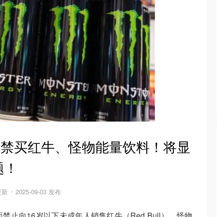
以下禁买红牛、怪物能量饮料！将显
题！
 更新
2025-09-03 发布
止向16岁以下未成年人销售红牛（Red Bull）、怪物