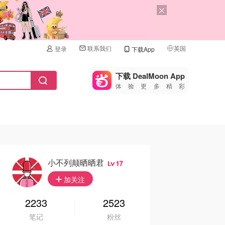
联系我们
英国
登录
下载App
🇺🇸
美国
下载 DealMoon App
体验更多精彩
🇨🇳
中国
🇨🇦
加拿大
🇬🇧
英国
🇩🇪
德国
小不列颠晒晒君
17
🇫🇷
加关注
法国
🇮🇹
2233
2523
意大利
笔记
粉丝
🇦🇺
澳洲