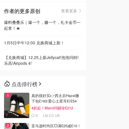
作者的更多原创
查看更多
🇳🇿
新西兰
爆料叠叠乐｜爆一个，赚一个，礼卡金币一
起拿！🔥
1月5日中午12:00 兑换商城上新！
【兑换商城】12.25上新Jellycat!泡泡玛特!
乐高!Airpods 4!
点击排行榜
真的很好买👉西太后Hazel腋
下包£193/爱心土星耳钉£54
4折起！Marni玛丽珍£212
0
LN-CC UK
亚马逊时尚区💥满£25减£10！