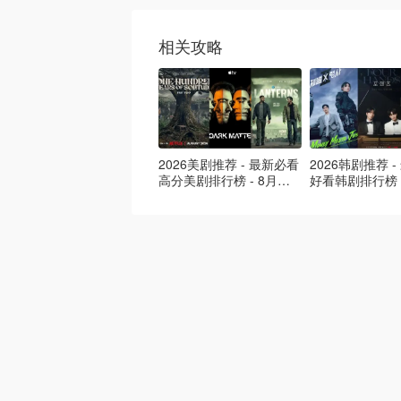
相关攻略
2026美剧推荐 - 最新必看
2026韩剧推荐 
高分美剧排行榜 - 8月最
好看韩剧排行榜 
新: 《​​足球教练 》第四季
新：丁海寅《我
回归！
爱 》上线❣️