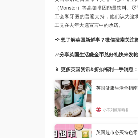
（Monster）等高咖啡因能量饮料
工会和牙医的普遍支持，他们认为这
工党在去年大选宣言中的承诺。
📢
想了解英国新鲜事？微信搜索
关注
🎉
分享英国生活赚金币兑好礼快来发
📱
更多英国资讯&折扣福利一手消息
小不列颠晒晒君
英国超市必买特色零