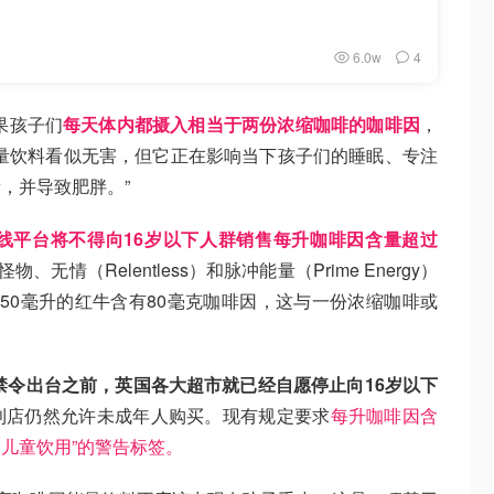
6.0w
4
果孩子们
每天体内都摄入相当于两份浓缩咖啡的咖啡因
，
量饮料看似无害，但它正在影响当下孩子们的睡眠、专注
，并导致肥胖。”
线平台将不得向16岁以下人群销售每升咖啡因含量超过
、无情（Relentless）和脉冲能量（Prime Energy）
50毫升的红牛含有80毫克咖啡因，这与一份浓缩咖啡或
府禁令出台之前，英国各大超市就已经自愿停止向16岁以下
利店仍然允许未成年人购买。现有规定要求
每升咖啡因含
合儿童饮用”的警告标签。