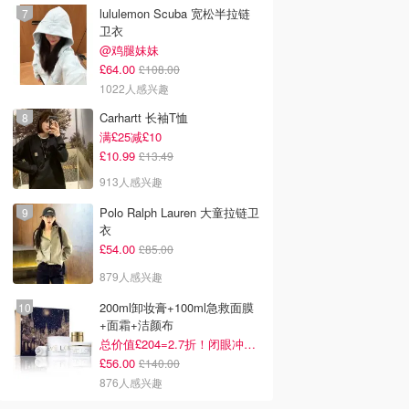
lululemon Scuba 宽松半拉链
卫衣
@鸡腿妹妹
£64.00
£108.00
1022人感兴趣
Carhartt 长袖T恤
满£25减£10
£10.99
£13.49
913人感兴趣
Polo Ralph Lauren 大童拉链卫
衣
£54.00
£85.00
879人感兴趣
200ml卸妆膏+100ml急救面膜
+面霜+洁颜布
总价值£204=2.7折！闭眼冲这套！
£56.00
£140.00
876人感兴趣