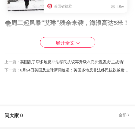
英国省钱君
1.5w
🌪️周二起风暴“艾琳”残余来袭，海浪高达5米！
然而，好景不长！这个阳光灿烂的长周末过后，天气将迎来
展开全文
大反转！从周二开始，飓风“艾琳”（Erin）的残余将从大西
洋呼啸而来，带着大片降雨和强风“串门”英国。
上一篇：
英国乱了💥多地反非法移民抗议再升级⚠️庇护酒店成“主战场”场面一度失控…
虽然风暴本体不会登陆，但其残余将影响英国西北部，气温
下一篇：
8月24日英国及全球新闻速递：英国多地反非法移民抗议越发失控！曼城公交车又撞了⁉️
回落至20℃出头，西部海岸将出现异常巨浪。根据气象局
和冲浪预警平台数据，康沃尔海岸可能出现高达5米（约16
英尺）的海浪，圣艾夫斯涌浪已达“爆表”级别，连专业冲浪
者都被劝退。
问大家
0
全部