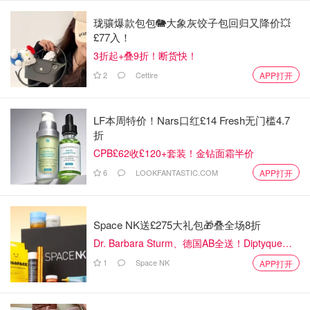
珑骧爆款包包🐘大象灰饺子包回归又降价💥
£77入！
3折起+叠9折！断货快！
2
Cettire
APP打开
LF本周特价！Nars口红£14 Fresh无门槛4.7
热浪虽爽，海浪却狠。从“晒黑模式”到“卷走警告”，英国的
折
海滩度假正在被“艾琳”改写。阳光可以尽情享受，但安全必
CPB£62收£120+套装！金钻面霜半价
须放在第一位。别让一个冲浪动作，变成一次生死冒险。
6
LOOKFANTASTIC.COM
APP打开
斯内尔最后划重点提醒：“各位想去海边浪的朋友们，下周
初务必随时刷新我们官网的最新天气预报，英国皇家救生艇
Space NK送£275大礼包🎁叠全场8折
协会（RNLI）的信息也千万别错过！安全第一，切记切
记！”
Dr. Barbara Sturm、德国AB全送！Diptyque
50ml香水一律£81
1
Space NK
APP打开
如果你喜欢我们的文章记得
❤
喜欢+⭐收藏+📣分享
哦，也可
以加小编服务号（DMxQianDuoDuo）了解更多英国优质折
扣和攻略内容~