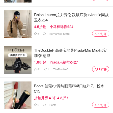
斯（Chris Cousens）语重心长地表示：“长周末玩得开心很
重要，但安全更重要！特别是今年这个时节竟然出现‘异常
Ralph Lauren拉夫劳伦 跌破底价✨Jennie同款
巨浪’，预计会在长周末后期和下周初达到顶峰。所以大家
卫衣£54
务必打起十二分精神，保护好自己和家人！”
4.5折抢！小马棒球帽£24
5
Bernardelli Store
APP打开
他解释说：“这波大浪可不是闹着玩的，它意味着离岸流的
风险会飙升，而且还恰逢大潮期，到时候潮水会更猛、速度
更快，分分钟能把人卷走！”
TheDoubleF 高奢宝地🤴Prada/Miu Miu/巴宝
莉/罗意威
库森斯也理解大家想去海边浪的心情，所以他特别强调：
1.8折起！Prada乐福鞋£427
“如果可以的话，尽量去有救生员的海滩！但我们知道总有
41
1
TheDoubleF
APP打开
人爱去‘野海滩’，那请你务必加倍小心，生命只有一次！”
Boots 兰蔻👉菁纯眼霜£64❗口红£17、粉水
£15
折扣升级🔥3件4.8折！
6
Boots
APP打开