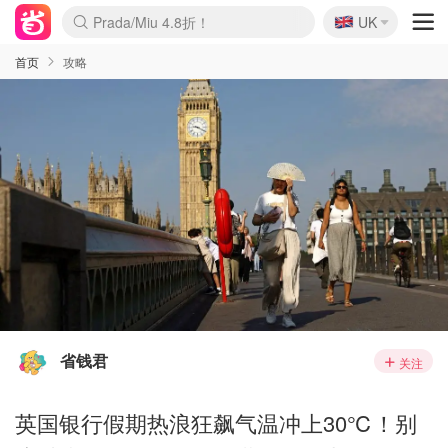
🇬🇧
Prada/Miu 4.8折！
UK
麦卢卡蜂蜜夏促！个位数！
啥？必胜客披萨5折！
首页
攻略
省钱君
关注
英国银行假期热浪狂飙气温冲上30℃！别