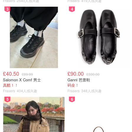
Frasers
2540人感兴趣
Frasers
419人感兴趣
3
4
£40.50
£90.00
£89.99
£330.00
Salomon X Comf 男士
Ganni 芭蕾鞋
真酷！！
码全！
Frasers
404人感兴趣
Frasers
348人感兴趣
5
6