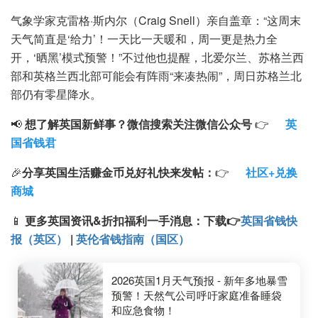
气象学家克雷格·斯内尔（Craig Snell）亲自盖章：“这周末
天气简直是‘给力’！一天比一天暖和，周一更是热力全
开，‘晒黑’模式预警！”不过他也提醒，北爱尔兰、苏格兰西
部和英格兰西北部可能会有阵雨“来凑热闹”，周日苏格兰北
部仍有零星降水。
📢
想了解英国新鲜事？微信搜索
关注微信公众号
👉
英
国省钱君
🎉
分享英国生活赚金币兑好礼快来发帖：
👉
社区+兑换
商城
📱
更多英国资讯&折扣福利一手消息：
下载
👉
英国省钱快
报（英区）
|
英伦省钱指南（国区）
2026英国1月天气预报 - 新年多地暴雪
预警！天然气公司呼吁家庭准备睡袋
和应急食物！