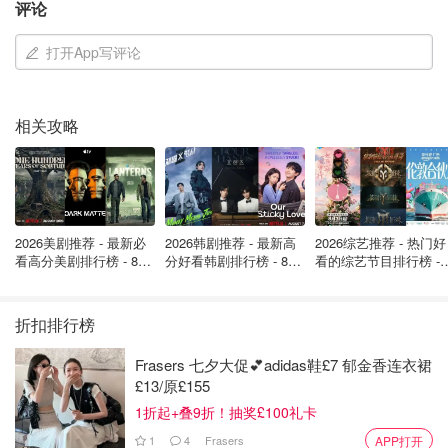
评论
打开App写评论
相关攻略
斯内尔解释：“艾琳的残余在下周大部分时间将停留在英国
西北部，强风会保持在近海。对我们而言，主要影响是会再
2026美剧推荐 - 最新必
2026韩剧推荐 - 最新高
2026综艺推荐 - 热门好
次出现降雨。从周二开始，部分地区的降雨可能会很大，我
看高分美剧排行榜 - 8月
分好看韩剧排行榜 - 8月
看的综艺节目排行榜 - 
最新: 《​​足球教练 》第
最新：丁海寅《我的荒
月最新:《​​伦敦合伙人
们会密切关注。气温将回落到平均水平，南部地区在20摄氏
四季回归！
糖恋爱 》上线❣️
回归啦
度出头。届时天气会有些狂风大作，西部海岸可能会出现更
折扣排行榜
大的海浪。”
Frasers 七夕大促💕adidas鞋£7 郁金香连衣裙
RNLI紧急呼吁：海边有‘大招’，安全第一别硬
£13/原£155
闯！
1折起+叠9折！抽奖£100礼卡
1
4
Frasers
APP打开
英国皇家救生艇协会（RNLI）水域安全负责人克里斯·库森