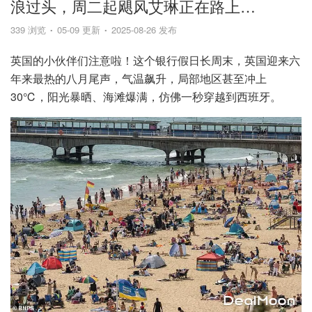
浪过头，周二起飓风艾琳正在路上…
339 浏览
05-09 更新
2025-08-26 发布
英国的小伙伴们注意啦！这个银行假日长周末，英国迎来六
年来最热的八月尾声，气温飙升，局部地区甚至冲上
30℃，阳光暴晒、海滩爆满，仿佛一秒穿越到西班牙。