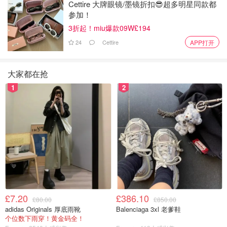
Cettire 大牌眼镜/墨镜折扣😎超多明星同款都
参加！
来源：sky.com；
dailymail；
mirror
3折起！miu爆款09W£194
24
Cettire
APP打开
大家都在抢
1
2
£7.20
£386.10
£80.00
£850.00
adidas Originals 厚底雨靴
Balenciaga 3xl 老爹鞋
个位数下雨穿！黄金码全！