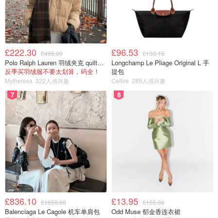
£222.30
£96.53
£495.00
£133.15
Polo Ralph Lauren 羽绒夹克 quilted款
Longchamp Le Pliage Original L 手
反季买羽绒服不要太划算，码全！
提包
Mytheresa
322人感兴趣
Cettire
289人感兴趣
7
8
£836.10
£13.95
£1850.00
£155.00
Balenciaga Le Cagole 机车单肩包
Odd Muse 郁金香连衣裙