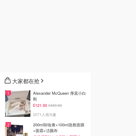
大家都在抢
Alexander McQueen 厚底小白
鞋
£121.50
£450.00
2071人感兴趣
200ml卸妆膏+100ml急救面膜
+面霜+洁颜布