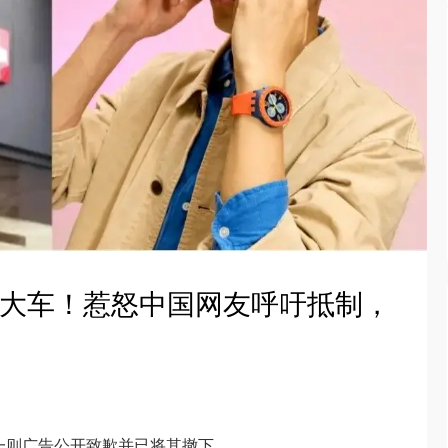
翻大车！惹怒中国网友呼吁抵制，
其一则广告公开致歉并已将其撤下。