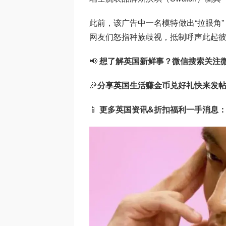
此前，该广告中一名模特做出“拉眼角
网友们怒指种族歧视，抵制呼声此起
📢
想了解英国新鲜事？微信搜索
关注
🎉
分享英国生活赚金币兑好礼快来发
📱
更多英国资讯&折扣福利一手消息