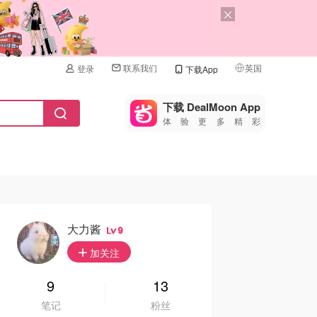
联系我们
英国
登录
下载App
🇺🇸
美国
下载 DealMoon App
体验更多精彩
🇨🇳
中国
🇨🇦
加拿大
🇬🇧
英国
🇩🇪
德国
大力酱
9
🇫🇷
加关注
法国
🇮🇹
9
13
意大利
笔记
粉丝
🇦🇺
澳洲