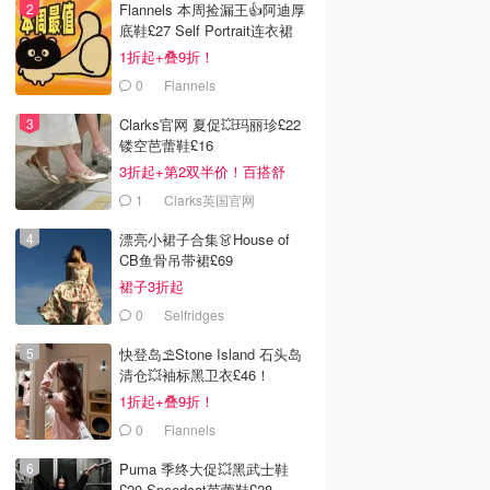
Flannels 本周捡漏王👍阿迪厚
底鞋£27 Self Portrait连衣裙
£63
1折起+叠9折！
0
Flannels
Clarks官网 夏促💥玛丽珍£22
镂空芭蕾鞋£16
3折起+第2双半价！百搭舒
服！
1
Clarks英国官网
漂亮小裙子合集👗House of
CB鱼骨吊带裙£69
裙子3折起
0
Selfridges
快登岛⛱️Stone Island 石头岛
清仓💥袖标黑卫衣£46！
1折起+叠9折！
0
Flannels
Puma 季终大促💥黑武士鞋
£20 Speedcat芭蕾鞋£28