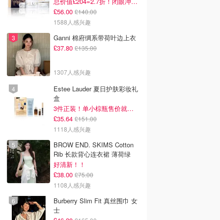
总价值£204=2.7折！闭眼冲这套！
£56.00
£140.00
1588人感兴趣
Ganni 棉府绸系带荷叶边上衣
£37.80
£135.00
1307人感兴趣
Estee Lauder 夏日护肤彩妆礼
盒
3件正装！单小棕瓶售价就要£65！
£35.64
£151.00
1118人感兴趣
BROW END. SKIMS Cotton
Rib 长款背心连衣裙 薄荷绿
好清新！！
£38.00
£75.00
1108人感兴趣
Burberry Slim Fit 真丝围巾 女
士