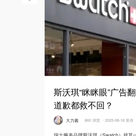
斯沃琪“眯眯眼”广告
道歉都救不回？
大力酱
860 浏览
2025-08-18 发布
瑞士腕表品牌斯沃琪（Swatch）就