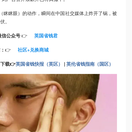
”（眯眯眼）的动作，瞬间在中国社交媒体上炸开了锅，被
彼伏。
微信公众号
👉
英国省钱君
帖：
👉
社区+兑换商城
：
下载
👉
英国省钱快报（英区）
|
英伦省钱指南（国区）