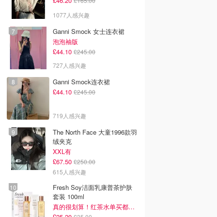
£46.20
£165.00
1077人感兴趣
Ganni Smock 女士连衣裙
泡泡袖版
£44.10
£245.00
727人感兴趣
Ganni Smock连衣裙
£44.10
£245.00
719人感兴趣
The North Face 大童1996款羽
绒夹克
XXL有
£67.50
£250.00
615人感兴趣
Fresh Soy洁面乳康普茶护肤
套装 100ml
真的很划算！红茶水单买都要£35！
£25.20
£35.00