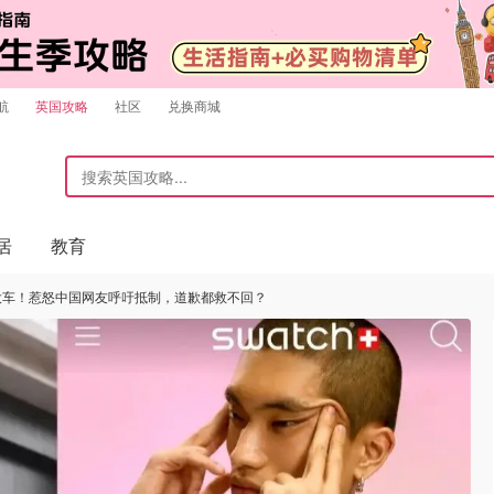
航
英国攻略
社区
兑换商城
居
教育
翻大车！惹怒中国网友呼吁抵制，道歉都救不回？