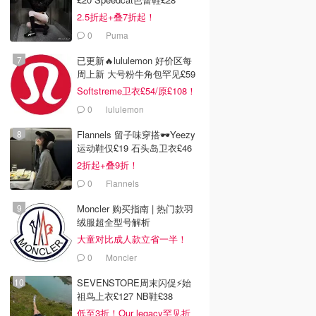
2.5折起+叠7折起！
0
Puma
已更新🔥lululemon 好价区每
周上新 大号粉牛角包罕见£59
Softstreme卫衣£54/原£108！
0
lululemon
Flannels 留子味穿搭🕶️Yeezy
运动鞋仅£19 石头岛卫衣£46
2折起+叠9折！
0
Flannels
Moncler 购买指南 | 热门款羽
绒服超全型号解析
大童对比成人款立省一半！
0
Moncler
SEVENSTORE周末闪促⚡️始
祖鸟上衣£127 NB鞋£38
低至3折！Our legacy罕见折