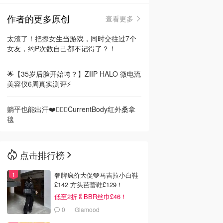
作者的更多原创
查看更多
🇳🇿
新西兰
太渣了！把撩女生当游戏，同时交往过7个
女友，约P次数自己都不记得了？！
🌟【35岁后脸开始垮？】ZIIP HALO 微电流
美容仪6周真实测评⚡️
躺平也能出汗❤️🧖🏻‍♀️CurrentBody红外桑拿
毯
点击排行榜
奢牌疯价大促🩶马吉拉小白鞋
£142 方头芭蕾鞋£129！
低至2折🥬BBR丝巾£46！
0
Glamood