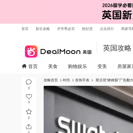
首页
新生攻略
开学季必买
抢好货
点击排行
商家导
英国攻略
首页
美食
购物娱乐
变美
房屋家
攻略首页
时尚
首饰手表
斯沃琪“眯眯眼”广告
0
0
0
0