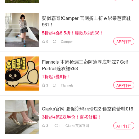
疑似霸哥❗️Camper 官网折上折🔥绑带芭蕾鞋
£61！
5折起+叠8.5折！爆款乐福£68！
0
Camper
APP打开
Flannels 本周捡漏王👍阿迪厚底鞋£27 Self
Portrait连衣裙£63
1折起+叠9折！
3
Flannels
APP打开
Clarks官网 夏促💥玛丽珍£22 镂空芭蕾鞋£16
3折起+第2双半价！百搭舒服！
31
1
Clarks英国官网
APP打开