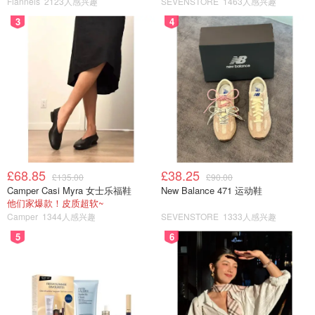
Flannels
2123人感兴趣
SEVENSTORE
1463人感兴趣
3
4
£68.85
£38.25
£135.00
£90.00
Camper Casi Myra 女士乐福鞋
New Balance 471 运动鞋
他们家爆款！皮质超软~
Camper
1344人感兴趣
SEVENSTORE
1333人感兴趣
5
6