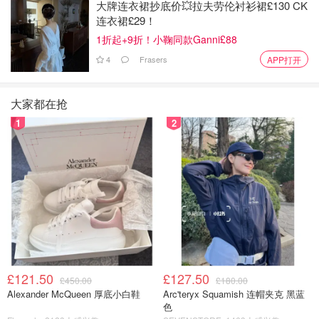
大牌连衣裙抄底价💥拉夫劳伦衬衫裙£130 CK
连衣裙£29！
1折起+9折！小鞠同款Ganni£88
4
Frasers
APP打开
大家都在抢
1
2
£121.50
£127.50
£450.00
£180.00
Alexander McQueen 厚底小白鞋
Arc'teryx Squamish 连帽夹克 黑蓝
色