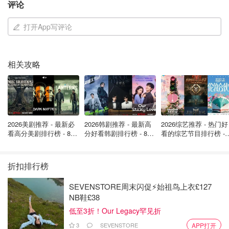
评论
打开App写评论
相关攻略
虽然升级没去年Series 10那么多（大屏幕、超薄机身、快
充等），但说不定苹果还藏着什么惊喜呢？新配色、新材质
都有可能！
你最期待哪个新功能？评论区聊聊吧～
2026美剧推荐 - 最新必
2026韩剧推荐 - 最新高
2026综艺推荐 - 热门好
看高分美剧排行榜 - 8月
分好看韩剧排行榜 - 8月
看的综艺节目排行榜 - 
最新: 《​​足球教练 》第
最新：丁海寅《我的荒
月最新:《​​伦敦合伙人
来源：9to5mac
四季回归！
糖恋爱 》上线❣️
回归啦
折扣排行榜
「该长文章来自@省钱君-北美省钱快报，版权归原作者所
有」
SEVENSTORE周末闪促⚡️始祖鸟上衣£127
NB鞋£38
低至3折！Our Legacy罕见折
3
SEVENSTORE
APP打开