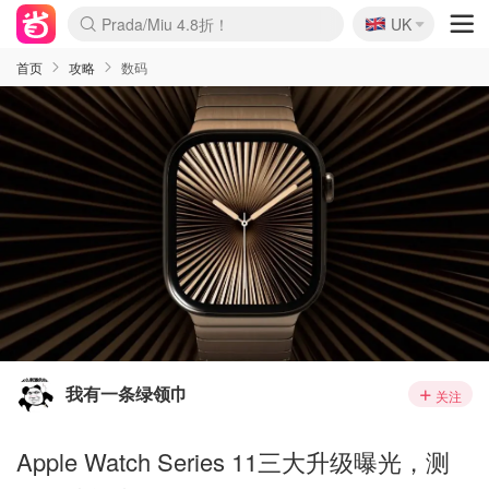
🇬🇧
Prada/Miu 4.8折！
UK
麦卢卡蜂蜜夏促！个位数！
啥？必胜客披萨5折！
首页
攻略
数码
我有一条绿领巾
关注
Apple Watch Series 11三大升级曝光，测