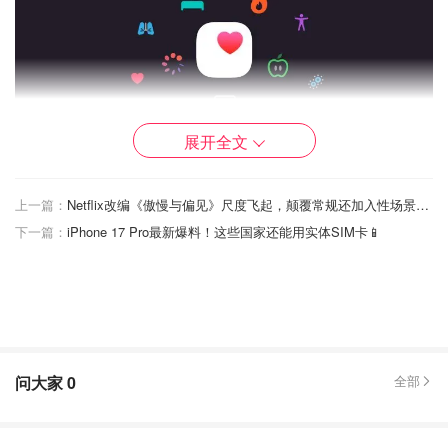
展开全文
终于支持5G！
上一篇：
Netflix改编《傲慢与偏见》尺度飞起，颠覆常规还加入性场景！“魔改”还是创新？
下一篇：
iPhone 17 Pro最新爆料！这些国家还能用实体SIM卡📱
等了5年，Apple Watch终于要告别4G LTE了！
Series 11和Ultra 3都将支持5G，用的是专门为可穿戴设备
设计的"5G RedCap"技术，续航更持久。这下出门运动再也
不用担心网速慢啦！
问大家
0
全部