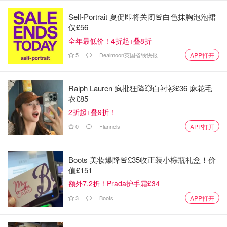
Self-Portrait 夏促即将关闭🚨白色抹胸泡泡裙
仅£56
全年最低价！4折起+叠8折
5
Dealmoon英国省钱快报
APP打开
Ralph Lauren 疯批狂降💥白衬衫£36 麻花毛
衣£85
2折起+叠9折！
0
Flannels
APP打开
Boots 美妆爆降🚨£35收正装小棕瓶礼盒！价
值£151
额外7.2折！Prada护手霜£34
3
Boots
APP打开