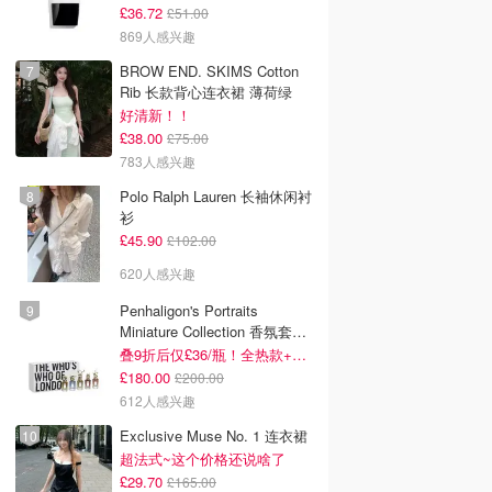
£36.72
£51.00
869人感兴趣
BROW END. SKIMS Cotton
Rib 长款背心连衣裙 薄荷绿
好清新！！
£38.00
£75.00
783人感兴趣
Polo Ralph Lauren 长袖休闲衬
衫
£45.90
£102.00
620人感兴趣
Penhaligon's Portraits
Miniature Collection 香氛套装
5瓶装
叠9折后仅£36/瓶！全热款+标志性兽首头
£180.00
£200.00
612人感兴趣
Exclusive Muse No. 1 连衣裙
超法式~这个价格还说啥了
£29.70
£165.00