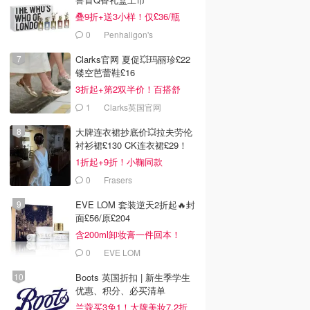
叠9折+送3小样！仅£36/瓶
0
Penhaligon's
Clarks官网 夏促💥玛丽珍£22
镂空芭蕾鞋£16
3折起+第2双半价！百搭舒
服！
1
Clarks英国官网
大牌连衣裙抄底价💥拉夫劳伦
衬衫裙£130 CK连衣裙£29！
1折起+9折！小鞠同款
Ganni£88
0
Frasers
EVE LOM 套装逆天2折起🔥封
面£56/原£204
含200ml卸妆膏一件回本！
0
EVE LOM
Boots 英国折扣 | 新生季学生
优惠、积分、必买清单
兰蔻买3免1！大牌美妆7.2折