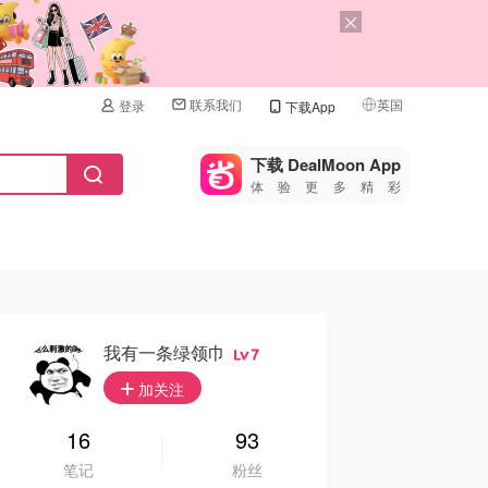
联系我们
英国
登录
下载App
🇺🇸
美国
下载 DealMoon App
体验更多精彩
🇨🇳
中国
🇨🇦
加拿大
🇬🇧
英国
🇩🇪
德国
我有一条绿领巾
7
🇫🇷
加关注
法国
🇮🇹
16
93
意大利
笔记
粉丝
🇦🇺
澳洲