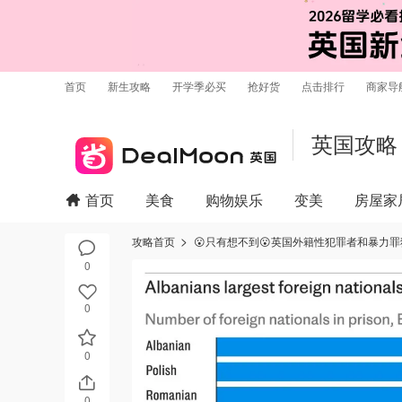
首页
新生攻略
开学季必买
抢好货
点击排行
商家导
英国攻略
首页
美食
购物娱乐
变美
房屋家
攻略首页
😮只有想不到😮英国外籍性犯罪者和暴力罪
0
0
0
0