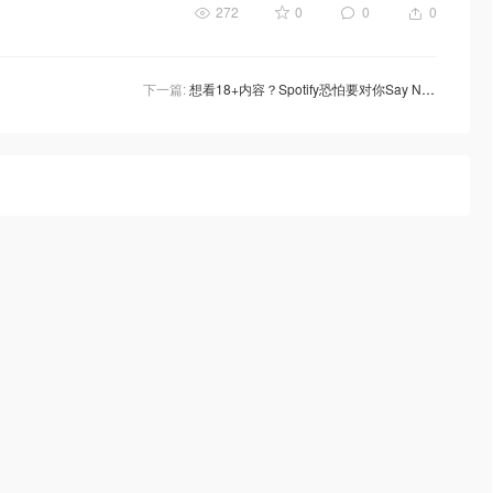
272
0
0
0
下一篇:
想看18+内容？Spotify恐怕要对你Say No了！