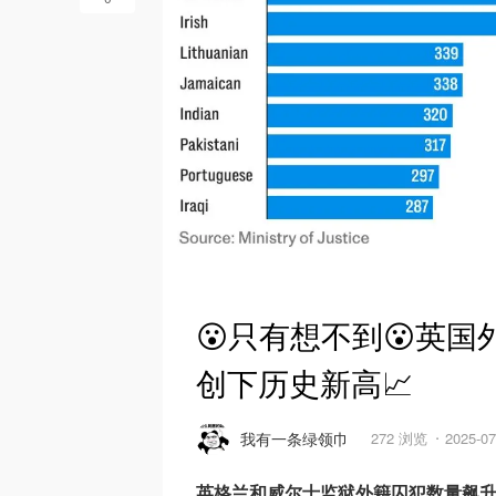
😮只有想不到😮英
创下历史新高📈
我有一条绿领巾
272 浏览
2025-0
英格兰和威尔士监狱外籍囚犯数量飙