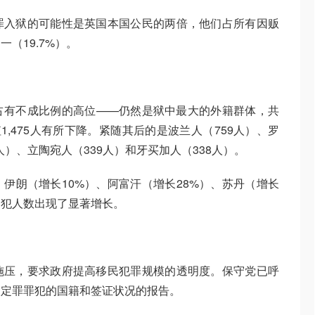
罪入狱的可能性是英国本国公民的两倍，他们占所有因贩
（19.7%）。
占有不成比例的高位——仍然是狱中最大的外籍群体，共
峰值1,475人有所下降。紧随其后的是波兰人（759人）、罗
人）、立陶宛人（339人）和牙买加人（338人）。
、伊朗（增长10%）、阿富汗（增长28%）、苏丹（增长
囚犯人数出现了显著增长。
施压，要求政府提高移民犯罪规模的透明度。保守党已呼
被定罪罪犯的国籍和签证状况的报告。