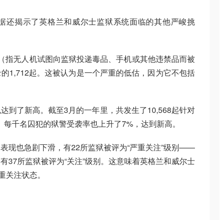
据还揭示了英格兰和威尔士监狱系统面临的其他严峻挑
（指无人机试图向监狱投递毒品、手机或其他违禁品而被
的1,712起。这被认为是一个严重的低估，因为它不包括
也达到了新高。截至3月的一年里，共发生了10,568起针对
。每千名囚犯的狱警受袭率也上升了7%，达到新高。
表现也急剧下滑，有22所监狱被评为“严重关注”级别——
有37所监狱被评为“关注”级别。这意味着英格兰和威尔士
严重关注状态。