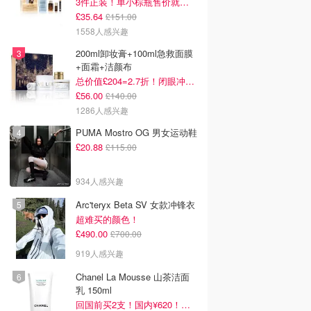
3件正装！单小棕瓶售价就要£65！
£35.64
£151.00
1558人感兴趣
200ml卸妆膏+100ml急救面膜
+面霜+洁颜布
总价值£204=2.7折！闭眼冲这套！
£56.00
£140.00
1286人感兴趣
PUMA Mostro OG 男女运动鞋
£20.88
£115.00
934人感兴趣
Arc'teryx Beta SV 女款冲锋衣
超难买的颜色！
£490.00
£700.00
919人感兴趣
Chanel La Mousse 山茶洁面
乳 150ml
回国前买2支！国内¥620！立省近一半！