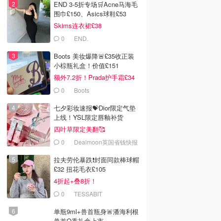
END 3-5折专场🛒Acne马海毛
围巾£150、Asics球鞋£53
Skims连衣裙£38
0
END.
Boots 美妆爆降🚨£35收正装
小棕瓶礼盒！价值£151
额外7.2折！Prada护手霜£34
0
Boots
七夕彩妆速报💝Dior限定气垫
上线！YSL限定唇釉补货
四叶草限定美翻🥰
0
Dealmoon英国省钱快报
拉夫劳伦暴跌❗️封面同款棒球帽
£32 扭花毛衣£105
4折起+叠8折！
0
TESSABIT
单瓶9ml+兽首瓶身🚨潘海利根
兽首Q香礼盒上市