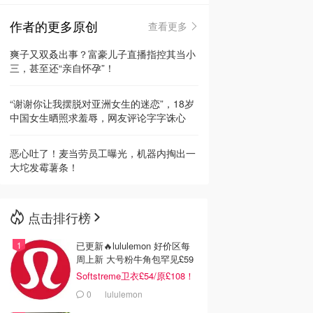
作者的更多原创
查看更多
🇳🇿
新西兰
爽子又双叒出事？富豪儿子直播指控其当小
三，甚至还“亲自怀孕”！
“谢谢你让我摆脱对亚洲女生的迷恋”，18岁
中国女生晒照求羞辱，网友评论字字诛心
恶心吐了！麦当劳员工曝光，机器内掏出一
大坨发霉薯条！
点击排行榜
已更新🔥lululemon 好价区每
周上新 大号粉牛角包罕见£59
Softstreme卫衣£54/原£108！
0
lululemon