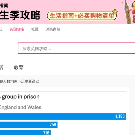
航
英国攻略
社区
兑换商城
居
教育
犯人数均创下历史新高📈