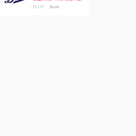
117
Boots