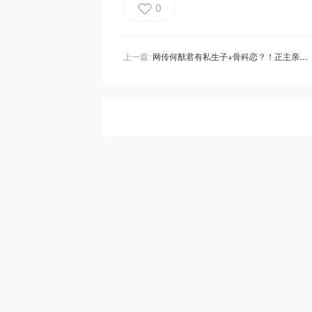
0
上一篇:
网传何猷君有私生子+骨科恋？！正主亲自下场辟谣“一眼假”！曾悬赏1亿证明清白！