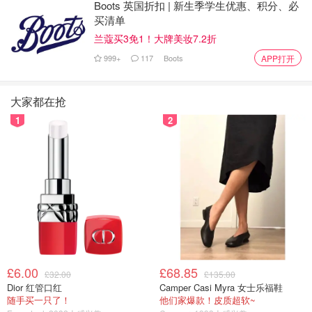
Boots 英国折扣 | 新生季学生优惠、积分、必
这要是别人，估计得提心吊胆，银行各种催债招数轮番上
买清单
阵，还不了钱就等着吃官司。可“蒋太子”跑美国去了，日子
兰蔻买3免1！大牌美妆7.2折
过得那叫一个滋润，豪宅、酒吧、旅游样样不落！
999+
117
Boots
APP打开
这哥们儿是把银行当ATM机了吧？3980万说卷就卷？
不过，剧情很快反转！7月10日，@抖音黑板报发通告，直
大家都在抢
接给“蒋太子”来了个“大礼包”——账号无限期封禁！官方表
1
2
示，暂时不清楚这博主吹的牛皮是真是假，但一查他的历史
发文，问题一大堆：一堆视频是搬运站内其他人的作品，硬
说成自己的美国公寓和酒吧；还声称人在美国，但平台核查
发现根本对不上号！抖音直接下狠手，判定“New York蒋太
子”靠虚假人设忽悠流量，封号处理，干净利落！
£6.00
£68.85
£32.00
£135.00
Dior 红管口红
Camper Casi Myra 女士乐福鞋
随手买一只了！
他们家爆款！皮质超软~