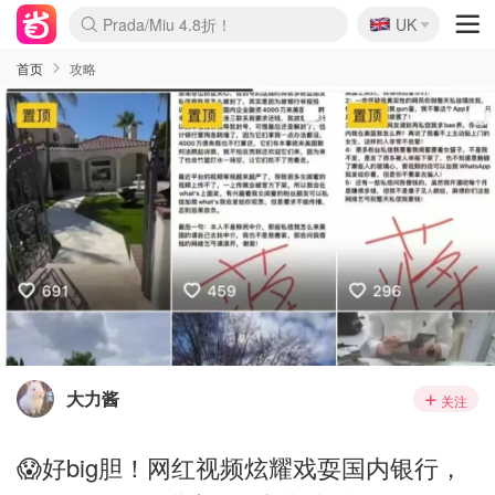
🇬🇧
Prada/Miu 4.8折！
UK
麦卢卡蜂蜜夏促！个位数！
啥？必胜客披萨5折！
首页
攻略
大力酱
关注
😱好big胆！网红视频炫耀戏耍国内银行，