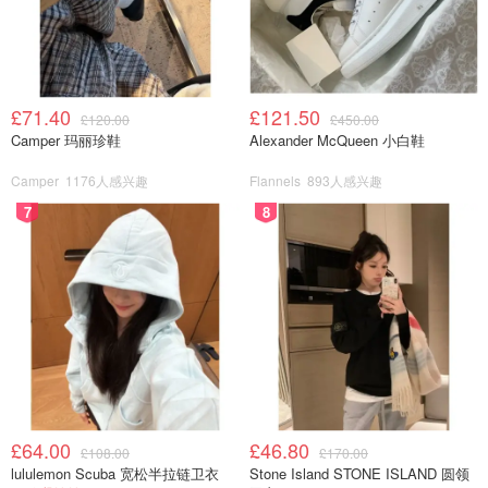
£71.40
£121.50
£120.00
£450.00
Camper 玛丽珍鞋
Alexander McQueen 小白鞋
Camper
1176人感兴趣
Flannels
893人感兴趣
7
8
这不就是‘人设诈骗’？吹得天花乱坠，合着全是抄的！
这事儿也给想“跑路发财”的博主敲了个警钟：起号思路千千
£64.00
£46.80
£108.00
£170.00
万，但别把自己送上封禁榜！
lululemon Scuba 宽松半拉链卫衣
Stone Island STONE ISLAND 圆领