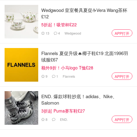
Wedgwood 皇室餐具夏促☕️Vera Wang茶杯
£12
5折起！吸管杯£22
13
4
Wedgwood
APP打开
Flannels 夏促升级🔥椰子鞋£19 北面1996羽
绒服£67
额外9折！小马logo T恤£28
9
1
Flannels
APP打开
END. 爆款球鞋抄底！adidas、Nike、
更夸张的是，他还晒出聊天记录，得意洋洋地说自己“戏耍”
Salomon
国内银行，卷走3980万融资后被通缉，国内银行追债追到
3折起 Puma赛车鞋£27
焦头烂额，他却在美国活得逍遥自在。
8
END.
APP打开
这不就是现实版‘跑路天皇’？胆儿也太肥了吧！