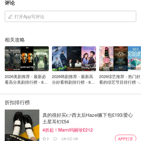
评论
打开App写评论
相关攻略
据网友爆料，“New York蒋太子”在抖音简介里标榜自己定居
美国，视频里大秀“豪横”生活：卖掉上海两套房，转移2300
万资产，跑去美国买了几百平米的大别墅，还带着孩子到处
2026美剧推荐 - 最新必
2026韩剧推荐 - 最新高
2026综艺推荐 - 热门好
玩，甚至开了6家酒吧，生意火到给华人打九折！
看高分美剧排行榜 - 8月
分好看韩剧排行榜 - 8月
看的综艺节目排行榜 - 
最新: 《​​足球教练 》第
最新：丁海寅《我的荒
月最新:《​​伦敦合伙人
四季回归！
糖恋爱 》上线❣️
回归啦
折扣排行榜
真的很好买👉西太后Hazel腋下包£193/爱心
土星耳钉£54
4折起！Marni玛丽珍£212
2
LN-CC UK
APP打开