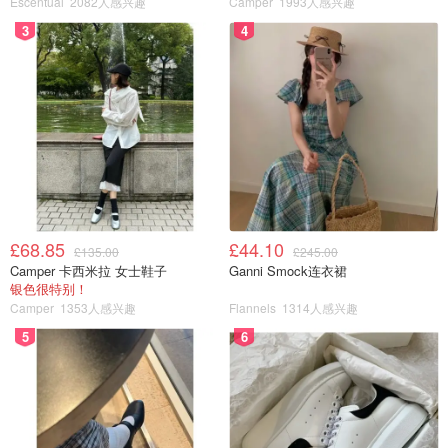
Escentual
2082人感兴趣
Camper
1993人感兴趣
3
4
£68.85
£44.10
£135.00
£245.00
Camper 卡西米拉 女士鞋子
Ganni Smock连衣裙
银色很特别！
Camper
1353人感兴趣
Flannels
1314人感兴趣
5
6