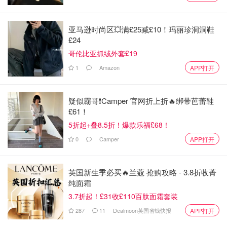
亚马逊时尚区💥满£25减£10！玛丽珍洞洞鞋
£24
哥伦比亚抓绒外套£19
1
Amazon
APP打开
疑似霸哥❗️Camper 官网折上折🔥绑带芭蕾鞋
£61！
5折起+叠8.5折！爆款乐福£68！
0
Camper
APP打开
英国新生季必买🔥兰蔻 抢购攻略 - 3.8折收菁
纯面霜
3.7折起！£31收£110百肽面霜套装
287
11
Dealmoon英国省钱快报
APP打开