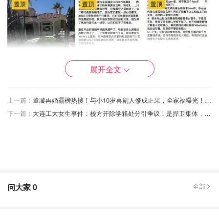
展开全文
上一篇：
董璇再婚霸榜热搜！与小10岁喜剧人修成正果，全家福曝光！网友扒出秘恋时间线！
下一篇：
大连工大女生事件：校方开除学籍处分引争议！是捍卫集体，还是文明的倒退？
这波操作直接把网友看傻眼，评论区炸了锅：“这哥们儿是
真敢吹啊，还是真有这胆儿？”
结果抖音官方火速出手，账号直接被无限期封禁！快来跟小
编扒扒这出“跑路大戏”，看看这位“蒋太子”到底咋回事！
问大家
0
全部