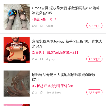
Crocs官网 返校季大促 豹纹洞洞鞋£32 葡萄
冰云朵鞋£35
4折起+叠8.5折！
3
Crocs
APP打开
京东宠粉局🎊Joybuy 新手区巨折 10斤青龙大
米£4.9
次日达！18L装Volvic矿泉水£11
4
Joybuy
APP打开
珍珠饰品专场🦪大溪地黑珍珠项链£69/原
£714
0.7折起 巴洛克珍珠手链£35
2
Secret Sales
APP打开