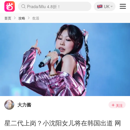
🇬🇧
Prada/Miu 4.8折！
UK
麦卢卡蜂蜜夏促！个位数！
啥？必胜客披萨5折！
首页
攻略
生活
大力酱
关注
星二代上岗？小沈阳女儿将在韩国出道 网