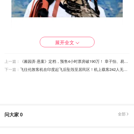
展开全文
上一篇：
《酱园弄·悬案》定档，预售4小时票房破190万！ 章子怡、易烊千玺、赵丽颖演绎杀夫案！
下一篇：
飞往伦敦客机在印度起飞后坠毁至居民区！机上载客242人无人生还！
“沈佳润”这个名字，大家可能有点陌生，但如果你还记得
2010年前后《欢乐喜剧人》《刘老根大舞台》里的小沈
阳，那你一定懂——这个家庭，台词和节奏感是日常饭桌训
练出来的。
问大家
0
全部
早些年，小沈阳在综艺中就说过：“我闺女唱得比我好，我
一听她唱歌我就服。”从此粉丝就种下了“她以后肯定出道”的
种子。果不其然，现在果子熟了。