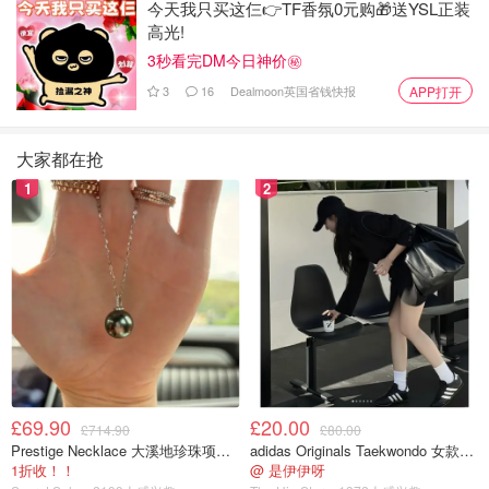
今天我只买这仨👉TF香氛0元购🎁送YSL正装
高光!
3秒看完DM今日神价㊙️
3
16
Dealmoon英国省钱快报
APP打开
大家都在抢
1
2
£69.90
£20.00
£714.90
£80.00
Prestige Necklace 大溪地珍珠项链 10-11mm
adidas Originals Taekwondo 女款黑色运动鞋
1折收！！
@ 是伊伊呀