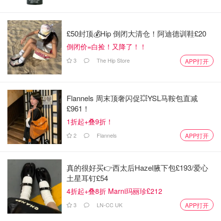
是起点buff？
如果你喜欢我们的文章记得
❤
喜欢+⭐收藏+📣分享
哦，也可
£50封顶💰Hip 倒闭大清仓！阿迪德训鞋£20
以加小编服务号（DMxQianDuoDuo）了解更多英国优质折
倒闭价=白捡！又降了！！
扣和攻略内容~
3
The Hip Store
APP打开
Flannels 周末顶奢闪促💥YSL马鞍包直减
£961！
1折起+叠9折！
2
Flannels
APP打开
真的很好买👉西太后Hazel腋下包£193/爱心
土星耳钉£54
4折起+叠8折 Marni玛丽珍£212
3
LN-CC UK
APP打开