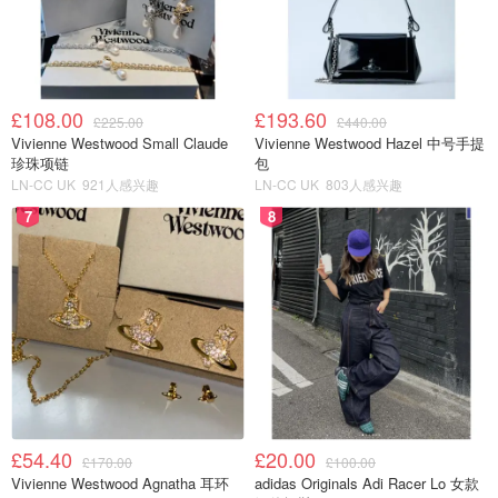
£108.00
£193.60
£225.00
£440.00
Vivienne Westwood Small Claude
Vivienne Westwood Hazel 中号手提
珍珠项链
包
LN-CC UK
921人感兴趣
LN-CC UK
803人感兴趣
7
8
£54.40
£20.00
£170.00
£100.00
Vivienne Westwood Agnatha 耳环
adidas Originals Adi Racer Lo 女款