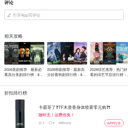
评论
打开App写评论
相关攻略
2026美剧推荐 - 最新必
2026韩剧推荐 - 最新高
2026综艺推荐 - 热门好
看高分美剧排行榜 - 8月
分好看韩剧排行榜 - 8月
看的综艺节目排行榜 - 
最新: 《​​足球教练 》第
最新：丁海寅《我的荒
月最新:《​​伦敦合伙人
四季回归！
糖恋爱 》上线❣️
回归啦
折扣排行榜
比起星二代出道的八卦，我们更想看的是——她能不能在镁
光灯下，走出小沈阳的影子，活成“NINA”。
卡霸哥了❓TF木质香身体喷雾零元购❓❗
随时无！运费也免！
你期待她的表现吗？
2
9
AllBeauty
APP打开
留言聊聊：你怎么看“
星二代出道
”这件事？是压力buff，还