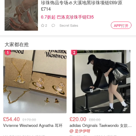
珍珠饰品专场🦪大溪地黑珍珠项链£69/原
£714
0.7折起 巴洛克珍珠手链£35
2
Secret Sales
APP打开
大家都在抢
1
2
£54.40
£20.00
£170.00
£80.00
Vivienne Westwood Agnatha 耳环
adidas Originals Taekwondo 女款黑色运动鞋
@ 是伊伊呀