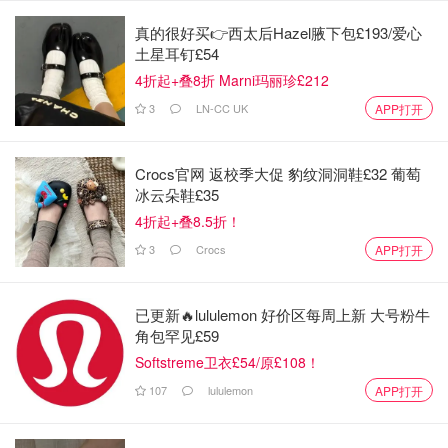
真的很好买👉西太后Hazel腋下包£193/爱心
土星耳钉£54
4折起+叠8折 Marni玛丽珍£212
3
LN-CC UK
APP打开
Crocs官网 返校季大促 豹纹洞洞鞋£32 葡萄
冰云朵鞋£35
4折起+叠8.5折！
3
Crocs
APP打开
已更新🔥lululemon 好价区每周上新 大号粉牛
角包罕见£59
Softstreme卫衣£54/原£108！
107
lululemon
APP打开