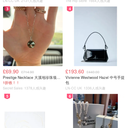
LN-CC UK
2131人感兴趣
The Hip Store
1664人感兴趣
3
4
£69.90
£193.60
£714.90
£440.00
Prestige Necklace 大溪地珍珠项链 10-11mm
Vivienne Westwood Hazel 中号手提
1折收！！
包
Secret Sales
1378人感兴趣
LN-CC UK
1336人感兴趣
5
6