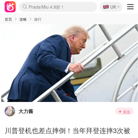
🇬🇧
Prada/Miu 4.8折！
UK
麦卢卡蜂蜜夏促！个位数！
啥？必胜客披萨5折！
首页
攻略
旅行
大力酱
关注
川普登机也差点摔倒！当年拜登连摔3次被