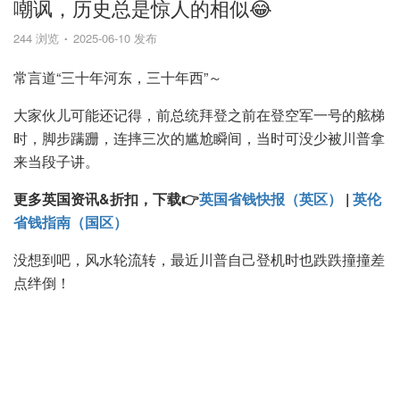
嘲讽，历史总是惊人的相似😂
244 浏览
2025-06-10 发布
常言道“三十年河东，三十年西”～
大家伙儿可能还记得，前总统拜登之前在登空军一号的舷梯
时，脚步蹒跚，连摔三次的尴尬瞬间，当时可没少被川普拿
来当段子讲。
更多英国资讯&折扣，下载👉
英国省钱快报（英区）
|
英伦
省钱指南（国区）
没想到吧，风水轮流转，最近川普自己登机时也跌跌撞撞差
点绊倒！