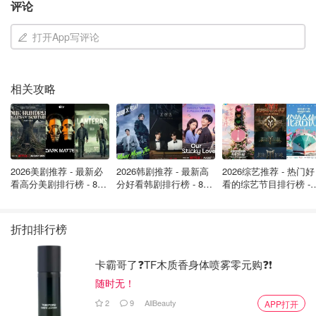
评论
登上空军一号的舷梯时，接连摔倒了三次，当时白宫方面解
释说是“风太大了，总统的身体百分百没事”。
打开App写评论
相关攻略
2026美剧推荐 - 最新必
2026韩剧推荐 - 最新高
2026综艺推荐 - 热门好
看高分美剧排行榜 - 8月
分好看韩剧排行榜 - 8月
看的综艺节目排行榜 - 
最新: 《​​足球教练 》第
最新：丁海寅《我的荒
月最新:《​​伦敦合伙人
四季回归！
糖恋爱 》上线❣️
回归啦
折扣排行榜
当时川普说：
卡霸哥了❓TF木质香身体喷雾零元购❓❗
“我今天看到拜登在阶梯上摔倒，我想说，我没有输给他，我们
随时无！
也没有输给他。”
2
9
AllBeauty
APP打开
当初的言论，如今的“回旋镖”😂，出来混，迟早是要还的