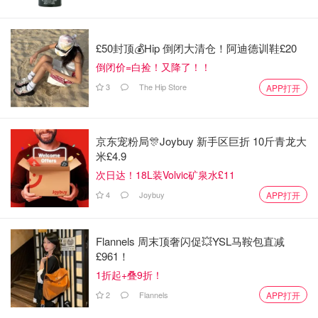
啊！
「该长文章来自@瓜田里的猹-北美省钱快报，版权归原作
£50封顶💰Hip 倒闭大清仓！阿迪德训鞋£20
者所有」
倒闭价=白捡！又降了！！
3
The Hip Store
APP打开
如果你喜欢我们的文章记得
❤
喜欢+⭐收藏+📣分享
哦，也可
以加小编服务号（DMxQianDuoDuo）了解更多英国优质折
扣和攻略内容~
京东宠粉局🎊Joybuy 新手区巨折 10斤青龙大
米£4.9
次日达！18L装Volvic矿泉水£11
4
Joybuy
APP打开
Flannels 周末顶奢闪促💥YSL马鞍包直减
£961！
1折起+叠9折！
2
Flannels
APP打开