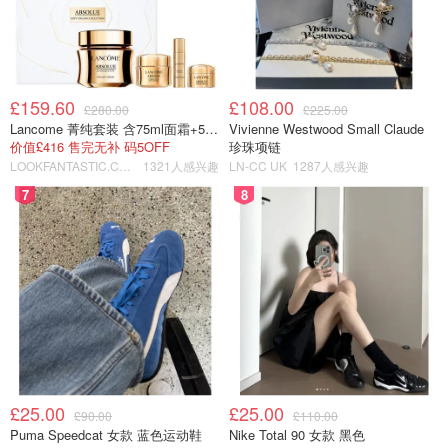
£159.60
£108.00
£280.00
£225.00
Lancome 菁纯套装 含75ml面霜+5ml精华+5ml眼霜
Vivienne Westwood Small Claude
价值£416 售完无补 码5OFF
珍珠项链
LOOKFANTASTIC.COM
1321人感兴趣
LN-CC UK
1287人感兴趣
7
8
£25.00
£25.00
£90.00
£110.00
Puma Speedcat 女款 蓝色运动鞋
Nike Total 90 女款 黑色