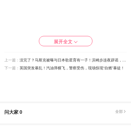
展开全文
上一篇：
没完了？马斯克被曝与日本歌星育有一子！滨崎步连夜辟谣，别来沾边！
图片来自于@meidastouch ，版权属于原作者
下一篇：
英国突发暴乱！汽油弹横飞，警察受伤，现场惊现“自燃”暴徒！
6月8日，川普在新泽西州准备乘坐他的空军一号出行时，不
知道是风太大了，还是脚下没留神，身子突然一个趔趄，看
起来差点就要摔倒，好在川普反应还算快，一把抓住了旁边
问大家
0
全部
的扶手，才稳住了身形。
这不禁让人想到2021年3月，在安德鲁斯空军基地，拜登在