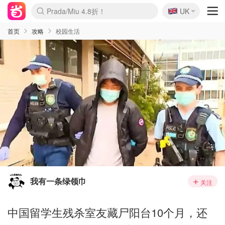
🇬🇧
Prada/Miu 4.8折！
UK
麦卢卡蜂蜜夏促！个位数！
啥？必胜客披萨5折！
首页
攻略
校园生活
我有一条绿领巾
关注
中国留学生残杀室友藏尸阳台10个月，还