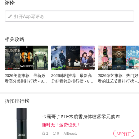
评论
打开App写评论
相关攻略
图片来自于@9news ，版权属于原作者
2026美剧推荐 - 最新必
2026韩剧推荐 - 最新高
2026综艺推荐 - 热门好
一场弥天骗局，以命为代价，精心编织出的谎言最终被一条
看高分美剧排行榜 - 8月
分好看韩剧排行榜 - 8月
看的综艺节目排行榜 - 
“语气奇怪”的短信被戳破。
最新: 《​​足球教练 》第
最新：丁海寅《我的荒
月最新:《​​伦敦合伙人
四季回归！
糖恋爱 》上线❣️
回归啦
本周一，现年30岁的赵某在昆士兰州一家法院因谋杀罪受
折扣排行榜
审，他对此罪行表示不认罪，审判仍在继续。
卡霸哥了❓TF木质香身体喷雾零元购❓❗
人在做，天在看，愿逝者安息，真相昭雪，恶人早日伏法。
随时无！运费也免！
封面图：nypost
2
9
AllBeauty
APP打开