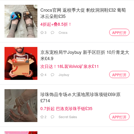
Crocs官网 返校季大促 豹纹洞洞鞋£32 葡萄
冰云朵鞋£35
4折起+叠8.5折！
3
Crocs
APP打开
京东宠粉局🎊Joybuy 新手区巨折 10斤青龙大
米£4.9
次日达！18L装Volvic矿泉水£11
4
Joybuy
APP打开
珍珠饰品专场🦪大溪地黑珍珠项链£69/原
£714
0.7折起 巴洛克珍珠手链£35
2
Secret Sales
APP打开