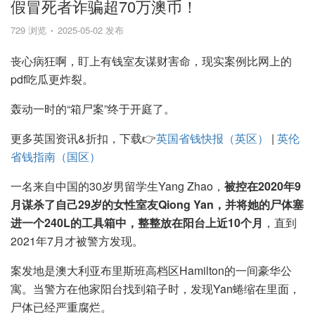
假冒死者诈骗超70万澳币！
729 浏览
2025-05-02 发布
丧心病狂啊，盯上有钱室友谋财害命，现实案例比网上的
pdf吃瓜更炸裂。
轰动一时的“箱尸案”终于开庭了。
更多英国资讯&折扣，下载👉
英国省钱快报（英区）
|
英伦
省钱指南（国区）
一名来自中国的30岁男留学生Yang Zhao，
被控在2020年9
月谋杀了自己29岁的女性室友Qiong Yan，并将她的尸体塞
进一个240L的工具箱中，整整放在阳台上近10个月
，直到
2021年7月才被警方发现。
案发地是澳大利亚布里斯班高档区Hamilton的一间豪华公
寓。当警方在他家阳台找到箱子时，发现Yan蜷缩在里面，
尸体已经严重腐烂。