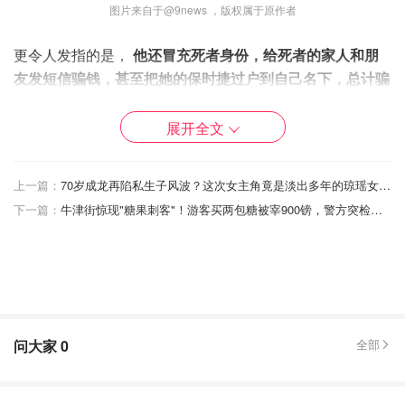
图片来自于@9news ，版权属于原作者
更令人发指的是，
他还冒充死者身份，给死者的家人和朋
友发短信骗钱，甚至把她的保时捷过户到自己名下，总计骗
了70多万澳元（折合人民币330多万）。
展开全文
据悉赵某曾多次沉迷炒股、赌博，一次最多输10万澳元，此
人从未正式工作，逾期居留未报过税，甚至还欠着房租，急
需资金周转。
上一篇：
70岁成龙再陷私生子风波？这次女主角竟是淡出多年的琼瑶女神！
下一篇：
牛津街惊现"糖果刺客"！游客买两包糖被宰900镑，警方突检查获8万镑非法商品
案发时，赵某吸了笑气并饮酒。
在法庭播放的警方审讯视频中，他冷血地回忆案发经过：
“我坐在她前面，
用钝器砸了她头三次。
我感觉自己疯了。我问
她：
‘你怎么还不死？’
”赵称两人曾有“自杀协议”，颜某要他掐死
自己。他表示自己
“掐了她大约半小时到一小时”
，然后才意识到
问大家
0
全部
人已经死了……