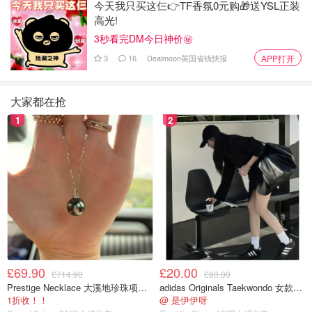
今天我只买这仨👉TF香氛0元购🎁送YSL正装
高光!
3秒看完DM今日神价㊙️
3
16
Dealmoon英国省钱快报
APP打开
大家都在抢
1
2
£69.90
£20.00
£714.90
£80.00
Prestige Necklace 大溪地珍珠项链 10-11mm
adidas Originals Taekwondo 女款黑色运动鞋
1折收！！
@ 是伊伊呀