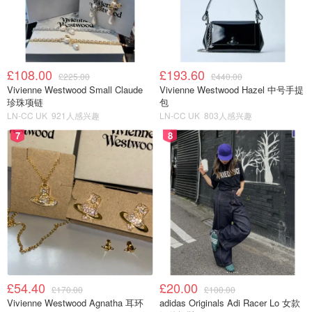
£108.00
£193.60
£225.00
£440.00
Vivienne Westwood Small Claude
Vivienne Westwood Hazel 中号手提
珍珠项链
包
LN-CC UK
921人感兴趣
LN-CC UK
803人感兴趣
7
8
£54.40
£20.00
£170.00
£100.00
Vivienne Westwood Agnatha 耳环
adidas Originals Adi Racer Lo 女款