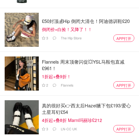
「该长文章来自@瓜田里的猹-北美省钱快报，版权归原作
者所有」
£50封顶💰Hip 倒闭大清仓！阿迪德训鞋£20
倒闭价=白捡！又降了！！
3
The Hip Store
APP打开
Flannels 周末顶奢闪促💥YSL马鞍包直减
£961！
1折起+叠9折！
2
Flannels
APP打开
真的很好买👉西太后Hazel腋下包£193/爱心
土星耳钉£54
4折起+叠8折 Marni玛丽珍£212
3
LN-CC UK
APP打开