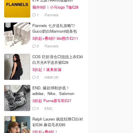
额外9折！小马logo T恤£28
1
Flannels
Flannels 七夕送礼攻略💘
Gucci奶白Marmont链条包
£719
3折起+叠9折! bbr围巾£211
0
Flannels
COS 巨折清仓💥扭扭上衣£30
白月光A字连衣裙£29
3折起！速来捡漏
0
H&M UK
END. 爆款球鞋抄底！
adidas、Nike、Salomon
3折起 Puma赛车鞋£27
0
END.
Ralph Lauren 疯批狂降💥白衬
衫£36 麻花毛衣£85
2折起+叠9折！