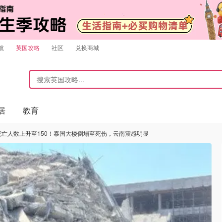
航
英国攻略
社区
兑换商城
居
教育
震死亡人数上升至150！泰国大楼倒塌至死伤，云南震感明显