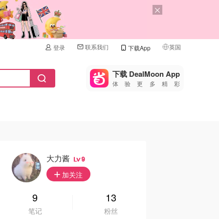
联系我们
英国
登录
下载App
🇺🇸
美国
下载 DealMoon App
体验更多精彩
🇨🇳
中国
🇨🇦
加拿大
🇬🇧
英国
🇩🇪
德国
大力酱
9
🇫🇷
加关注
法国
🇮🇹
9
13
意大利
笔记
粉丝
🇦🇺
澳洲