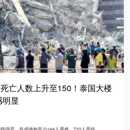
震死亡人数上升至150！泰国大楼
感明显
7级强震，造成缅甸至少144人遇难、732人受伤。