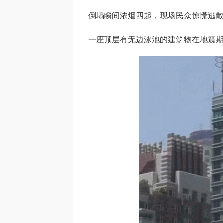
倒塌瞬间浓烟四起，现场民众惊慌逃
一座顶层有无边泳池的建筑物在地震