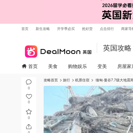
首页
新生攻略
开学季必买
抢好货
点击排行
商家导
英国攻略
首页
美食
购物娱乐
变美
房屋家
攻略首页
旅行
机票住宿
缅甸-曼谷7.7级大地
0
0
0
0