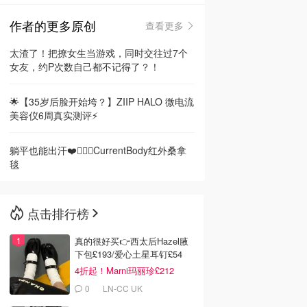
作者的更多原创
查看更多
🇳🇿
新西兰
太渣了！把撩女生当游戏，同时交往过7个
女友，约P次数自己都不记得了？！
🌟【35岁后脸开始垮？】ZIIP HALO 微电流
美容仪6周真实测评⚡️
躺平也能出汗❤️🧖🏻‍♀️CurrentBody红外桑拿
毯
点击排行榜
真的很好买👉西太后Hazel腋
下包£193/爱心土星耳钉£54
4折起！Marni玛丽珍£212
0
LN-CC UK