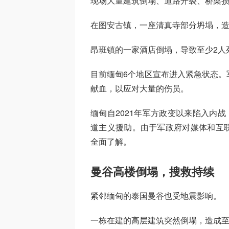
现场大量建筑倒塌、道路开裂、桥梁
在图安古镇，一座清真寺部分坍塌，造
昂班镇的一家酒店倒塌，导致至少2人
目前缅甸6个地区宣布进入紧急状态。
献血，以应对大量的伤员。
缅甸自2021年军方政变以来陷入内
道主义援助。由于军政府对媒体和互
全面了解。
曼谷高楼倒塌，搜救持续
紧邻缅甸的泰国曼谷也受地震影响。
一栋在建的高层建筑突然倒塌，造成至