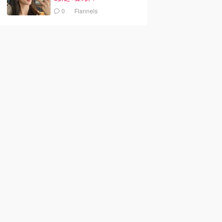
0
Flannels