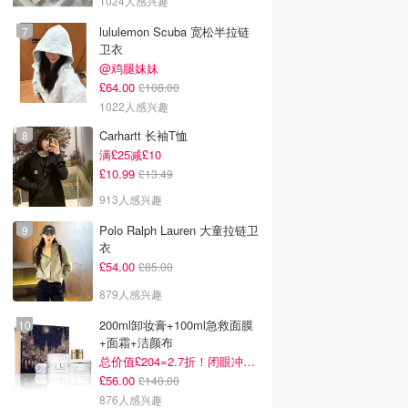
1024人感兴趣
lululemon Scuba 宽松半拉链
卫衣
@鸡腿妹妹
£64.00
£108.00
1022人感兴趣
Carhartt 长袖T恤
满£25减£10
£10.99
£13.49
913人感兴趣
Polo Ralph Lauren 大童拉链卫
衣
£54.00
£85.00
879人感兴趣
200ml卸妆膏+100ml急救面膜
+面霜+洁颜布
总价值£204=2.7折！闭眼冲这套！
£56.00
£140.00
876人感兴趣