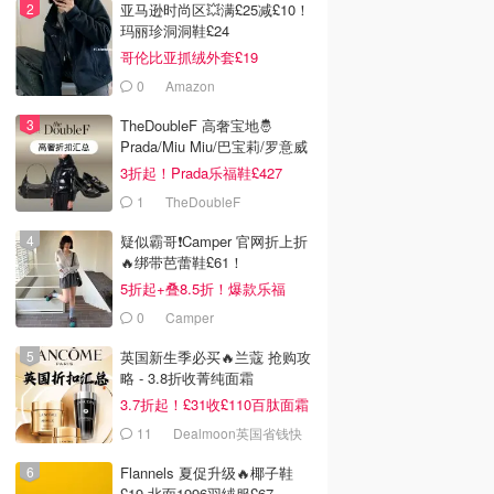
亚马逊时尚区💥满£25减£10！
玛丽珍洞洞鞋£24
哥伦比亚抓绒外套£19
0
Amazon
TheDoubleF 高奢宝地🤴
Prada/Miu Miu/巴宝莉/罗意威
3折起！Prada乐福鞋£427
1
TheDoubleF
疑似霸哥❗️Camper 官网折上折
🔥绑带芭蕾鞋£61！
5折起+叠8.5折！爆款乐福
£68！
0
Camper
英国新生季必买🔥兰蔻 抢购攻
略 - 3.8折收菁纯面霜
3.7折起！£31收£110百肽面霜
套装
11
Dealmoon英国省钱快
报
Flannels 夏促升级🔥椰子鞋
£19 北面1996羽绒服£67