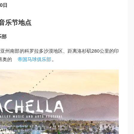
20日
切拉音乐节地点
乐部
亚州南部的科罗拉多沙漠地区、距离洛杉矶280公里的印
印第奥的
帝国马球俱乐部
。