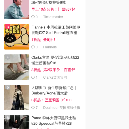
城/伯明翰/格拉等6城
早上10点公售！门票£57起
0
Ticketmaster
Flannels 本周捡漏王👍阿迪厚
底鞋£27 Self Portrait连衣裙
£63
1折起+叠9折！
0
Flannels
Clarks官网 夏促💥玛丽珍£22
镂空芭蕾鞋£16
3折起+第2双半价！百搭舒
服！
1
Clarks英国官网
大牌围巾 新生季折扣汇总 |
Burberry/Acne/西太后
3折起！巴宝莉围巾£133
7
Dealmoon英国省钱快报
Puma 季终大促💥黑武士鞋
£20 Speedcat芭蕾鞋£28