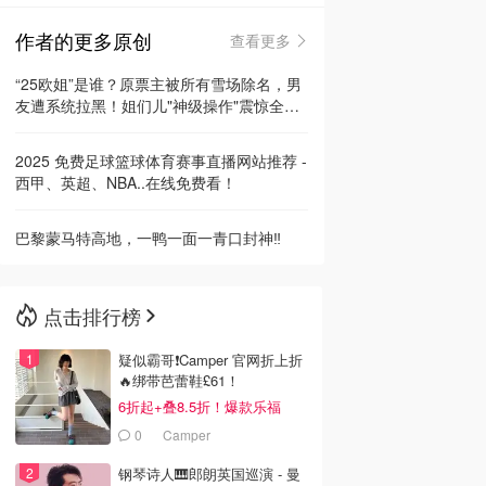
作者的更多原创
查看更多
🇳🇿
新西兰
“25欧姐”是谁？原票主被所有雪场除名，男
友遭系统拉黑！姐们儿"神级操作"震惊全
网！
2025 免费足球篮球体育赛事直播网站推荐 -
西甲、英超、NBA..在线免费看！
巴黎蒙马特高地，一鸭一面一青口封神‼️
点击排行榜
疑似霸哥❗️Camper 官网折上折
🔥绑带芭蕾鞋£61！
6折起+叠8.5折！爆款乐福
£68！
0
Camper
钢琴诗人🎹郎朗英国巡演 - 曼