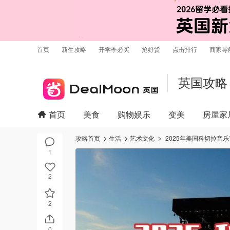
首页
新生攻略
开学季必买
抢好货
点击排行
商家导
英国攻略
首页
美食
购物娱乐
变美
房屋家
攻略首页
生活
艺术文化
2025年美国科切拉音乐
1
2
2
0