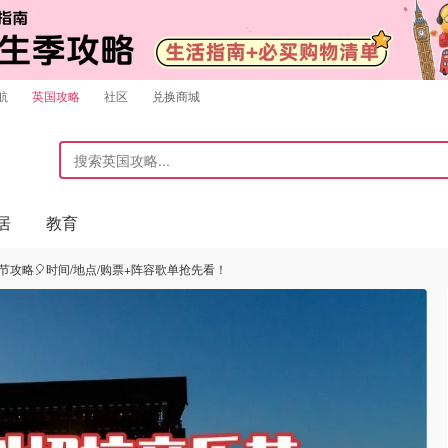
航
英国攻略
社区
兑换商城
居
教育
节攻略🎈时间/地点/购票+阵容歌单抢先看！