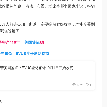
estival）！！无论是从阵容、场地、布景、潮流等哪个因素来说，科切
宴！
20万人前去参加！所以一定要提前做好攻略，才能享受到
要码住这篇了！
特产”10年
美国签证
哟！
 最新 - EVUS注册激活指南
申请美国签证？EVUS登记预计10月1日开始收费！
1.1w
1
a