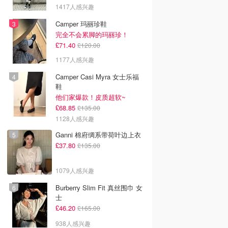
1417人感兴趣
Camper 玛丽珍鞋
完全不会累脚的玛丽珍！
£71.40
£120.00
1177人感兴趣
Camper Casi Myra 女士乐福
鞋
他们家爆款！皮质超软~
£68.85
£135.00
1128人感兴趣
Ganni 棉府绸系带荷叶边上衣
£37.80
£135.00
1079人感兴趣
Burberry Slim Fit 真丝围巾 女
士
£46.20
£165.00
938人感兴趣