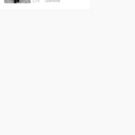
0
Glamood