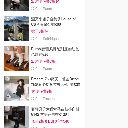
2.5折起+叠7折起！
0
Puma
漂亮小裙子合集👗House of
CB鱼骨吊带裙£69
裙子3折起
0
Selfridges
Puma|芭蕾风贯彻到底🎀红色
芭蕾鞋£26！
2.5折起+叠7折！
0
Puma
Frasers £50爽买一筐🧺Diesel
辣妹背心£15 拉夫劳伦T恤£28
1折起+叠9折
0
Frasers
奢牌疯价大促🩶马吉拉小白鞋
£142 方头芭蕾鞋£129！
低至2折🥬BBR丝巾£46！