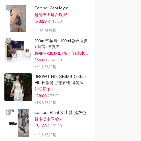
Camper Casi Myra
超清爽！适合度假！
£78.20
£115.00
853人感兴趣
200ml卸妆膏+100ml急救面膜
+面霜+洁颜布
总价值£204=2.7折！闭眼冲这套！
£56.00
£140.00
771人感兴趣
BROW END. SKIMS Cotton
Rib 长款背心连衣裙 薄荷绿
好清新！！
£38.00
£75.00
718人感兴趣
Camper Right 女士鞋 浅灰色
超多博主同款~
£61.20
£120.00
651人感兴趣