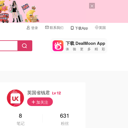
联系我们
英国
登录
下载App
🇺🇸
美国
下载 DealMoon App
体验更多精彩
🇨🇳
中国
🇨🇦
加拿大
🇬🇧
英国
🇩🇪
德国
英国省钱君
12
🇫🇷
加关注
法国
🇮🇹
8
631
意大利
笔记
粉丝
🇦🇺
澳洲