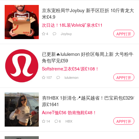
京东宠粉局🎊Joybuy 新手区巨折 10斤青龙大
米£4.9
图片来自于@selfridge ，版权属于原作者
次日达！18L装Volvic矿泉水£11
YSL 情人节限定香水礼盒
4
Joybuy
APP打开
这个礼盒包含经典的自由之水香水+旅行装+口红形状镜子，
已更新🔥lululemon 好价区每周上新 大号粉牛
这个香水意在活在当下，肆意自由，清新又特别！【
购
角包罕见£59
买直通
】
Softstreme卫衣£54/原£108！
107
lululemon
APP打开
夯‼️HBX 1折清仓📍越买越省！巴宝莉包£329/
原£1641
AcneT恤£56 勃肯拖鞋£48！
14
6
HBX
APP打开