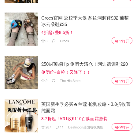
Crocs官网 返校季大促 豹纹洞洞鞋£32 葡萄
冰云朵鞋£35
4折起+叠8.5折！
图片来自于@selfridge ，版权属于原作者
3
Crocs
APP打开
Tom Ford 情人节限定款美妆
Tom Ford推出了情人节限定款美妆推出，包装的颜色超级
£50封顶💰Hip 倒闭大清仓！阿迪德训鞋£20
美丽，颜色也是很适合大家的日常款，适合当作礼物！毕竟
倒闭价=白捡！又降了！！
没有哪个女生会拒绝限量款美妆！
2
The Hip Store
APP打开
【
眼妆盘
】【
腮红盘
】【
口红
】
英国新生季必买🔥兰蔻 抢购攻略 - 3.8折收菁
纯面霜
3.7折起！£31收£110百肽面霜套装
287
11
Dealmoon英国省钱快报
APP打开