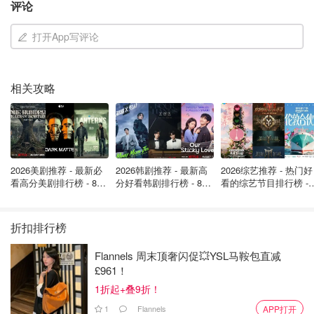
评论
打开App写评论
图片来自于@ selfridge，版权属于原作者
2. 情人节美妆限定
相关攻略
JO MALONE LONDON 情人节限定香氛
祖马龙在情人节推出了限定款玫瑰香氛，味道是记忆中最重
要的一环，很多时候闻到熟悉的味道会更加容易记起当天的
美好回忆。所以香氛也是情人节礼物的好选择。这次情人节
2026美剧推荐 - 最新必
2026韩剧推荐 - 最新高
2026综艺推荐 - 热门好
看高分美剧排行榜 - 8月
分好看韩剧排行榜 - 8月
看的综艺节目排行榜 - 
JO MALONE限定款瓶身还有手绘玫瑰，细节满满！【
香
最新: 《​​足球教练 》第
最新：丁海寅《我的荒
月最新:《​​伦敦合伙人
水
】【
香氛蜡烛
】
四季回归！
糖恋爱 》上线❣️
回归啦
折扣排行榜
Flannels 周末顶奢闪促💥YSL马鞍包直减
£961！
1折起+叠9折！
1
Flannels
APP打开