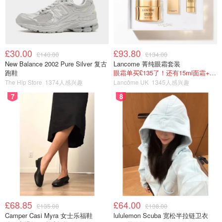
£30.00
£93.80
£140.00
£134.00
New Balance 2002 Pure Silver 复古
Lancome 菁纯眼霜套装
跑鞋
眼霜单买£135了！还有15ml面霜+5ml精华~！
The Hip Store
1374人感兴趣
Lancôme UK
1345人感兴趣
7
8
图片来自于@selfridge ，版权属于原作者
另外，还有一块爱的爱的小羊也超级适合这个节日啦！
£68.85
£64.00
£135.00
£108.00
Camper Casi Myra 女士乐福鞋
lululemon Scuba 宽松半拉链卫衣