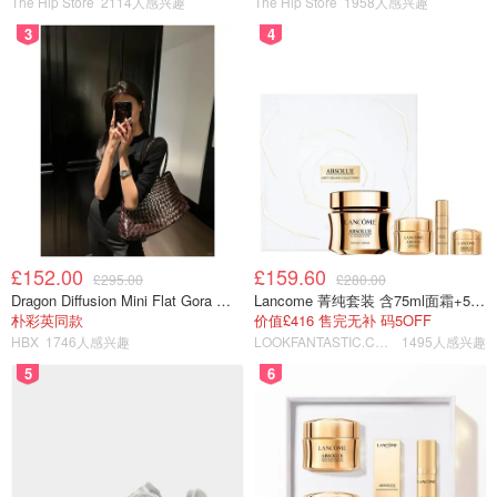
The Hip Store
2114人感兴趣
The Hip Store
1958人感兴趣
3
4
图片来自于@harrods ，版权属于原作者
3. 时尚单品情人节限定
Jellycat红色爱心玩偶
£152.00
£159.60
£295.00
£280.00
Jellycat没有哪个女生会躲过它的可爱吧！情人节就最适合
Dragon Diffusion Mini Flat Gora 深棕色手提包
Lancome 菁纯套装 含75ml面霜+5ml精华+5ml眼霜
送
爱心钥匙扣
和
爱心玩偶斜挎包
啦！可可爱爱！
朴彩英同款
价值£416 售完无补 码5OFF
HBX
1746人感兴趣
LOOKFANTASTIC.COM
1495人感兴趣
5
6