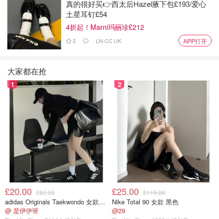
真的很好买👉西太后Hazel腋下包£193/爱心
土星耳钉£54
4折起！Marni玛丽珍£212
2
LN-CC UK
APP打开
图片来自于@harrods ，版权属于原作者
大家都在抢
DIOR Natural Glow Ritual Gift Set限量经典美妆包
1
2
这个礼包包含可以让气色自然闪亮的美妆单品，粉粉嫩嫩
超级可爱的，另外还会随单送一个化妆包，超级实用！
£20.00
£25.00
£80.00
£110.00
adidas Originals Taekwondo 女款黑色运动鞋
Nike Total 90 女款 黑色
@ 是伊伊呀
@29