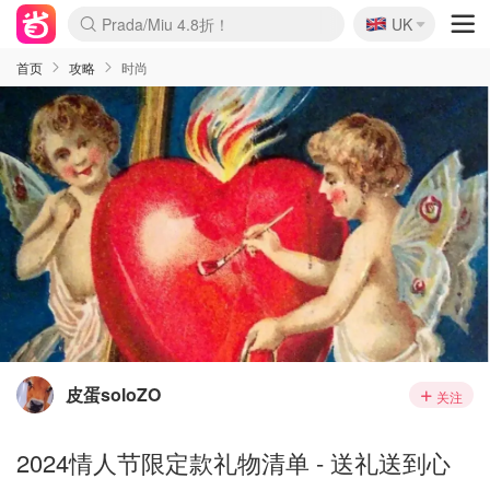
🇬🇧
Prada/Miu 4.8折！
UK
麦卢卡蜂蜜夏促！个位数！
啥？必胜客披萨5折！
首页
攻略
时尚
皮蛋soloZO
关注
2024情人节限定款礼物清单 - 送礼送到心