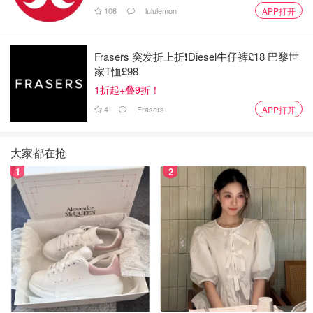
106
lululemon
APP打开
英国新闻48h滚动更新 - 2026英国送机
费全面上调！伯明翰地毯厂遭遇重大
Frasers 突发折上折❗️Diesel牛仔裤£18 巴黎世
火灾！
家T恤£98
省钱君
170.9w
105
1折起+叠9折！
4
Frasers
APP打开
消息来源：
BBC
scottishdailyexpress
大家都在抢
1
2