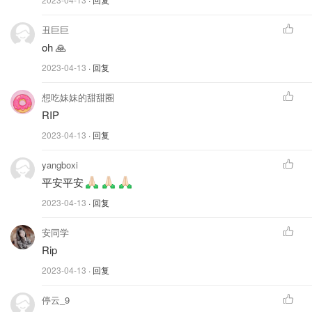
他步行前往本尼维斯山顶峰。他原本应该在完成攀登后返回
North Face 停车场，但他并未如期返回。
丑巨巨
oh 🙏
2023-04-13
· 回复
想吃妹妹的甜甜圈
RIP
2023-04-13
· 回复
yangboxi
平安平安
2023-04-13
· 回复
安同学
Rip
图片来自@scottishdailyexpress，版权属于原作者
2023-04-13
· 回复
英国警方称Zekun Zhang身高为5 英尺 8英寸（约
停云_9
173cm），中等身材，黑色短发，在失踪前身穿黑色夹克、