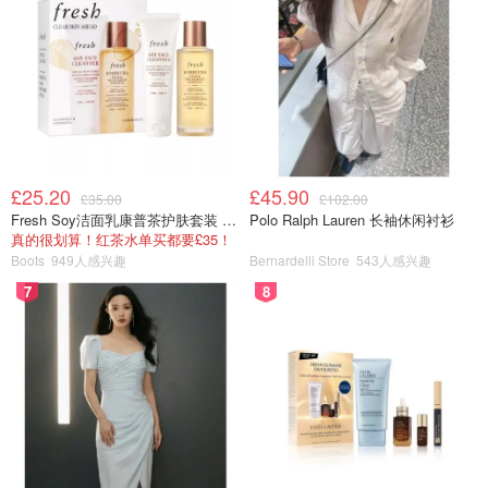
£25.20
£45.90
£35.00
£102.00
Fresh Soy洁面乳康普茶护肤套装 100ml
Polo Ralph Lauren 长袖休闲衬衫
真的很划算！红茶水单买都要£35！
Boots
949人感兴趣
Bernardelli Store
543人感兴趣
7
8