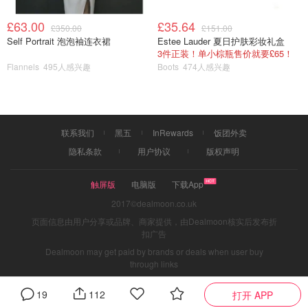
£63.00
£35.64
£350.00
£151.00
Self Portrait 泡泡袖连衣裙
Estee Lauder 夏日护肤彩妆礼盒
3件正装！单小棕瓶售价就要£65！
Flannels
495人感兴趣
Boots
474人感兴趣
联系我们
黑五
InRewards
饭团外卖
隐私条款
用户协议
版权声明
触屏版
电脑版
下载App
2017©dealmoon.co.uk
页面信息由用户分享或品牌、商家提供，由Dealmoon核实后发布折
扣广告
Dealmoon may get paid by brands or deals when user buy
through links
19
112
打开 APP