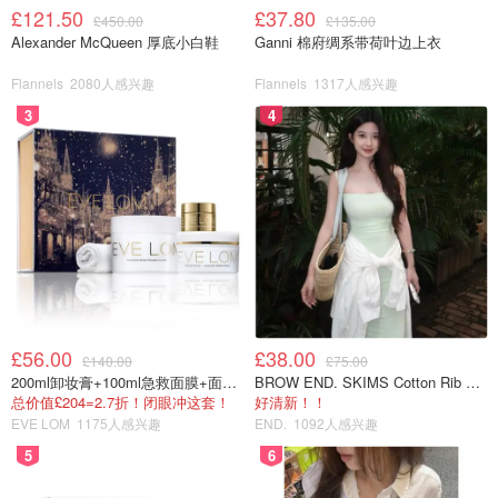
£121.50
£37.80
£450.00
£135.00
Alexander McQueen 厚底小白鞋
Ganni 棉府绸系带荷叶边上衣
Flannels
2080人感兴趣
Flannels
1317人感兴趣
3
4
£56.00
£38.00
£140.00
£75.00
200ml卸妆膏+100ml急救面膜+面霜+洁颜布
BROW END. SKIMS Cotton Rib 长款背心连衣裙 薄荷绿
总价值£204=2.7折！闭眼冲这套！
好清新！！
EVE LOM
1175人感兴趣
END.
1092人感兴趣
5
6