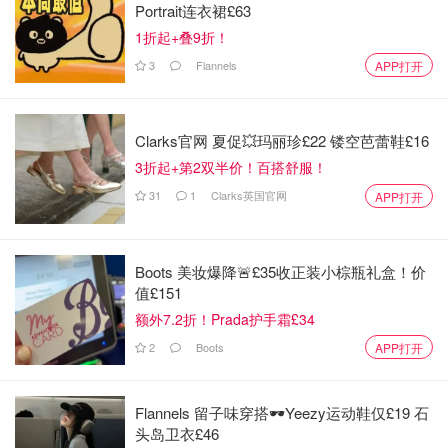
Portrait连衣裙£63
1折起+叠9折！
3
Flannels
APP打开
Clarks官网 夏促💥玛丽珍£22 镂空芭蕾鞋£16
3折起+第2双半价！百搭舒服！
31
1
Clarks英国官网
APP打开
图片来自scotland.police.uk，版权属于原作者
Boots 美妆爆降🚨£35收正装小棕瓶礼盒！价
值£151
在Zekun Zhang失踪后，Lochaber Mountain搜救团队的12
额外7.2折！Prada护手霜£34
名成员，以及6名警察开始进行搜救，但在没有发现踪迹
2
Boots
APP打开
后，搜救于周二晚间暂停了一夜，周三日间搜救人员又对其
路线进行重新搜救，仍然没有发现他的踪迹。
Flannels 留子味穿搭🕶️Yeezy运动鞋仅£19 石
头岛卫衣£46