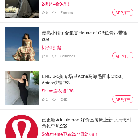
2折起+叠9折！
0
Flannels
APP打开
漂亮小裙子合集👗House of CB鱼骨吊带裙
Lochaber MRT 领导人发言称：本尼维斯山在夜间下了雪，
£69
风寒会使温度降至-8℃，虽然搜救的希望正在变小，但他们
裙子3折起
会在周四早间再次考虑做什么。
0
Selfridges
APP打开
END 3-5折专场🛒Acne马海毛围巾£150、
Asics球鞋£53
Skims连衣裙£38
2
END.
APP打开
图片来自@scottishdailyexpress，版权属于原作者
最后，再次呼吁任何在周二至周四期间走过相似登山路线的
已更新🔥lululemon 好价区每周上新 大号粉牛
任何人，在有任何信息的情况下拨打101报警，并引用事件
角包罕见£59
编号2343。（
详情链接
）
Softstreme卫衣£54/原£108！