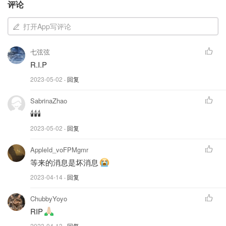
Nevis）失踪。英国警方呼吁任何可能见过他的人立刻与警
评论
方取得联系。
打开App写评论
任何有信息的人都请拨打101报警，并引用该事件编号
2343。（
详情链接
）
七弦弦
R.I.P
2023-05-02
· 回复
SabrinaZhao
🕯️🕯️🕯️
2023-05-02
· 回复
AppleId_voFPMgmr
等来的消息是坏消息
2023-04-14
· 回复
图片来自scotland.police.uk，版权属于原作者
ChubbyYoyo
据悉，Zekun Zhang最后一次出现是在应该时间4月11日下
RIP
午13时左右，当时他位于Carn Mor Dearg 山顶附近，之后
2023-04-13
· 回复