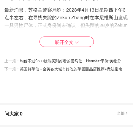
最新消息，苏格兰警察局称：2023年4月13日星期四下午3
点半左右，在寻找失踪的Zekun Zhang时在本尼维斯山发现
一具男性尸体，正式身份尚未确认，但失踪的26岁的Zekun
Zhang的家人已经获悉。目前没有明显的可疑情况，报告将
被发送给检察官。（
信息页
）
展开全文
上一篇：
均价不过£500就能买到好看的爱马仕！Hermès“平价”美物分享～
下一篇：
英国鲜芋仙 - 全英各大城市好吃的芋圆甜品店推荐+做法指南
图片来自scotland.police.uk，版权属于原作者
问大家
0
全部
来自伦敦的26岁中国留学生Zekun Zhang自本周二（4月11
日）起，在有英国最高峰之称的苏格兰本尼维斯山（Ben