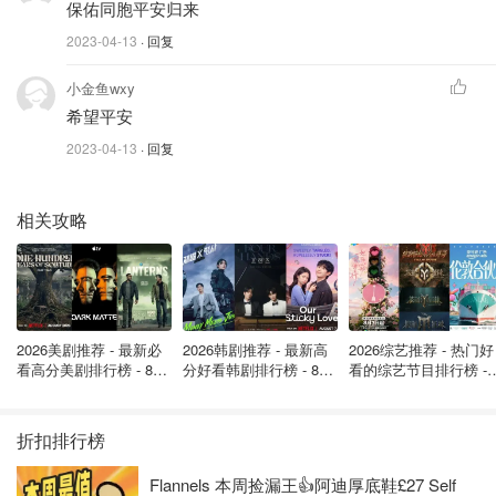
保佑同胞平安归来
黑色裤子、黑灰色的靴子，背着一个黑色的背包。
2023-04-13
· 回复
小金鱼wxy
希望平安
2023-04-13
· 回复
相关攻略
2026美剧推荐 - 最新必
2026韩剧推荐 - 最新高
2026综艺推荐 - 热门好
看高分美剧排行榜 - 8月
分好看韩剧排行榜 - 8月
看的综艺节目排行榜 - 
最新: 《​​足球教练 》第
最新：丁海寅《我的荒
月最新:《​​伦敦合伙人
四季回归！
糖恋爱 》上线❣️
回归啦
折扣排行榜
Flannels 本周捡漏王👍阿迪厚底鞋£27 Self