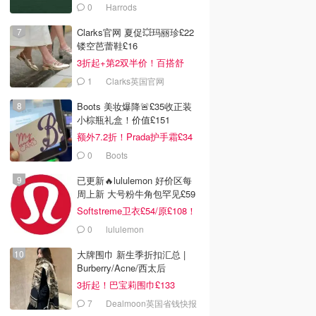
0
Harrods
Clarks官网 夏促💥玛丽珍£22
镂空芭蕾鞋£16
3折起+第2双半价！百搭舒
服！
1
Clarks英国官网
Boots 美妆爆降🚨£35收正装
小棕瓶礼盒！价值£151
额外7.2折！Prada护手霜£34
0
Boots
已更新🔥lululemon 好价区每
周上新 大号粉牛角包罕见£59
Softstreme卫衣£54/原£108！
0
lululemon
大牌围巾 新生季折扣汇总 |
Burberry/Acne/西太后
3折起！巴宝莉围巾£133
7
Dealmoon英国省钱快报