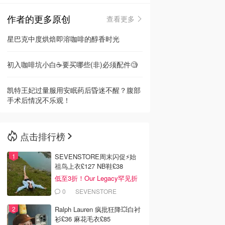
作者的更多原创
查看更多
🇳🇿
新西兰
星巴克中度烘焙即溶咖啡的醇香时光
初入咖啡坑小白☕要买哪些(非)必须配件🧐
凯特王妃过量服用安眠药后昏迷不醒？腹部
手术后情况不乐观！
点击排行榜
SEVENSTORE周末闪促⚡️始
祖鸟上衣£127 NB鞋£38
低至3折！Our Legacy罕见折
0
SEVENSTORE
Ralph Lauren 疯批狂降💥白衬
衫£36 麻花毛衣£85