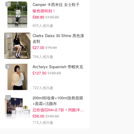
Camper 卡西米拉 女士鞋子
银色很特别！
£68.85
£135.00
805人感兴趣
Clarks Daiss 30 Shine 黑色漆
皮鞋
£27.00
£75.00
766人感兴趣
Arc'teryx Squamish 带帽夹克
£127.50
£180.00
722人感兴趣
200ml卸妆膏+100ml急救面膜
+面霜+洁颜布
总价值£204=2.7折！闭眼冲这套！
£56.00
£140.00
715人感兴趣