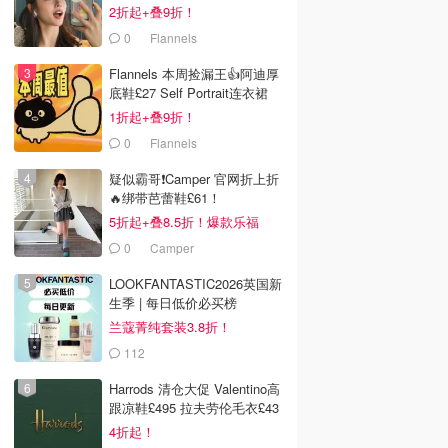
2折起+叠9折！
0
Flannels
Flannels 本周捡漏王👍阿迪厚
底鞋£27 Self Portrait连衣裙
£63
1折起+叠9折！
0
Flannels
疑似霸哥❗️Camper 官网折上折
🔥绑带芭蕾鞋£61！
5折起+叠8.5折！爆款乐福
£68！
0
Camper
LOOKFANTASTIC2026英国新
生季 | 每日低价必买榜
兰蔻菁纯套装3.8折！
112
LOOKFANTASTIC.COM
Harrods 清仓大促 Valentino高
跟凉鞋£495 拉夫劳伦毛衣£43
4折起！