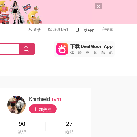
联系我们
英国
登录
下载App
🇺🇸
美国
下载 DealMoon App
体验更多精彩
🇨🇳
中国
🇨🇦
加拿大
🇬🇧
英国
🇩🇪
德国
Krimhield
11
🇫🇷
加关注
法国
🇮🇹
90
27
意大利
笔记
粉丝
🇦🇺
澳洲