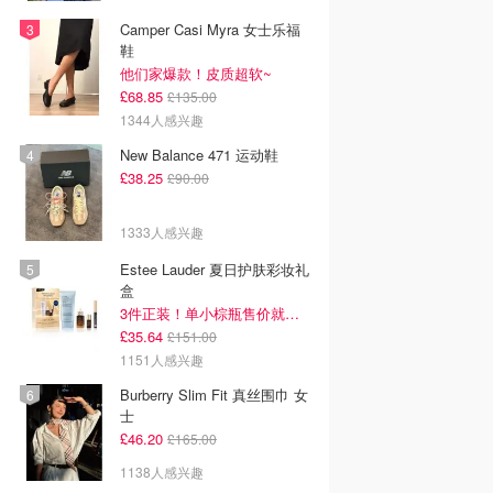
Camper Casi Myra 女士乐福
鞋
他们家爆款！皮质超软~
£68.85
£135.00
1344人感兴趣
New Balance 471 运动鞋
£38.25
£90.00
1333人感兴趣
Estee Lauder 夏日护肤彩妆礼
盒
3件正装！单小棕瓶售价就要£65！
£35.64
£151.00
1151人感兴趣
Burberry Slim Fit 真丝围巾 女
士
£46.20
£165.00
1138人感兴趣