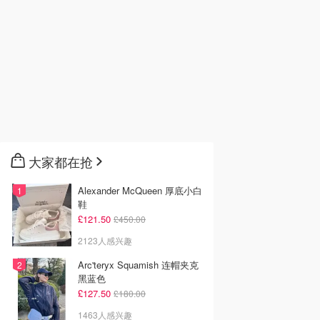
大家都在抢
Alexander McQueen 厚底小白
鞋
£121.50
£450.00
2123人感兴趣
Arc'teryx Squamish 连帽夹克
黑蓝色
£127.50
£180.00
1463人感兴趣