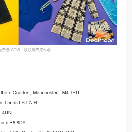
自于@ COW，版权属于原作者
orthern Quarter，Manchester，M4 1PD
n, Leeds LS1 7JH
L1 4DN
gham B5 6DY