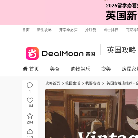
首页
新生攻略
开学季必买
抢好货
点击排行
商家导
英国攻略
首页
美食
购物娱乐
变美
房屋家
攻略首页
校园生活
我要省钱
英国古着店推荐 - 全
1
104
294
113