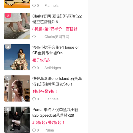
0
Flannels
Clarks官网 夏促💥玛丽珍£22
镂空芭蕾鞋£16
3折起+第2双半价！百搭舒
服！
1
Clarks英国官网
漂亮小裙子合集👗House of
CB鱼骨吊带裙£69
裙子3折起
0
Selfridges
快登岛⛱️Stone Island 石头岛
清仓💥袖标黑卫衣£46！
1折起+叠9折！
0
Flannels
Puma 季终大促💥黑武士鞋
£20 Speedcat芭蕾鞋£28
2.5折起+叠7折起！
0
Puma