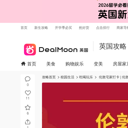
首页
新生攻略
开学季必买
抢好货
点击排行
商家导
英国攻略
首页
美食
购物娱乐
变美
房屋家
攻略首页
校园生活
吃喝玩乐
伦敦宅家打卡 | 
0
11
6
1