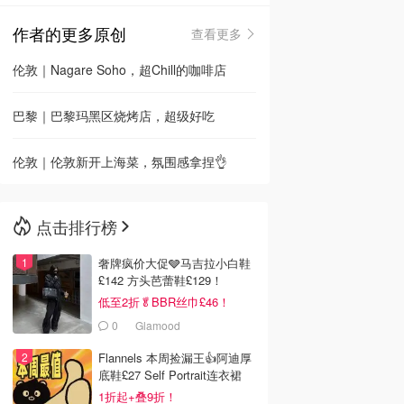
作者的更多原创
查看更多
🇳🇿
新西兰
伦敦｜Nagare Soho，超Chill的咖啡店
巴黎｜巴黎玛黑区烧烤店，超级好吃
伦敦｜伦敦新开上海菜，氛围感拿捏👌
点击排行榜
奢牌疯价大促🩶马吉拉小白鞋
£142 方头芭蕾鞋£129！
低至2折🥬BBR丝巾£46！
0
Glamood
Flannels 本周捡漏王👍阿迪厚
底鞋£27 Self Portrait连衣裙
£63
1折起+叠9折！