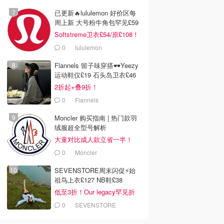
已更新🔥lululemon 好价区每
周上新 大号粉牛角包罕见£59
Softstreme卫衣£54/原£108！
0
lululemon
Flannels 留子味穿搭🕶️Yeezy
运动鞋仅£19 石头岛卫衣£46
2折起+叠9折！
0
Flannels
Moncler 购买指南 | 热门款羽
绒服超全型号解析
大童对比成人款立省一半！
0
Moncler
SEVENSTORE周末闪促⚡️始
祖鸟上衣£127 NB鞋£38
低至3折！Our legacy罕见折
0
SEVENSTORE