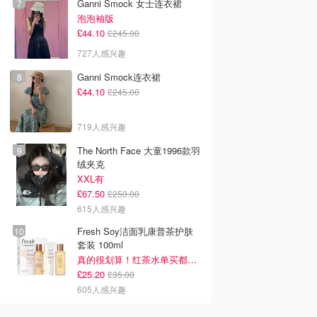
Ganni Smock 女士连衣裙
泡泡袖版
£44.10
£245.00
727人感兴趣
Ganni Smock连衣裙
£44.10
£245.00
719人感兴趣
The North Face 大童1996款羽
绒夹克
XXL有
£67.50
£250.00
615人感兴趣
Fresh Soy洁面乳康普茶护肤
套装 100ml
真的很划算！红茶水单买都要£35！
£25.20
£35.00
605人感兴趣