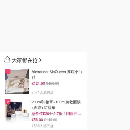
大家都在抢
Alexander McQueen 厚底小白
鞋
£121.50
£450.00
2071人感兴趣
200ml卸妆膏+100ml急救面膜
+面霜+洁颜布
总价值£204=2.7折！闭眼冲这套！
£56.00
£140.00
1588人感兴趣