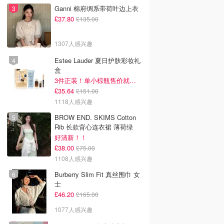
Ganni 棉府绸系带荷叶边上衣
£37.80
£135.00
1307人感兴趣
Estee Lauder 夏日护肤彩妆礼
盒
3件正装！单小棕瓶售价就要£65！
£35.64
£151.00
1118人感兴趣
BROW END. SKIMS Cotton
Rib 长款背心连衣裙 薄荷绿
好清新！！
£38.00
£75.00
1108人感兴趣
Burberry Slim Fit 真丝围巾 女
士
£46.20
£165.00
1077人感兴趣