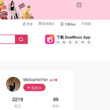
联系我们
英国
登录
下载App
🇺🇸
美国
下载 DealMoon App
体验更多精彩
🇨🇳
中国
🇨🇦
加拿大
🇬🇧
英国
🇩🇪
德国
MsSophieYan
18
🇫🇷
加关注
法国
🇮🇹
2219
99
意大利
笔记
粉丝
🇦🇺
澳洲