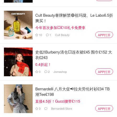
Cult Beauty奢牌解禁🔴祖玛珑、Le Labo6.5折
爽买！
今年首次参加💥£10礼卡免费拿
10
1
Cult Beauty
APP打开
史低‼️Burberry清仓💥连衣裙£45 围巾£152 大
衣£243
0.4折起！
0
2
Jomashop
APP打开
Bernardelli 八月大促📢拉夫劳伦衬衫£34 TB
潮Tee£198
直接4.5折！Gucci腰带£115
3
Bernardelli Store
APP打开