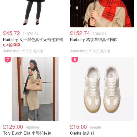
4.SundsbySäteri 国家森林和历史农舍
5.Klädesholmen 小岛，古老渔村,断崖日落
6.Tjörn雪恩大桥 Tjörnbron
1.Pilane 雕塑公园
£45.72
£152.74
£1070.24
£380.01
Burberry 女士黑色真丝无袖连衣裙
Burberry 格纹羊绒真丝围巾
0.4折啊啊
Jomashop
691人感兴趣
Jomashop
634人感兴趣
7
8
£125.00
£15.00
£250.00
£55.00
Tory Burch Ella 小号托特包
Clarks 德训鞋