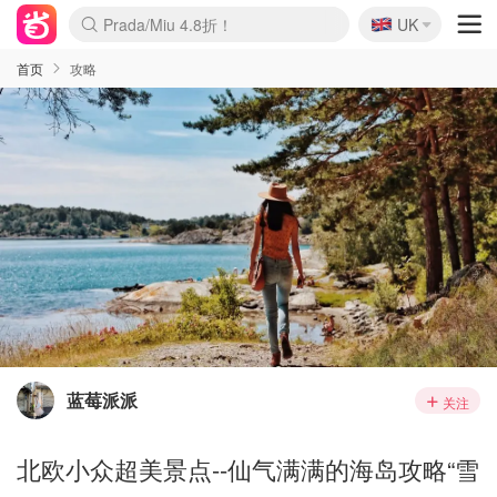
🇬🇧
Prada/Miu 4.8折！
UK
麦卢卡蜂蜜夏促！个位数！
啥？必胜客披萨5折！
首页
攻略
蓝莓派派
关注
北欧小众超美景点--仙气满满的海岛攻略“雪