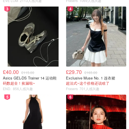
EVE LOM
2113人感兴趣
Frasers
1069人感兴趣
3
4
Tjörn雪恩岛，是许多瑞典人最爱的旅游胜地。逢周末，尤
其暑假，瑞典人都驱车前往这座让人来一次惊艳一次的海
岛。而这个“神秘”的海岛在网上根本搜不到中文资料，所以
£40.00
£29.70
£115.00
£165.00
我来总结分享给大家啦。
Asics GEL-DS Trainer 14 运动鞋
Exclusive Muse No. 1 连衣裙
码数超全！捡漏啦~
超法式~这个价格还说啥了
（同样微博也分享了，新浪微博 @spaceship与蓝莓派）
END.
856人感兴趣
Frasers
701人感兴趣
打卡--超美的雪恩岛6个景点
5
6
1. Pilane 雕塑公园
2.北欧水彩博物馆
3.Sibräcka Prästgård 草莓园