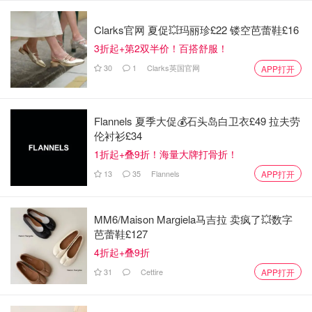
Clarks官网 夏促💥玛丽珍£22 镂空芭蕾鞋£16
3折起+第2双半价！百搭舒服！
30
1
Clarks英国官网
APP打开
Flannels 夏季大促💰石头岛白卫衣£49 拉夫劳
伦衬衫£34
1折起+叠9折！海量大牌打骨折！
13
35
Flannels
APP打开
MM6/Maison Margiela马吉拉 卖疯了💥数字
芭蕾鞋£127
4折起+叠9折
31
Cettire
APP打开