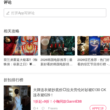
评论
打开App写评论
今天想和大家分享，是只有瑞典人才知道的小众中的小众海
岛——雪恩岛Tjörn。
相关攻略
距离瑞典第二大城市哥德堡仅仅1小时的车程，不用坐船不
用各种周转转车，距离哥德堡机场也就70公里的路程。
荷兰弟重返大银幕‼️《蜘
2026韩国电影推荐 | 最
2026综艺推荐 - 热门好
蛛侠：崭新之日》🕷️北
新好看的韩国电影排行
看的综艺节目排行榜 - 
美热映中❣️阵容豪华✨🤩
榜，必看盘点！8月最
月最新:《​​披荆斩棘
新！(持续更新）
2026》回归啦
折扣排行榜
大牌连衣裙抄底价💥拉夫劳伦衬衫裙£130 CK
连衣裙£29！
1折起+9折！小鞠同款Ganni£88
4
Frasers
APP打开