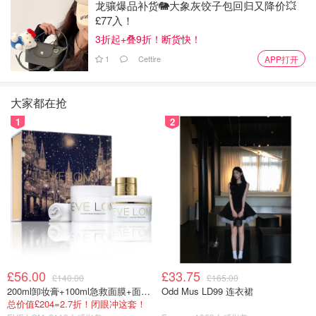
龙骧爆品补货🐘大象灰饺子包回归又降价💥
£77入！
3折起+叠9折！断货快！
1
Cettire
APP打开
大家都在抢
1
2
£56.00
£33.75
£140.00
£165.00
200ml卸妆膏+100ml急救面膜+面霜+洁颜布
Odd Mus LD99 连衣裙
总价值£204=2.7折！闭眼冲这套！