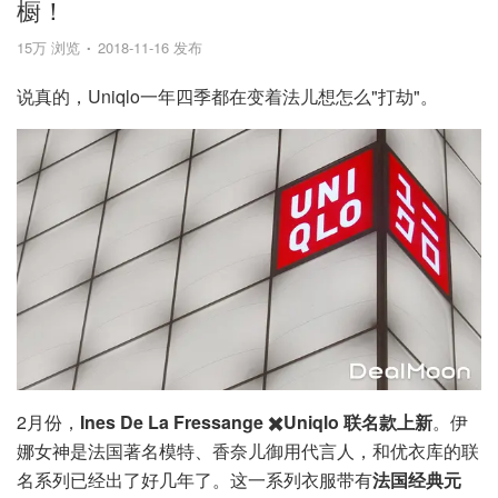
橱！
15万 浏览
2018-11-16 发布
说真的，Uniqlo一年四季都在变着法儿想怎么"打劫"。
2月份，
Ines De La Fressange ✖️Uniqlo 联名款上新
。伊
娜女神是法国著名模特、香奈儿御用代言人，和优衣库的联
名系列已经出了好几年了。这一系列衣服带有
法国经典元