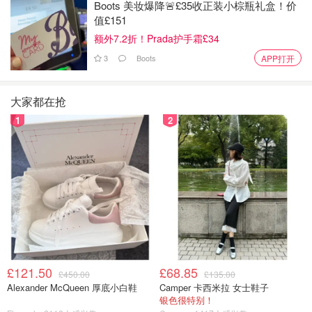
Boots 美妆爆降🚨£35收正装小棕瓶礼盒！价
值£151
额外7.2折！Prada护手霜£34
3
Boots
APP打开
大家都在抢
易洋千玺宝贝也是U系列的粉丝，更是实力演绎U系列秋款
1
2
风衣，韩版心动的信号里的男嘉宾可以退下了，我们宝贝才
是真“心动的信号”?
£121.50
£68.85
£450.00
£135.00
Alexander McQueen 厚底小白鞋
Camper 卡西米拉 女士鞋子
银色很特别！