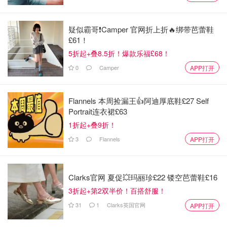
左：Ines 右：Karl
疑似霸哥❗️Camper 官网折上折🔥绑带芭蕾鞋
£61！
3月份，
U系列
再次席卷全球，这个由爱马仕前创意总监、
5折起+叠8.5折！爆款乐福£68！
优衣库巴黎研发中心现艺术总监Christophe Lemaire带队的
项目，每一次上新都会引起全球粉丝的“嚎叫”。
以平易近人
0
Camper
APP打开
的价格买到爱马仕的剪裁和设计
，这就是U系列的魅力。
Flannels 本周捡漏王👍阿迪厚底鞋£27 Self
Portrait连衣裙£63
1折起+叠9折！
3
Flannels
APP打开
Clarks官网 夏促💥玛丽珍£22 镂空芭蕾鞋£16
3折起+第2双半价！百搭舒服！
31
1
Clarks英国官网
APP打开