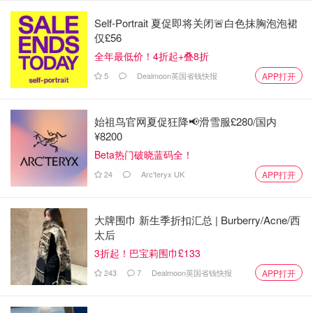
Self-Portrait 夏促即将关闭🚨白色抹胸泡泡裙
仅£56
Christophe Lemaire
全年最低价！4折起+叠8折
5
Dealmoon英国省钱快报
APP打开
始祖鸟官网夏促狂降📢滑雪服£280/国内
¥8200
Beta热门破晓蓝码全！
24
Arc'teryx UK
APP打开
大牌围巾 新生季折扣汇总 | Burberry/Acne/西
太后
3折起！巴宝莉围巾£133
243
7
Dealmoon英国省钱快报
APP打开