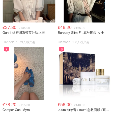
£37.80
£46.20
£135.00
£165.00
Ganni 棉府绸系带荷叶边上衣
Burberry Slim Fit 真丝围巾 女士
4月份，Uniqlo和全球爆款的Loewe Puzzle设计师Jonathan
Flannels
1079人感兴趣
Glamood
938人感兴趣
Anderson合作，推出了设计师同名品牌
JW Anderson
7
8
✖️Uniqlo的
合作，通过新颖大胆的图像化设计，展示了一组
既古典又摩登的英伦风优衣库。
£78.20
£56.00
£115.00
£140.00
Camper Casi Myra
200ml卸妆膏+100ml急救面膜+面霜+洁颜布