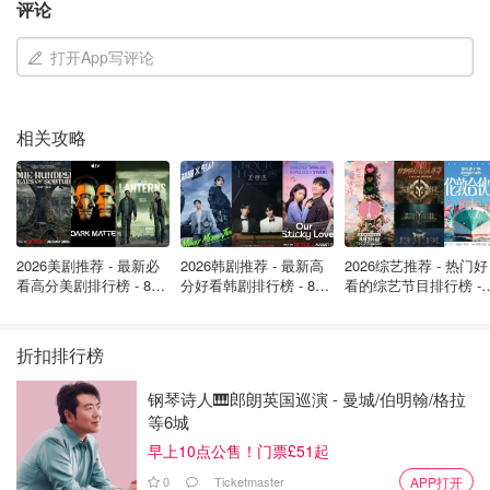
评论
打开App写评论
想当年伊娜女神作为香奈儿的御用模特，连刚上任的卡尔老
相关攻略
佛爷也将她奉为缪斯。
2026美剧推荐 - 最新必
2026韩剧推荐 - 最新高
2026综艺推荐 - 热门好
看高分美剧排行榜 - 8月
分好看韩剧排行榜 - 8月
看的综艺节目排行榜 - 
最新: 《​​足球教练 》第
最新：丁海寅《我的荒
月最新:《​​伦敦合伙人
四季回归！
糖恋爱 》上线❣️
回归啦
折扣排行榜
钢琴诗人🎹郎朗英国巡演 - 曼城/伯明翰/格拉
等6城
早上10点公售！门票£51起
0
Ticketmaster
APP打开