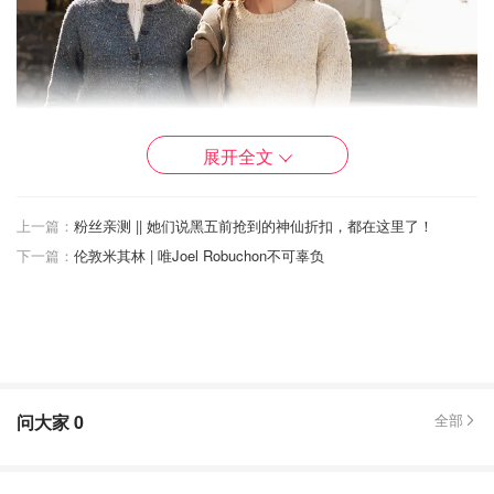
展开全文
上一篇：
粉丝亲测 || 她们说黑五前抢到的神仙折扣，都在这里了！
下一篇：
伦敦米其林 | 唯Joel Robuchon不可辜负
连睡衣款都那么好看，慵懒，俏皮。
问大家
0
全部