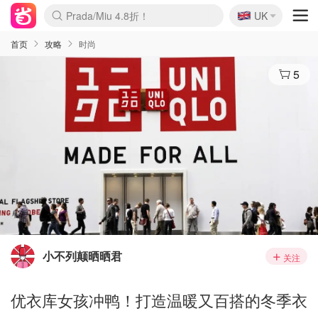
🇬🇧
Prada/Miu 4.8折！
UK
麦卢卡蜂蜜夏促！个位数！
啥？必胜客披萨5折！
首页
攻略
时尚
5
小不列颠晒晒君
关注
优衣库女孩冲鸭！打造温暖又百搭的冬季衣