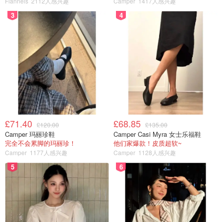
Flannels
2112人感兴趣
Camper
1417人感兴趣
3
4
£71.40
£68.85
£120.00
£135.00
Camper 玛丽珍鞋
Camper Casi Myra 女士乐福鞋
完全不会累脚的玛丽珍！
他们家爆款！皮质超软~
Camper
1177人感兴趣
Camper
1128人感兴趣
5
6