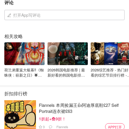
评论
肤质状况&诉求：秋冬混干，夏季混油。保湿是基础，可以
打开App写评论
平滑干纹细纹，如果紧致肌肤并且可以提升面部轮廓我会感
激涕零。
相关攻略
选择La Prairie的理由：全球十大经典面霜之一，口碑爆
表，怎么都要试试，用过之后发现这头衔不是白来的。
荷兰弟重返大银幕‼️《蜘
2026韩国电影推荐 | 最
2026综艺推荐 - 热门好
蛛侠：崭新之日》🕷️北
新好看的韩国电影排行
看的综艺节目排行榜 - 
美热映中❣️阵容豪华✨🤩
榜，必看盘点！8月最
月最新:《​​披荆斩棘
新！(持续更新）
2026》回归啦
折扣排行榜
Flannels 本周捡漏王👍阿迪厚底鞋£27 Self
Portrait连衣裙£63
1折起+叠9折！
主打提升紧致肌肤，增加肌肤弹性。市面上号称紧致功效的
3
Flannels
产品不少，但真正能做到的寥寥无几。La Prairie能做到让
APP打开