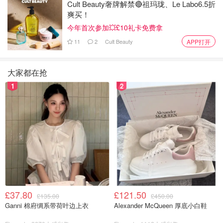
Cult Beauty奢牌解禁🔴祖玛珑、Le Labo6.5折
添加额外不必要的香料，非常的喜欢这个味道。
爽买！
今年首次参加💥£10礼卡免费拿
11
2
Cult Beauty
APP打开
大家都在抢
1
2
上脸的第一感觉——滋润！太润了，虽然Creamy但是并不
会感觉厚重或者油腻，擦开后水当当的，瞬间皮肤喝了好多
£37.80
£121.50
水。
£135.00
£450.00
Ganni 棉府绸系带荷叶边上衣
Alexander McQueen 厚底小白鞋
更惊艳的是第二天早上洗过脸之后，在什么都没有擦的情况