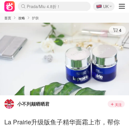
🇬🇧
Prada/Miu 4.8折！
UK
麦卢卡蜂蜜夏促！个位数！
啥？必胜客披萨5折！
首页
攻略
护肤
4
小不列颠晒晒君
关注
La Prairie升级版鱼子精华面霜上市，帮你