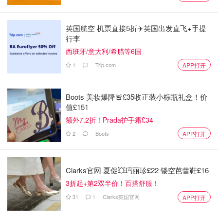
你你比同龄人看着年轻，用了之后发现别的都是浮云，听我
细细给你们道来。
英国航空 机票直接5折✈️英国出发直飞+手提
行李
西班牙/意大利/希腊等6国
1
Trip.com
APP打开
Boots 美妆爆降🚨£35收正装小棕瓶礼盒！价
值£151
额外7.2折！Prada护手霜£34
2
Boots
APP打开
我的开箱：
Clarks官网 夏促💥玛丽珍£22 镂空芭蕾鞋£16
超精致礼盒
3折起+第2双半价！百搭舒服！
说明书一份
31
1
Clarks英国官网
APP打开
面霜沾取棒一个