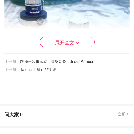
展开全文
上一篇：
跟我一起来运动 | 健身装备 | Under Armour
下一篇：
Tatcha 明星产品测评
基础保湿已经不能满足25+的我，抵抗重力留住20几岁才是
我们轻熟肌/熟龄肌所追求的。脸上开始显现细纹干纹法令
纹的我狠下心尝试
La Prairie鱼子精华琼贵丰盈面霜和轻盈
乳霜。
问大家
0
全部