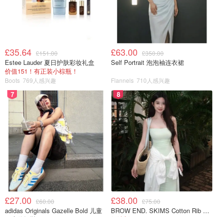
说明一下，两款面霜成分是没有区别的，只是质地上有不
同，Luxe Cream Sheer版本（轻盈乳霜）比较轻薄，Luxe
£35.64
£63.00
£151.00
£350.00
Cream（丰盈面霜）厚一些。所以没有什么好坏之分，主要
Estee Lauder 夏日护肤彩妆礼盒
Self Portrait 泡泡袖连衣裙
价值151！有正装小棕瓶！
看个人选择哦！
Boots
769人感兴趣
Flannels
710人感兴趣
Sheer Cream 关键词：油皮、混油皮、中性肌肤
7
8
夏季混油的时候，我会使用Luxe Cream Sheer. 到了冬天，
天气寒冷，皮肤也变得比较干，会使用Luxe Cream.
£27.00
£38.00
£60.00
£75.00
adidas Originals Gazelle Bold 儿童
BROW END. SKIMS Cotton Rib 长款背心连衣裙 薄荷绿