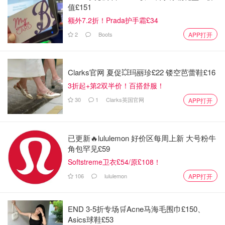
值£151
额外7.2折！Prada护手霜£34
2
Boots
APP打开
Clarks官网 夏促💥玛丽珍£22 镂空芭蕾鞋£16
3折起+第2双半价！百搭舒服！
30
1
Clarks英国官网
APP打开
已更新🔥lululemon 好价区每周上新 大号粉牛
角包罕见£59
Softstreme卫衣£54/原£108！
106
lululemon
APP打开
END 3-5折专场🛒Acne马海毛围巾£150、
Asics球鞋£53