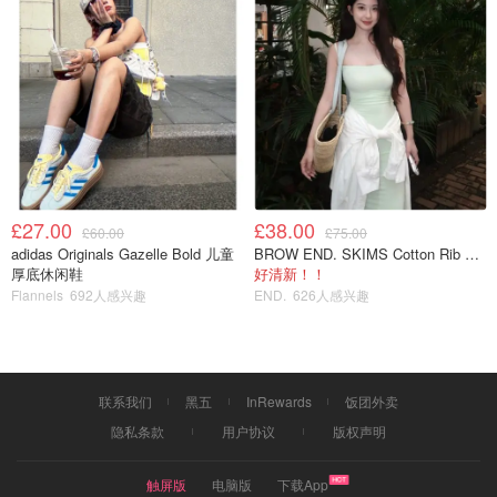
£27.00
£38.00
£60.00
£75.00
adidas Originals Gazelle Bold 儿童
BROW END. SKIMS Cotton Rib 长款背心连衣裙 薄荷绿
厚底休闲鞋
好清新！！
Flannels
692人感兴趣
END.
626人感兴趣
联系我们
黑五
InRewards
饭团外卖
隐私条款
用户协议
版权声明
触屏版
电脑版
下载App