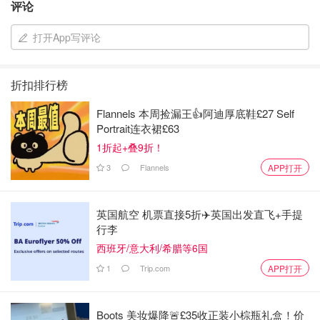
评论
打开App写评论
折扣排行榜
Flannels 本周捡漏王👍阿迪厚底鞋£27 Self
Portrait连衣裙£63
1折起+叠9折！
3
Flannels
APP打开
英国航空 机票直接5折✈️英国出发直飞+手提
行李
西班牙/意大利/希腊等6国
1
Trip.com
APP打开
Boots 美妆爆降🚨£35收正装小棕瓶礼盒！价