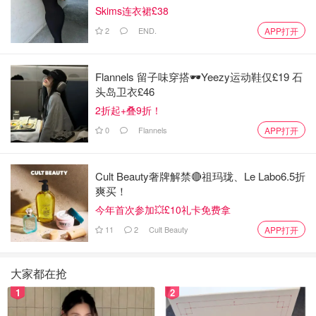
Skims连衣裙£38
《神秘的公寓》讲的是一个失去父母的小女孩诺拉的故事。
她被亲戚收养，虽然在物质和生活上得到了照顾，但心里始
2
END.
APP打开
终有一种“寄人篱下”的孤独感。就在这样的境况里，一间神
秘的公寓、一系列无法解释的声音和暗示，把她一步步引向
Flannels 留子味穿搭🕶️Yeezy运动鞋仅£19 石
了有关父母和自己身世的秘密。随着真相的揭开，故事走向
头岛卫衣£46
了一个既让人心酸，又让人深深感动的结尾。
2折起+叠9折！
0
Flannels
APP打开
Cult Beauty奢牌解禁🔴祖玛珑、Le Labo6.5折
爽买！
今年首次参加💥£10礼卡免费拿
11
2
Cult Beauty
APP打开
大家都在抢
1
2