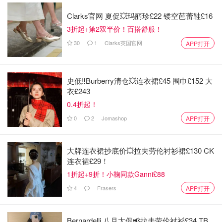
Clarks官网 夏促💥玛丽珍£22 镂空芭蕾鞋£16
3折起+第2双半价！百搭舒服！
30
1
Clarks英国官网
APP打开
史低‼️Burberry清仓💥连衣裙£45 围巾£152 大
衣£243
0.4折起！
0
2
Jomashop
APP打开
大牌连衣裙抄底价💥拉夫劳伦衬衫裙£130 CK
连衣裙£29！
1折起+9折！小鞠同款Ganni£88
4
Frasers
APP打开
Bernardelli 八月大促📢拉夫劳伦衬衫£34 TB