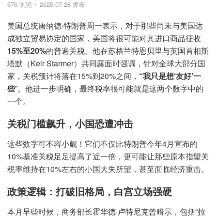
676 浏览
2025-07-28 发布
美国总统唐纳德·特朗普周一表示，对于那些尚未与美国达
成独立贸易协定的国家，美国将很可能对其进口商品征收
15%至20%
的普遍关税。他在苏格兰特恩贝里与英国首相斯
塔默（Keir Starmer）共同露面时强调，针对全球大部分国
家，关税预计将落在15%到20%之间，
“我只是想‘友好’一
些
”。他进一步明确，最终税率很可能就是这两个数字中的
一个。
关税门槛飙升，小国恐遭冲击
这些数字可不容小觑！它们不仅比特朗普今年4月宣布的
10%基准关税足足提高了近一倍，更可能让那些原本指望关
税率维持在10%左右的小国大失所望，甚至面临经济重击。
政策逻辑：打破旧格局，白宫立场强硬
本月早些时候，商务部长霍华德·卢特尼克曾暗示，包括“拉