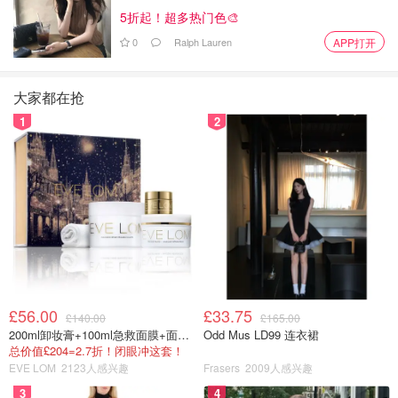
5折起！超多热门色🎨
0
Ralph Lauren
APP打开
大家都在抢
1
2
£56.00
£33.75
£140.00
£165.00
200ml卸妆膏+100ml急救面膜+面霜+洁颜布
Odd Mus LD99 连衣裙
总价值£204=2.7折！闭眼冲这套！
EVE LOM
2123人感兴趣
Frasers
2009人感兴趣
3
4