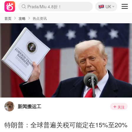
🇬🇧
Prada/Miu 4.8折！
UK
麦卢卡蜂蜜夏促！个位数！
啥？必胜客披萨5折！
首页
攻略
热点资讯
新闻搬运工
关注
特朗普：全球普遍关税可能定在15%至20%