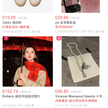
£15.00
£29.86
£55.00
£54.00
Clarks 德训鞋
ysl 皮革眼影盘
幻视某吉拉~贼舒服
色号500/600
Clarks英国官网
977人感兴趣
LOOKFANTASTIC.COM
960人感兴趣
7
8
£152.74
£96.80
£380.01
£220.00
Burberry 格纹羊绒真丝围巾
Vivienne Westwood Celestia 小号吊坠项链
26春夏款 锁头带珍珠水滴项链
Jomashop
922人感兴趣
LN-CC UK
820人感兴趣