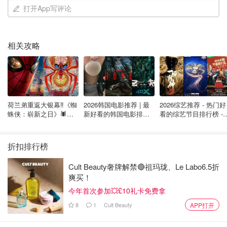
打开App写评论
相关攻略
荷兰弟重返大银幕‼️《蜘
2026韩国电影推荐 | 最
2026综艺推荐 - 热门好
蛛侠：崭新之日》🕷️北
新好看的韩国电影排行
看的综艺节目排行榜 - 
美热映中❣️阵容豪华✨🤩
榜，必看盘点！8月最
月最新:《​​披荆斩棘
新！(持续更新）
2026》回归啦
折扣排行榜
Cult Beauty奢牌解禁🔴祖玛珑、Le Labo6.5折
爽买！
今年首次参加💥£10礼卡免费拿
8
1
Cult Beauty
APP打开