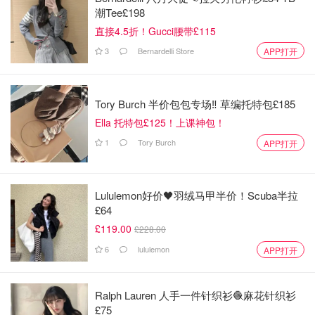
潮Tee£198
直接4.5折！Gucci腰带£115
3
Bernardelli Store
APP打开
Tory Burch 半价包包专场‼️ 草编托特包£185
Ella 托特包£125！上课神包！
1
Tory Burch
APP打开
Lululemon好价🖤羽绒马甲半价！Scuba半拉
£64
£119.00
£228.00
6
lululemon
APP打开
Ralph Lauren 人手一件针织衫🧶麻花针织衫
£75