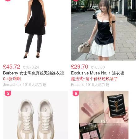
£45.72
£29.70
£1070.24
£165.00
Burberry 女士黑色真丝无袖连衣裙
Exclusive Muse No. 1 连衣裙
0.4折啊啊
超法式~这个价格还说啥了
Jomashop
1019人感兴趣
Frasers
1015人感兴趣
5
6