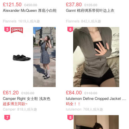
£121.50
£37.80
£450.00
£135.00
Alexander McQueen 厚底小白鞋
Ganni 棉府绸系带荷叶边上衣
Flannels
1619人感兴趣
Flannels
842人感兴趣
5
6
£61.20
£84.00
£120.00
£118.00
Camper Right 女士鞋 浅灰色
lululemon Define Cropped Jacket Nulu 短款夹克
超多博主同款~
码全！！
Camper
818人感兴趣
lululemon
768人感兴趣
7
8