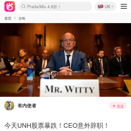
🇬🇧
Prada/Miu 4.8折！
UK
麦卢卡蜂蜜夏促！个位数！
啥？必胜客披萨5折！
首页
攻略
有内使者
关注
今天UNH股票暴跌！CEO意外辞职！