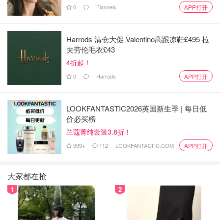
0
Flannels
APP打开
Harrods 清仓大促 Valentino高跟凉鞋£495 拉
夫劳伦毛衣£43
4折起！
0
Harrods
APP打开
LOOKFANTASTIC2026英国新生季 | 每日低
价必买榜
兰蔻菁纯套装3.8折！
999+
112
LOOKFANTASTIC.COM
APP打开
大家都在抢
1
2