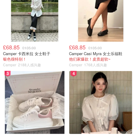
£68.85
£68.85
£135.00
£135.00
Camper 卡西米拉 女士鞋子
Camper Casi Myra 女士乐福鞋
银色很特别！
他们家爆款！皮质超软~
Camper
2188人感兴趣
Camper
1768人感兴趣
3
4