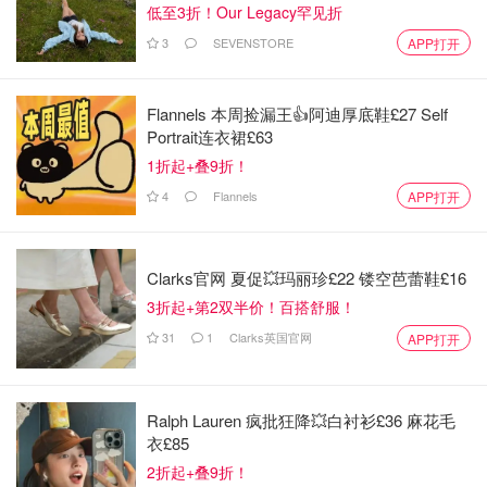
低至3折！Our Legacy罕见折
3
SEVENSTORE
APP打开
Flannels 本周捡漏王👍阿迪厚底鞋£27 Self
Portrait连衣裙£63
1折起+叠9折！
4
Flannels
APP打开
Clarks官网 夏促💥玛丽珍£22 镂空芭蕾鞋£16
3折起+第2双半价！百搭舒服！
31
1
Clarks英国官网
APP打开
Ralph Lauren 疯批狂降💥白衬衫£36 麻花毛
衣£85
2折起+叠9折！