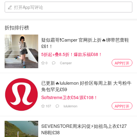
打开App写评论
折扣排行榜
疑似霸哥❗️Camper 官网折上折🔥绑带芭蕾鞋
£61！
5折起+叠8.5折！爆款乐福£68！
0
Camper
APP打开
已更新🔥lululemon 好价区每周上新 大号粉牛
角包罕见£59
Softstreme卫衣£54/原£108！
107
lululemon
APP打开
SEVENSTORE周末闪促⚡️始祖鸟上衣£127
NB鞋£38