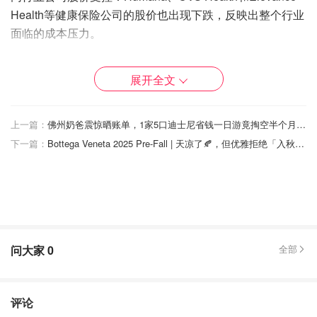
Health等健康保险公司的股价也出现下跌，反映出整个行业
面临的成本压力。
🔍 投资者关注点
展开全文
法律诉讼：由于公司未能及时披露高管变动和财务前景恶化
的情况，投资者已对联合健康提起集体诉讼。
上一篇：
佛州奶爸震惊晒账单，1家5口迪士尼省钱一日游竟掏空半个月房贷
未来展望：公司预计将在2026年恢复增长，但在此之前，
下一篇：
Bottega Veneta 2025 Pre-Fall | 天凉了🍂，但优雅拒绝「入秋躺平」
医疗成本上升和领导层变动可能继续对业绩构成压力。
问大家
0
全部
评论