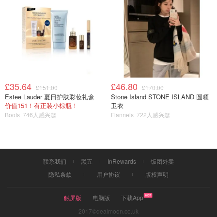
£35.64
£46.80
£151.00
£170.00
Estee Lauder 夏日护肤彩妆礼盒
Stone Island STONE ISLAND 圆领
价值151！有正装小棕瓶！
卫衣
Boots
746人感兴趣
Flannels
722人感兴趣
联系我们
黑五
InRewards
饭团外卖
隐私条款
用户协议
版权声明
触屏版
电脑版
下载App
2017©dealmoon.co.uk