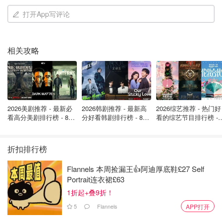
打开App写评论
相关攻略
2026美剧推荐 - 最新必
2026韩剧推荐 - 最新高
2026综艺推荐 - 热门好
看高分美剧排行榜 - 8月
分好看韩剧排行榜 - 8月
看的综艺节目排行榜 - 
最新: 《​​足球教练 》第
最新：丁海寅《我的荒
月最新:《​​伦敦合伙人
四季回归！
糖恋爱 》上线❣️
回归啦
折扣排行榜
Flannels 本周捡漏王👍阿迪厚底鞋£27 Self
Portrait连衣裙£63
1折起+叠9折！
5
Flannels
APP打开