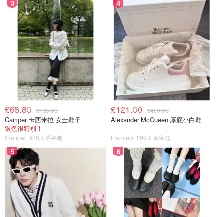
3
4
£68.85
£121.50
£135.00
£450.00
Camper 卡西米拉 女士鞋子
Alexander McQueen 厚底小白鞋
银色很特别！
Camper
626人感兴趣
Flannels
599人感兴趣
5
6