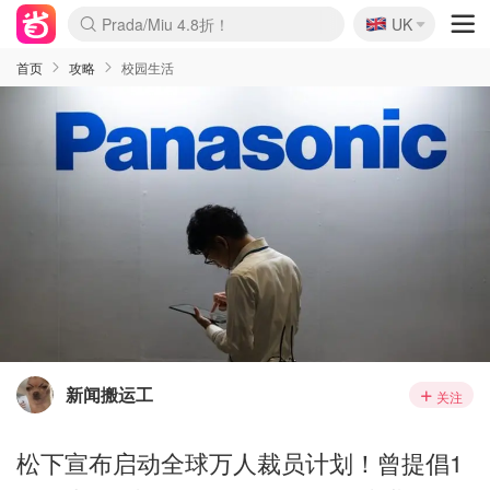
🇬🇧
Prada/Miu 4.8折！
UK
麦卢卡蜂蜜夏促！个位数！
啥？必胜客披萨5折！
首页
攻略
校园生活
新闻搬运工
关注
松下宣布启动全球万人裁员计划！曾提倡1