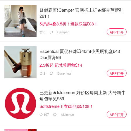
疑似霸哥❗️Camper 官网折上折🔥绑带芭蕾鞋
£61！
5折起+叠8.5折！爆款乐福£68！
0
Camper
APP打开
Escentual 夏促狂炸💥40ml小黑瓶礼盒£43
Dior唇膏£6
2.5折起 纪梵希唇釉£14
2
Escentual
APP打开
已更新🔥lululemon 好价区每周上新 大号粉牛
角包罕见£59
Softstreme卫衣£54/原£108！
107
lululemon
APP打开