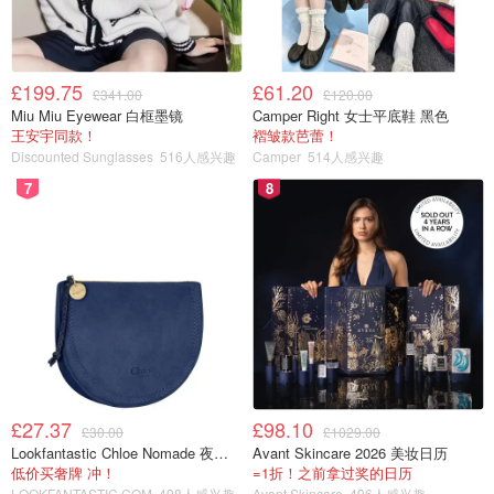
£199.75
£61.20
£341.00
£120.00
Miu Miu Eyewear 白框墨镜
Camper Right 女士平底鞋 黑色
王安宇同款！
褶皱款芭蕾！
Discounted Sunglasses
516人感兴趣
Camper
514人感兴趣
7
8
£27.37
£98.10
£30.00
£1029.00
Lookfantastic Chloe Nomade 夜埃及小包
Avant Skincare 2026 美妆日历
低价买奢牌 冲！
=1折！之前拿过奖的日历
LOOKFANTASTIC.COM
498人感兴趣
Avant Skincare
496人感兴趣