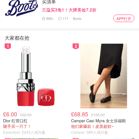
买清单
兰蔻买3免1！大牌美妆7.2折
999+
117
Boots
APP打开
大家都在抢
1
2
£6.00
£68.85
£32.00
£135.00
Dior 红管口红
Camper Casi Myra 女士乐福鞋
随手买一只了！
他们家爆款！皮质超软~
Escentual
2243人感兴趣
Camper
989人感兴趣