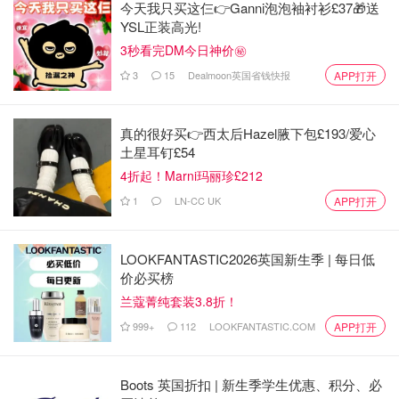
今天我只买这仨👉Ganni泡泡袖衬衫£37🎁送
YSL正装高光!
3秒看完DM今日神价㊙️
3
15
Dealmoon英国省钱快报
APP打开
真的很好买👉西太后Hazel腋下包£193/爱心
土星耳钉£54
4折起！Marni玛丽珍£212
1
LN-CC UK
APP打开
LOOKFANTASTIC2026英国新生季 | 每日低
价必买榜
兰蔻菁纯套装3.8折！
999+
112
LOOKFANTASTIC.COM
APP打开
Boots 英国折扣 | 新生季学生优惠、积分、必