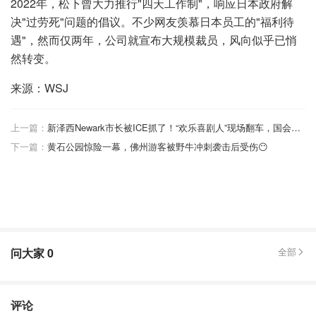
2022年，松下曾大力推行"四天工作制"，响应日本政府解
决"过劳死"问题的倡议。不少网友羡慕日本员工的"福利待
遇"，然而仅两年，公司就宣布大规模裁员，风向似乎已悄
然转变。
来源：WSJ
上一篇：
新泽西Newark市长被ICE抓了！“欢乐喜剧人”现场翻车，国会议员也没躲过
下一篇：
黄石公园惊险一幕，佛州游客被野牛冲刺袭击后受伤😶
问大家
0
全部
评论