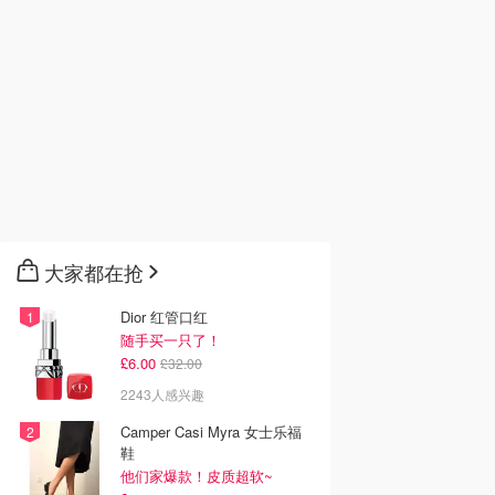
大家都在抢
Dior 红管口红
随手买一只了！
£6.00
£32.00
2243人感兴趣
Camper Casi Myra 女士乐福
鞋
他们家爆款！皮质超软~