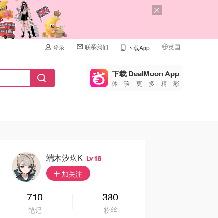
联系我们
英国
登录
下载App
🇺🇸
美国
下载 DealMoon App
体验更多精彩
🇨🇳
中国
🇨🇦
加拿大
🇬🇧
英国
🇩🇪
德国
端木汐玖K
16
🇫🇷
加关注
法国
🇮🇹
710
380
意大利
笔记
粉丝
🇦🇺
澳洲