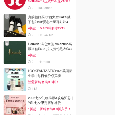
Softstreme卫衣£54/原£108！
0
lululemon
真的很好买👉西太后Hazel腋
下包£193/爱心土星耳钉£54
4折起！Marni玛丽珍£212
0
LN-CC UK
Harrods 清仓大促 Valentino高
跟凉鞋£495 拉夫劳伦毛衣£43
4折起！
0
Harrods
LOOKFANTASTIC2026英国新
生季 | 每日低价必买榜
兰蔻菁纯套装3.8折！
112
LOOKFANTASTIC.COM
2026七夕礼物推荐&攻略汇总 |
YSL七夕限定唇釉补货
1折起！菁纯套装3.8折入手！