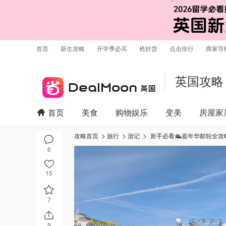
首页
新生攻略
开学季必买
抢好货
点击排行
商家导
英国攻略
首页
美食
购物娱乐
变美
房屋家
攻略首页
旅行
游记
新手必看🛳️嘉年华邮轮全
6
15
7
9