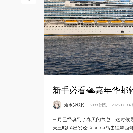
新手必看🛳️嘉年华
端木汐玖K
5088 浏览
2025-03-1
三月已经嗅到了春天的气息，这时候最
天三晚LA出发经Catalina岛去往墨西