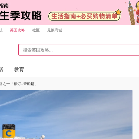
航
英国攻略
社区
兑换商城
居
教育
攻略之一「预订+登船篇」