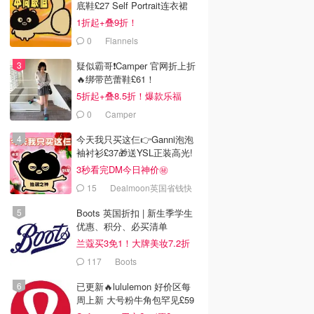
底鞋£27 Self Portrait连衣裙
£63
1折起+叠9折！
0
Flannels
疑似霸哥❗️Camper 官网折上折
🔥绑带芭蕾鞋£61！
5折起+叠8.5折！爆款乐福
£68！
0
Camper
今天我只买这仨👉Ganni泡泡
袖衬衫£37🎁送YSL正装高光!
3秒看完DM今日神价㊙️
15
Dealmoon英国省钱快
报
Boots 英国折扣 | 新生季学生
优惠、积分、必买清单
兰蔻买3免1！大牌美妆7.2折
117
Boots
已更新🔥lululemon 好价区每
周上新 大号粉牛角包罕见£59