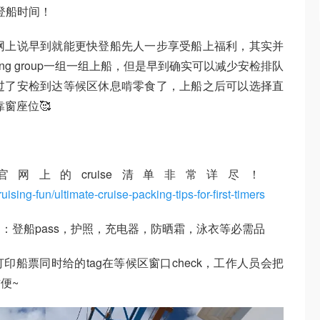
仪登船时间！
网上说早到就能更快登船先人一步享受船上福利，其实并
ing group一组一组上船，但是早到确实可以减少安检排队
过了安检到达等候区休息啃零食了，上船之后可以选择直
靠窗座位🥰
网上的cruise清单非常详尽！
sing-fun/ultimate-cruise-packing-tips-for-first-timers
：登船pass，护照，充电器，防晒霜，泳衣等必需品
船票同时给的tag在等候区窗口check，工作人员会把
便~