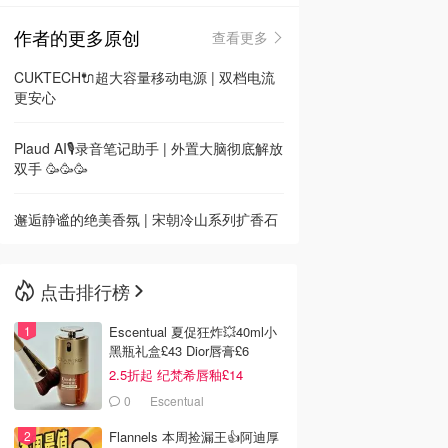
作者的更多原创
查看更多
🇳🇿
新西兰
CUKTECH🔌超大容量移动电源 | 双档电流
更安心
Plaud AI🎙️录音笔记助手 | 外置大脑彻底解放
双手 🥳🥳🥳
邂逅静谧的绝美香氛 | 宋朝冷山系列扩香石
点击排行榜
Escentual 夏促狂炸💥40ml小
黑瓶礼盒£43 Dior唇膏£6
2.5折起 纪梵希唇釉£14
0
Escentual
Flannels 本周捡漏王👍阿迪厚