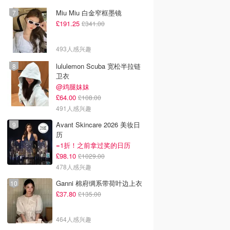
Miu Miu 白金窄框墨镜
£191.25
£341.00
493人感兴趣
lululemon Scuba 宽松半拉链
卫衣
@鸡腿妹妹
£64.00
£108.00
491人感兴趣
Avant Skincare 2026 美妆日
历
=1折！之前拿过奖的日历
£98.10
£1029.00
478人感兴趣
Ganni 棉府绸系带荷叶边上衣
£37.80
£135.00
464人感兴趣