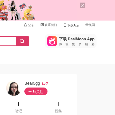
联系我们
英国
登录
下载App
🇺🇸
美国
下载 DealMoon App
体验更多精彩
🇨🇳
中国
🇨🇦
加拿大
🇬🇧
英国
🇩🇪
德国
Bear5gg
7
🇫🇷
加关注
法国
🇮🇹
1
1
意大利
笔记
粉丝
🇦🇺
澳洲