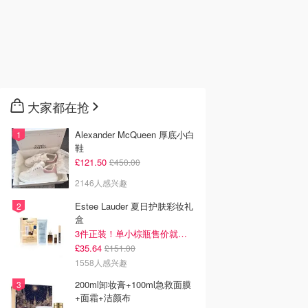
大家都在抢
Alexander McQueen 厚底小白
鞋
£121.50
£450.00
2146人感兴趣
Estee Lauder 夏日护肤彩妆礼
盒
3件正装！单小棕瓶售价就要£65！
£35.64
£151.00
1558人感兴趣
200ml卸妆膏+100ml急救面膜
+面霜+洁颜布