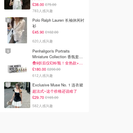
£38.00
£75.00
783人感兴趣
Polo Ralph Lauren 长袖休闲衬
衫
£45.90
£102.00
620人感兴趣
Penhaligon's Portraits
Miniature Collection 香氛套装
5瓶装
叠9折后仅£36/瓶！全热款+标志性兽首头
£180.00
£200.00
612人感兴趣
Exclusive Muse No. 1 连衣裙
超法式~这个价格还说啥了
£29.70
£165.00
582人感兴趣