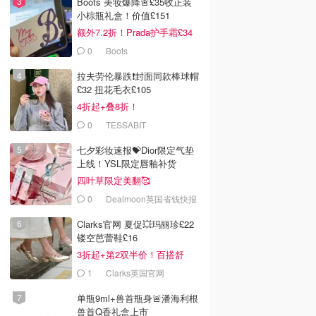
Boots 美妆爆降🚨£35收正装
小棕瓶礼盒！价值£151
额外7.2折！Prada护手霜£34
0
Boots
拉夫劳伦暴跌❗️封面同款棒球帽
£32 扭花毛衣£105
4折起+叠8折！
0
TESSABIT
七夕彩妆速报💝Dior限定气垫
上线！YSL限定唇釉补货
四叶草限定美翻🥰
0
Dealmoon英国省钱快报
Clarks官网 夏促💥玛丽珍£22
镂空芭蕾鞋£16
3折起+第2双半价！百搭舒
服！
1
Clarks英国官网
单瓶9ml+兽首瓶身🚨潘海利根
兽首Q香礼盒上市