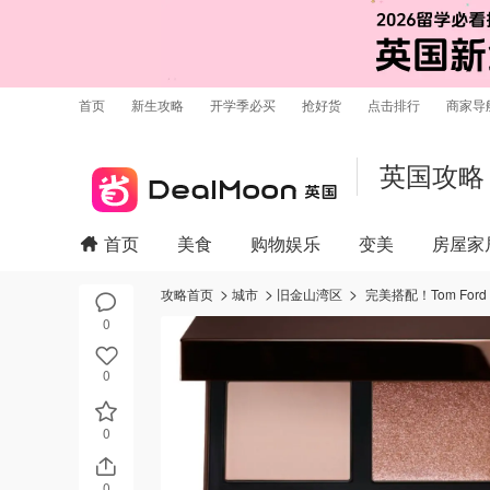
首页
新生攻略
开学季必买
抢好货
点击排行
商家导
英国攻略
首页
美食
购物娱乐
变美
房屋家
攻略首页
城市
旧金山湾区
完美搭配！Tom Ford 
0
0
0
0