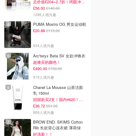
总价值£204=2.7折！闭眼冲这套！
£56.00
£140.00
1286人感兴趣
PUMA Mostro OG 男女运动鞋
£20.88
£115.00
934人感兴趣
Arc'teryx Beta SV 女款冲锋衣
超难买的颜色！
£490.00
£700.00
919人感兴趣
Chanel La Mousse 山茶洁面
乳 150ml
回国前买2支！国内¥620！立省近一半！
£36.72
£51.00
869人感兴趣
BROW END. SKIMS Cotton
Rib 长款背心连衣裙 薄荷绿
好清新！！