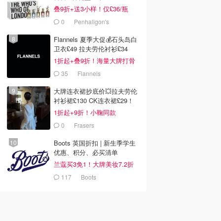
叠9折+送3小样！仅£36/瓶
0
Penhaligon's
Flannels 夏季大促💰石头岛白
卫衣£49 拉夫劳伦衬衫£34
1折起+叠9折！海量大牌打骨
折！
35
Flannels
大牌连衣裙抄底价💥拉夫劳伦
衬衫裙£130 CK连衣裙£29！
1折起+9折！小鞠同款
Ganni£88
0
Frasers
Boots 英国折扣 | 新生季学生
优惠、积分、必买清单
兰蔻买3免1！大牌美妆7.2折
117
Boots