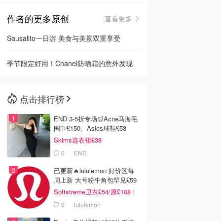
作者的更多原创
查看更多
🇳🇿
新西兰
Sausalito一日游 美食与美景双重享受
季节限定好用！Chanel防晒霜的意外发现
点击排行榜
END 3-5折专场🛒Acne马海毛
围巾£150、Asics球鞋£53
Skims连衣裙£38
0
END.
已更新🔥lululemon 好价区每
周上新 大号粉牛角包罕见£59
Softstreme卫衣£54/原£108！
0
lululemon