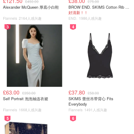
£121.50
£38.00
£450.00
£75.00
Alexander McQueen 厚底小白鞋
BROW END. SKIMS Cotton Rib 长款背心连衣裙 薄荷绿
好清新！！
Flannels
2164人感兴趣
END.
1986人感兴趣
3
4
£63.00
£37.80
£350.00
£58.00
Self Portrait 泡泡袖连衣裙
SKIMS 蕾丝吊带背心 Fits
Everybody
Flannels
1668人感兴趣
Flannels
1491人感兴趣
5
6