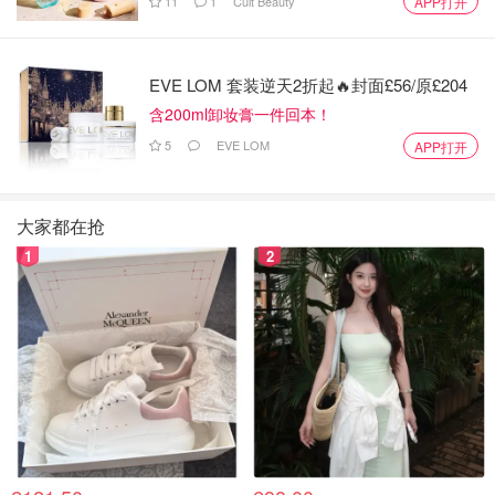
11
1
Cult Beauty
APP打开
EVE LOM 套装逆天2折起🔥封面£56/原£204
含200ml卸妆膏一件回本！
5
EVE LOM
APP打开
大家都在抢
1
2