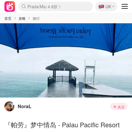
🇬🇧
Prada/Miu 4.8折！
UK
麦卢卡蜂蜜夏促！个位数！
啥？必胜客披萨5折！
首页
攻略
旅行
NoraL
关注
『帕劳』梦中情岛 - Palau Pacific Resort