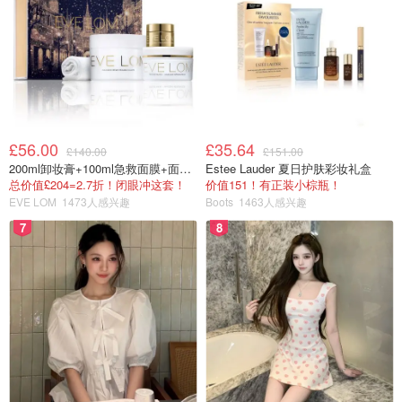
£56.00
£35.64
£140.00
£151.00
200ml卸妆膏+100ml急救面膜+面霜+洁颜布
Estee Lauder 夏日护肤彩妆礼盒
总价值£204=2.7折！闭眼冲这套！
价值151！有正装小棕瓶！
EVE LOM
1473人感兴趣
Boots
1463人感兴趣
7
8