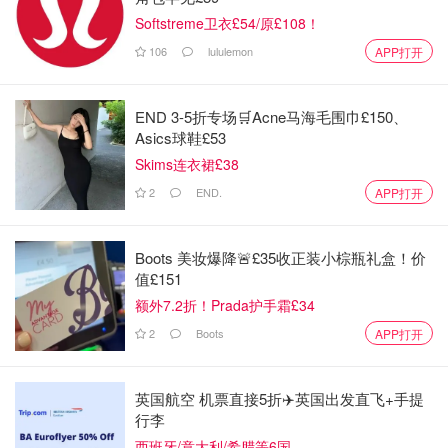
Softstreme卫衣£54/原£108！
106
lululemon
APP打开
END 3-5折专场🛒Acne马海毛围巾£150、
Asics球鞋£53
Skims连衣裙£38
2
END.
APP打开
Boots 美妆爆降🚨£35收正装小棕瓶礼盒！价
值£151
额外7.2折！Prada护手霜£34
2
Boots
APP打开
英国航空 机票直接5折✈️英国出发直飞+手提
行李
西班牙/意大利/希腊等6国