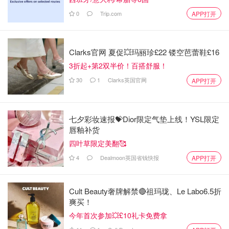
0
Trip.com
APP打开
Clarks官网 夏促💥玛丽珍£22 镂空芭蕾鞋£16
3折起+第2双半价！百搭舒服！
30
1
Clarks英国官网
APP打开
七夕彩妆速报💝Dior限定气垫上线！YSL限定
唇釉补货
四叶草限定美翻🥰
4
Dealmoon英国省钱快报
APP打开
Cult Beauty奢牌解禁🔴祖玛珑、Le Labo6.5折
爽买！
今年首次参加💥£10礼卡免费拿