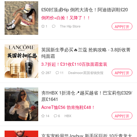
£50封顶💰Hip 倒闭大清仓！阿迪德训鞋£20
倒闭价=白捡！又降了！！
1
The Hip Store
APP打开
英国新生季必买🔥兰蔻 抢购攻略 - 3.8折收菁
纯面霜
3.7折起！£31收£110百肽面霜套装
287
11
Dealmoon英国省钱快报
APP打开
夯‼️HBX 1折清仓📍越买越省！巴宝莉包£329/
原£1641
AcneT恤£56 勃肯拖鞋£48！
14
6
HBX
APP打开
京东宠粉局🎊Joybuy 新手区巨折 10斤青龙大