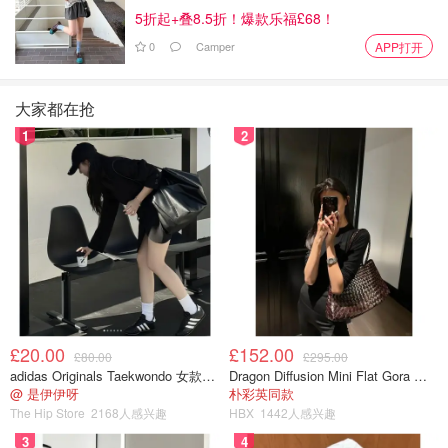
5折起+叠8.5折！爆款乐福£68！
0
Camper
APP打开
大家都在抢
1
2
£20.00
£152.00
£80.00
£295.00
adidas Originals Taekwondo 女款黑色运动鞋
Dragon Diffusion Mini Flat Gora 深棕色手提包
@ 是伊伊呀
朴彩英同款
The Hip Store
2168人感兴趣
HBX
1442人感兴趣
3
4