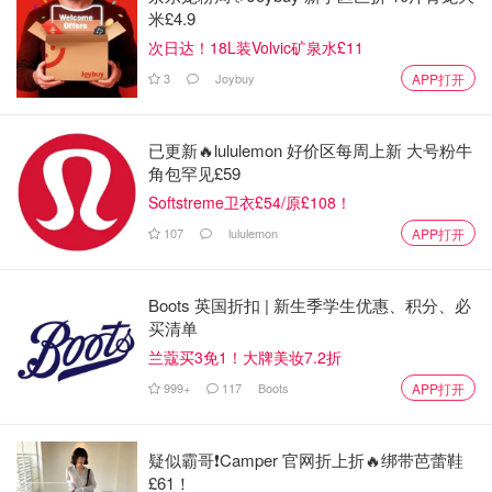
米£4.9
次日达！18L装Volvic矿泉水£11
3
Joybuy
APP打开
已更新🔥lululemon 好价区每周上新 大号粉牛
角包罕见£59
Softstreme卫衣£54/原£108！
107
lululemon
APP打开
🐻最后出场的当然是怼怼，一看名字就知道这位小朋友不太
好惹。该怼的时候绝不含糊，有点“你敢来试试”的气场。也
Boots 英国折扣 | 新生季学生优惠、积分、必
正因为有了怼怼，我们才不会一味地示弱，毕竟这个世界不
买清单
是傻白甜就能混下来的。
兰蔻买3免1！大牌美妆7.2折
该踢的踢、该怼的怼、该服软的时候装装怂，这样的草莓熊
999+
117
Boots
们才更真实，也更能在生活中扮演好自己的角色。
APP打开
疑似霸哥❗️Camper 官网折上折🔥绑带芭蕾鞋
£61！