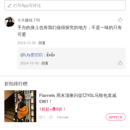
打开App写评论
今天赚钱了吗
手办的身上也有我们值得探究的地方，不是一味的只有
可爱
2024-10-30
· 回复
:
👍👍
@Lily爱叨叨
2024-10-30
· 回复
折扣排行榜
Flannels 周末顶奢闪促💥YSL马鞍包直减
£961！
🐻至于求求，那就是我们的小可爱担当。它看起来总是乖乖
1折起+叠9折！
的，带点点怂，遇到问题就双手一摊，一副“对不起嘛，我
1
Flannels
APP打开
错了”的样子。其实，生活中犯错并不是什么大事，求求就
是这种犯了错也能态度诚恳、轻松认错的好榜样！