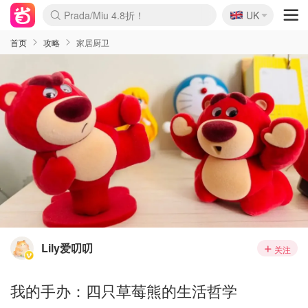
🇬🇧
Prada/Miu 4.8折！
UK
麦卢卡蜂蜜夏促！个位数！
啥？必胜客披萨5折！
首页
攻略
家居厨卫
Lily爱叨叨
关注
我的手办：四只草莓熊的生活哲学