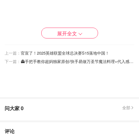
🐻然后就是思思，皱着眉头，手托下巴，显得一脸沉思。她
的存在就是提醒我们，有时候需要冷静独立地思考，而不是
展开全文
随波逐流，必要时保持点距离，静观其变。
上一篇：
官宣了！2025英雄联盟全球总决赛S15落地中国！
下一篇：
👻手把手教你超妈独家原创/快手易做万圣节魔法料理+代入感小故事和场景布置👻
问大家
0
全部
评论