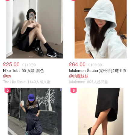
相较于单纯可爱的手办，草莓熊的复杂性让我觉得更贴近真
实的生活。人嘛，不能总是傻白甜，总得有点智慧、有点风
骨，还要懂得在该服软的时候笑一笑。
£25.00
£64.00
£110.00
£108.00
Nike Total 90 女款 黑色
lululemon Scuba 宽松半拉链卫衣
@29
@鸡腿妹妹
The Hip Store
1140人感兴趣
lululemon
806人感兴趣
5
6