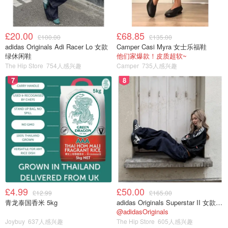
£20.00
£68.85
£100.00
£135.00
adidas Originals Adi Racer Lo 女款
Camper Casi Myra 女士乐福鞋
绿休闲鞋
他们家爆款！皮质超软~
The Hip Store
754人感兴趣
Camper
735人感兴趣
7
8
£4.99
£50.00
£12.99
£165.00
青龙泰国香米 5kg
adidas Originals Superstar II 女款串珠休闲鞋 黑色
@adidasOriginals
Joybuy
637人感兴趣
The Hip Store
605人感兴趣