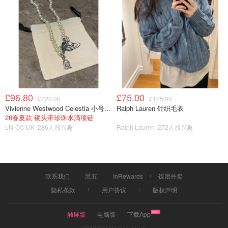
跟Allen的GTD观点截然不同，Burkeman这本书反对现代社
会对效率和忙碌的执迷，提倡找到生活的意义，而不是盲目
追求做更多的事情。假设人均寿命80岁，那么生命中只有四
千个星期，听起来短暂而又令人深思... Burkeman用幽默而
富有哲学意味的方式，提醒人们不要过于追求效率，而应该
找到生活的意义，这本书从全新的角度审视时间，让人们从
忙碌的日程中解脱出来，享受更有意义的生活；提醒我们重
£96.80
£75.00
£220.00
£125.00
新思考生活的优先级，我们不可能什么都做到极致，真正重
Vivienne Westwood Celestia 小号吊坠项链
Ralph Lauren 针织毛衣
26春夏款 锁头带珍珠水滴项链
要的是如何在有限的时间里找到平衡和意义，而不是永无止
LN-CC UK
286人感兴趣
Ralph Lauren
272人感兴趣
境地追求完成任务。
联系我们
黑五
InRewards
饭团外卖
隐私条款
用户协议
版权声明
触屏版
电脑版
下载App