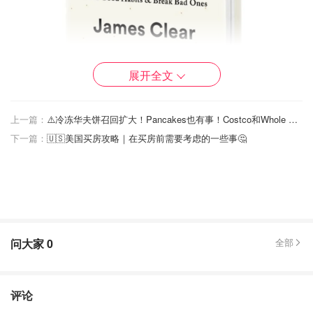
展开全文
上一篇：
⚠️冷冻华夫饼召回扩大！Pancakes也有事！Costco和Whole Foods都中招！
📚 "Essentialism: The Disciplined Pursuit of Less" by
下一篇：
🇺🇸美国买房攻略｜在买房前需要考虑的一些事🤔
Greg McKeown
你有没有觉得生活中做的事情越多，反而收获越少？
McKeown的Essentialism告诉我们，与其努力做更多，不如
专注做最重要的事。学会优雅地拒绝，将注意力集中在真正
重要的少数几件事上，反而能获得更大的成就感和自由。他
问大家
0
全部
倡导的是时间管理上的“极简主义”。
评论