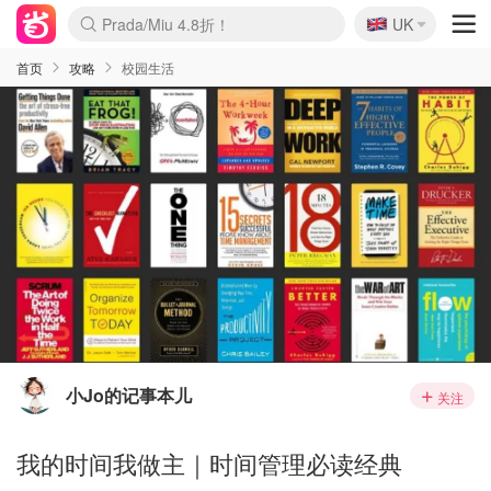
🇬🇧
Prada/Miu 4.8折！
UK
麦卢卡蜂蜜夏促！个位数！
啥？必胜客披萨5折！
首页
攻略
校园生活
小Jo的记事本儿
关注
我的时间我做主｜时间管理必读经典