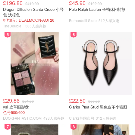
£196.80
£45.90
£410.00
£102.00
Dragon Diffusion Santa Croce 小号
Polo Ralph Lauren 长袖休闲衬衫
包 浅棕色
折扣码：DEALMOON-AOT26
Bernardelli Store
512人感兴趣
TheDoubleF
585人感兴趣
5
6
£29.86
£22.50
£54.00
£60.00
ysl 皮革眼影盘
Clarks Pisa Stud 黑色皮革小猫跟
色号500/600
LOOKFANTASTIC.COM
493人感兴趣
Clarks英国官网
312人感兴趣
📚 "Four Thousand Weeks: Time Management for
7
8
Mortals” by Oliver Burkeman