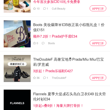
今年首次参加💥£10礼卡免费拿
10
1
Cult Beauty
APP打开
Boots 美妆爆降🚨£35收正装小棕瓶礼盒！价
值£151
📚 "Deep Work: Rules for Focused Success in a
额外7.2折！Prada护手霜£34
Distracted World" by Cal Newport
0
Boots
APP打开
在这个信息爆炸、手机和社交媒体干扰不断的时代，作者
Newport提倡专注力的力量，如何关掉外界纷扰，沉浸在“深
TheDoubleF 高奢宝地🤴Prada/Miu Miu/巴宝
莉/罗意威
度工作”中？他的方法不仅让人更有效率，还能获得完成高
难度任务的成就感。日常工作中，我们常常会被各种琐事打
3折起！Prada乐福鞋£427
断，试着按照书中的方法设定专注时间段时，工作的效率与
36
1
TheDoubleF
APP打开
效果会有明显提升，而且内心也变得更加充实与平静。
Flannels 夏季大促💰石头岛白卫衣£49 拉夫劳
伦衬衫£34
1折起+叠9折！海量大牌打骨折！