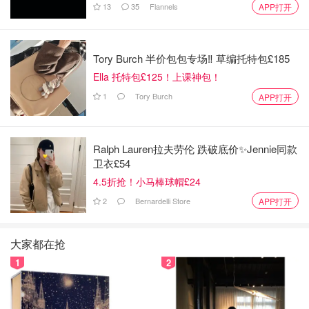
13
35
Flannels
APP打开
Tory Burch 半价包包专场‼️ 草编托特包£185
Ella 托特包£125！上课神包！
1
Tory Burch
APP打开
Ralph Lauren拉夫劳伦 跌破底价✨Jennie同款
卫衣£54
4.5折抢！小马棒球帽£24
2
Bernardelli Store
APP打开
大家都在抢
1
2