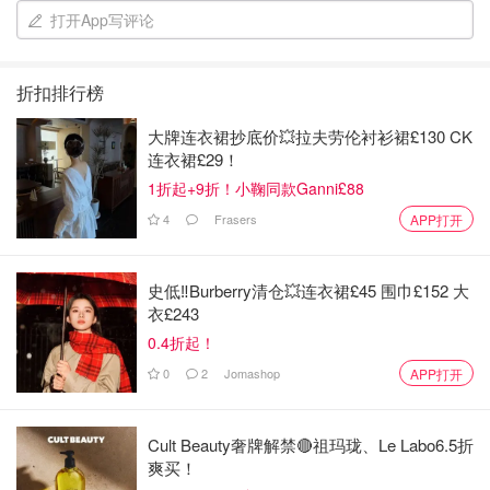
打开App写评论
折扣排行榜
大牌连衣裙抄底价💥拉夫劳伦衬衫裙£130 CK
连衣裙£29！
1折起+9折！小鞠同款Ganni£88
4
Frasers
APP打开
史低‼️Burberry清仓💥连衣裙£45 围巾£152 大
衣£243
0.4折起！
0
2
Jomashop
APP打开
Cult Beauty奢牌解禁🔴祖玛珑、Le Labo6.5折
爽买！