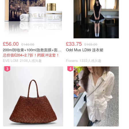
📚 "Getting Things Done: The Art of Stress-Free
Productivity" by David Allen
15年前这本书出版不久就成为最具影响力的商科读物，和最
£56.00
£33.75
受欢迎的个人管理书籍。试想我们什么时候头脑轻松无比？
£140.00
£165.00
200ml卸妆膏+100ml急救面膜+面霜+洁颜布
Odd Mus LD99 连衣裙
那一定是把所有事情都打理得井井有条的时候。这也正是作
总价值£204=2.7折！闭眼冲这套！
者Allen所提出的“GTD - Getting Things Done”系统的魔力，
EVE LOM
2106人感兴趣
Frasers
1333人感兴趣
解释如何通过清晰的五步流程，理顺生活和工作的每一个细
3
4
节，告别手忙脚乱，进入有条不紊的状态。对那些有无数待
办事项的人来说，试试它应该会收到不一样的效果...