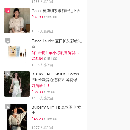
1588人感兴趣
Ganni 棉府绸系带荷叶边上衣
£37.80
£135.00
1307人感兴趣
Estee Lauder 夏日护肤彩妆礼
盒
3件正装！单小棕瓶售价就要£65！
£35.64
£151.00
1118人感兴趣
BROW END. SKIMS Cotton
Rib 长款背心连衣裙 薄荷绿
好清新！！
£38.00
£75.00
1108人感兴趣
Burberry Slim Fit 真丝围巾 女
士
£46.20
£165.00
1077人感兴趣