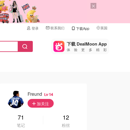
联系我们
英国
登录
下载App
🇺🇸
美国
下载 DealMoon App
体验更多精彩
🇨🇳
中国
🇨🇦
加拿大
🇬🇧
英国
🇩🇪
德国
Freund
14
🇫🇷
加关注
法国
🇮🇹
71
12
意大利
笔记
粉丝
🇦🇺
澳洲