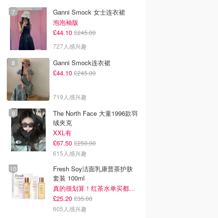
Ganni Smock 女士连衣裙
泡泡袖版
£44.10
£245.00
727人感兴趣
Ganni Smock连衣裙
£44.10
£245.00
719人感兴趣
The North Face 大童1996款羽
绒夹克
XXL有
£67.50
£250.00
615人感兴趣
Fresh Soy洁面乳康普茶护肤
套装 100ml
真的很划算！红茶水单买都要£35！
£25.20
£35.00
605人感兴趣