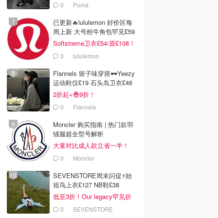
0
Puma
已更新🔥lululemon 好价区每
周上新 大号粉牛角包罕见£59
Softstreme卫衣£54/原£108！
0
lululemon
Flannels 留子味穿搭🕶️Yeezy
运动鞋仅£19 石头岛卫衣£46
2折起+叠9折！
0
Flannels
Moncler 购买指南 | 热门款羽
绒服超全型号解析
大童对比成人款立省一半！
0
Moncler
SEVENSTORE周末闪促⚡️始
祖鸟上衣£127 NB鞋£38
低至3折！Our legacy罕见折
0
SEVENSTORE