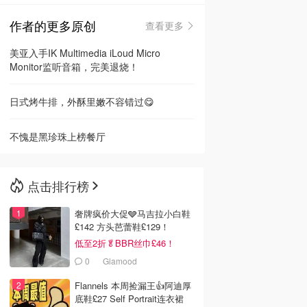
作者的更多原创
查看更多
🇳🇿
新西兰
美亚入手IK Multimedia iLoud Micro
Monitor监听音箱，完美退烧！
日式烤牛排，外酥里嫩不容错过😋
不愧是黑珍珠上榜餐厅
点击排行榜
奢牌疯价大促🩶马吉拉小白鞋
£142 方头芭蕾鞋£129！
低至2折🥬BBR丝巾£46！
0
Glamood
Flannels 本周捡漏王👍阿迪厚
底鞋£27 Self Portrait连衣裙