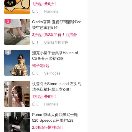
£63
1折起+叠9折！
0
Flannels
Clarks官网 夏促💥玛丽珍£22
镂空芭蕾鞋£16
3折起+第2双半价！百搭舒
服！
1
Clarks英国官网
漂亮小裙子合集👗House of
CB鱼骨吊带裙£69
裙子3折起
0
Selfridges
快登岛⛱️Stone Island 石头岛
清仓💥袖标黑卫衣£46！
1折起+叠9折！
0
Flannels
Puma 季终大促💥黑武士鞋
£20 Speedcat芭蕾鞋£28
2.5折起+叠7折起！