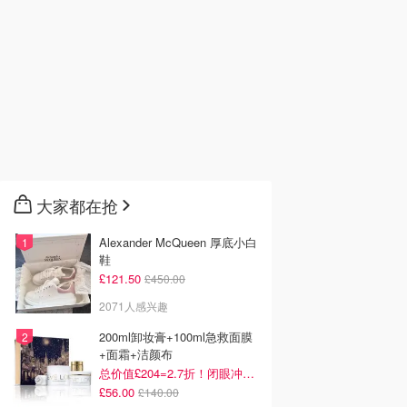
大家都在抢
Alexander McQueen 厚底小白
鞋
£121.50
£450.00
2071人感兴趣
200ml卸妆膏+100ml急救面膜
+面霜+洁颜布
总价值£204=2.7折！闭眼冲这套！
£56.00
£140.00