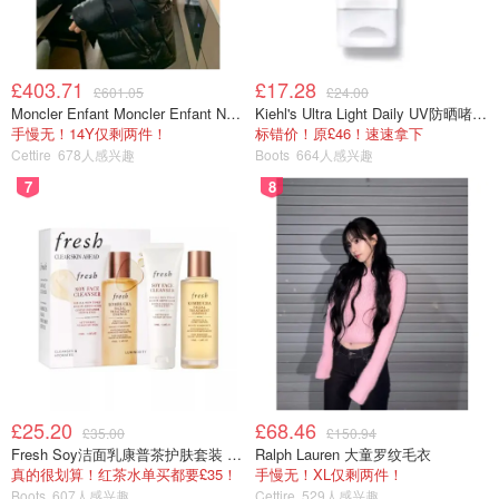
£403.71
£17.28
£601.05
£24.00
Moncler Enfant Moncler Enfant New Aubert 连帽羽绒服
Kiehl's Ultra Light Daily UV防晒啫喱 SPF50 PA++++ 60ml
手慢无！14Y仅剩两件！
标错价！原£46！速速拿下
Cettire
678人感兴趣
Boots
664人感兴趣
7
8
£25.20
£68.46
£35.00
£150.94
Fresh Soy洁面乳康普茶护肤套装 100ml
Ralph Lauren 大童罗纹毛衣
真的很划算！红茶水单买都要£35！
手慢无！XL仅剩两件！
Boots
607人感兴趣
Cettire
529人感兴趣