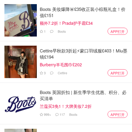
Boots 美妆爆降🚨£35收正装小棕瓶礼盒！价
值£151
额外7.2折！Prada护手霜£34
1
Boots
APP打开
Cettire早秋款3折起⚡️蒙口羽绒服£403！Miu墨
镜£194
Burberry羊毛围巾£202
3
Cettire
APP打开
Boots 英国折扣 | 新生季学生优惠、积分、必
买清单
兰蔻买3免1！大牌美妆7.2折
999+
117
Boots
APP打开