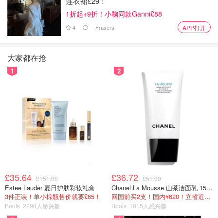
连衣裙£29！
1折起+9折！小鞠同款Ganni£88
4
Frasers
APP打开
大家都在抢
1
2
£35.64
£36.72
£151.00
£51.00
Estee Lauder 夏日护肤彩妆礼盒
Chanel La Mousse 山茶洁面乳 150ml
3件正装！单小棕瓶售价就要£65！
回国前买2支！国内¥620！立省近一半！
Boots
2298人感兴趣
Boots
1815人感兴趣