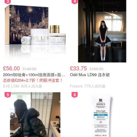
3
4
£56.00
£33.75
£140.00
£165.00
200ml卸妆膏+100ml急救面膜+面霜+洁颜布
Odd Mus LD99 连衣裙
总价值£204=2.7折！闭眼冲这套！
EVE LOM
806人感兴趣
Frasers
779人感兴趣
点进去，可以直接搜Japan或者下拉都最下，就可以看到可
5
6
以添加的suica/icoca/pasmo