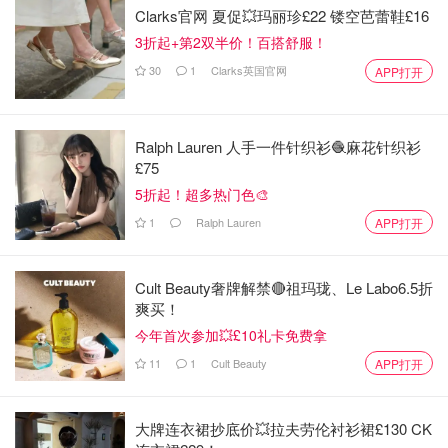
Clarks官网 夏促💥玛丽珍£22 镂空芭蕾鞋£16
3折起+第2双半价！百搭舒服！
30
1
Clarks英国官网
APP打开
Ralph Lauren 人手一件针织衫🧶麻花针织衫
£75
5折起！超多热门色🎨
1
Ralph Lauren
APP打开
Cult Beauty奢牌解禁🔴祖玛珑、Le Labo6.5折
爽买！
今年首次参加💥£10礼卡免费拿
说回添加，首先打开apple wallet应用，选择添加+按钮，你
11
1
Cult Beauty
APP打开
可以看到Transit Card选项。
大牌连衣裙抄底价💥拉夫劳伦衬衫裙£130 CK