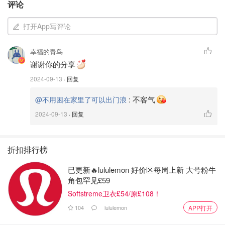
评论
打开App写评论
幸福的青鸟
谢谢你的分享
2024-09-13
· 回复
:
不客气
@不用困在家里了可以出门浪
2024-09-13
· 回复
折扣排行榜
已更新🔥lululemon 好价区每周上新 大号粉牛
角包罕见£59
Softstreme卫衣£54/原£108！
104
lululemon
APP打开