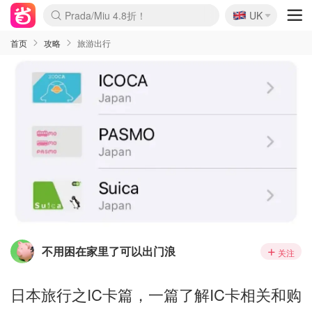
🇬🇧
Prada/Miu 4.8折！
UK
麦卢卡蜂蜜夏促！个位数！
啥？必胜客披萨5折！
首页
攻略
旅游出行
不用困在家里了可以出门浪
关注
日本旅行之IC卡篇，一篇了解IC卡相关和购