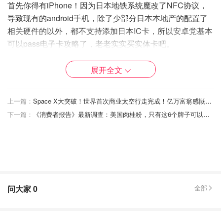
首先你得有iPhone！因为日本地铁系统魔改了NFC协议，
导致现有的android手机，除了少部分日本本地产的配置了
相关硬件的以外，都不支持添加日本IC卡，所以安卓党基本
可以pass电子卡攻略了，老老实实买实体卡吧。
展开全文
上一篇：
Space X大突破！世界首次商业太空行走完成！亿万富翁感慨：宇宙真美丽
下一篇：
《消费者报告》最新调查：美国肉桂粉，只有这6个牌子可以放心吃
问大家
0
全部