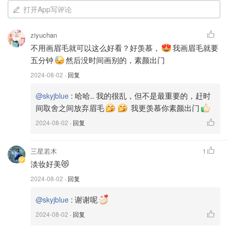
1. 粉底🌟
打开App写评论
Dior 迪奥
ziyuchan
不用画眉毛就可以这么好看？好羡慕，
我画眉毛就要
涂完保养品以后，我先会涂粉底。我用过很多种不同的粉
五分钟
然后没时间画别的，素颜出门
底，这是我最喜欢最适合我皮肤的粉底。涂上不会感觉很
2024-08-02
· 回复
厚。
:
哈哈.. 我的很乱，但不是最重要的，赶时
@skyjblue
间取舍之间放弃眉毛
我更羡慕你素颜出门
2024-08-02
· 回复
三星若木
1
淡妆好美😻
2024-08-02
· 回复
:
谢谢呢
@skyjblue
2024-08-02
· 回复