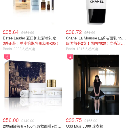
£35.64
£36.72
£151.00
£51.00
Estee Lauder 夏日护肤彩妆礼盒
Chanel La Mousse 山茶洁面乳 150ml
3件正装！单小棕瓶售价就要£65！
回国前买2支！国内¥620！立省近一半！
Boots
2298人感兴趣
Boots
1815人感兴趣
3
4
£56.00
£33.75
£140.00
£165.00
200ml卸妆膏+100ml急救面膜+面霜+洁颜布
Odd Mus LD99 连衣裙