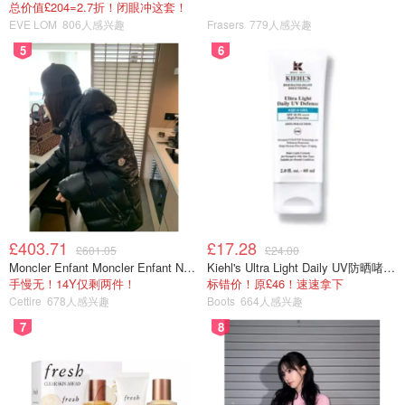
总价值£204=2.7折！闭眼冲这套！
EVE LOM
806人感兴趣
Frasers
779人感兴趣
5
6
£403.71
£17.28
£601.05
£24.00
Moncler Enfant Moncler Enfant New Aubert 连帽羽绒服
Kiehl's Ultra Light Daily UV防晒啫喱 SPF50 PA++++ 60ml
手慢无！14Y仅剩两件！
标错价！原£46！速速拿下
Cettire
678人感兴趣
Boots
664人感兴趣
7
8