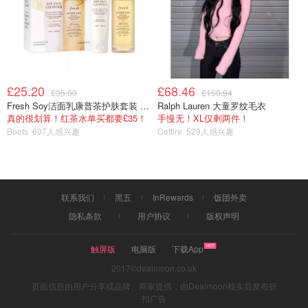
£25.20
£68.46
3. 眼线🌟
£35.00
£150.94
Fresh Soy洁面乳康普茶护肤套装 100ml
Ralph Lauren 大童罗纹毛衣
真的很划算！红茶水单买都要£35！
手慢无！XL仅剩两件！
Amazon
Boots
607人感兴趣
Cettire
529人感兴趣
Stila 眼线笔
$12.00
$24.00
购买
联系我们
黑五
InRewards
饭团外卖
隐私条款
用户协议
版权声明
触屏版
电脑版
下载App
2017©dealmoon.co.uk
页面信息由用户分享或品牌、商家提供，由Dealmoon核实后发布折
扣广告