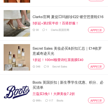
Clarks官网 夏促💥玛丽珍£22 镂空芭蕾鞋£16
3折起+第2双半价！百搭舒服！
30
1
Clarks英国官网
APP打开
Secret Sales 美妆必买&折扣汇总｜£14收罗
意威奇迹天光
1折起！100ml馥蕾诗红茶面膜£40
346
9
Secret Sales
APP打开
Boots 英国折扣 | 新生季学生优惠、积分、必
买清单
兰蔻买3免1！大牌美妆7.2折
999+
117
Boots
APP打开