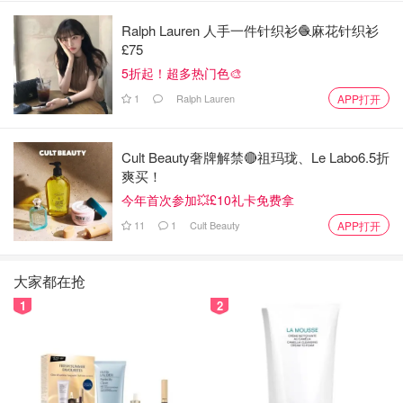
Ralph Lauren 人手一件针织衫🧶麻花针织衫
£75
2. 口红 🌟
5折起！超多热门色🎨
1
Ralph Lauren
APP打开
Sephora
Yves Saint Laurent 全新银管口红
Cult Beauty奢牌解禁🔴祖玛珑、Le Labo6.5折
爽买！
$36.00
$45.00
购买
今年首次参加💥£10礼卡免费拿
颜色很淡，但对我来说这就是淡妆的重点。💕
11
1
Cult Beauty
APP打开
大家都在抢
1
2