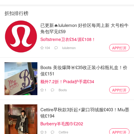
折扣排行榜
已更新🔥lululemon 好价区每周上新 大号粉牛
角包罕见£59
Softstreme卫衣£54/原£108！
104
lululemon
APP打开
Boots 美妆爆降🚨£35收正装小棕瓶礼盒！价
值£151
额外7.2折！Prada护手霜£34
1
Boots
APP打开
Cettire早秋款3折起⚡️蒙口羽绒服£403！Miu墨
镜£194
Burberry羊毛围巾£202
3
Cettire
APP打开