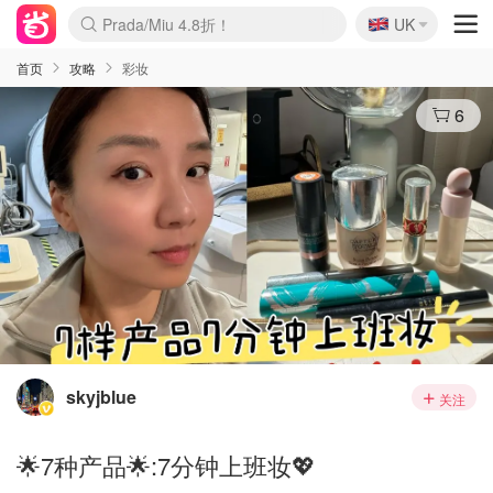
🇬🇧
Prada/Miu 4.8折！
UK
麦卢卡蜂蜜夏促！个位数！
啥？必胜客披萨5折！
首页
攻略
彩妆
6
skyjblue
关注
🌟7种产品🌟:7分钟上班妆💖