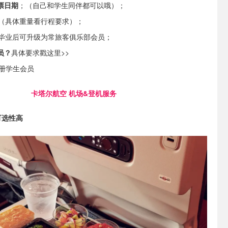
票日期
；（自己和学生同伴都可以哦）；
（具体重量看行程要求）；
毕业后可升级为常旅客俱乐部会员；
员？
具体要求戳这里>>
册学生会员
卡塔尔航空 机场&登机服务
可选性高