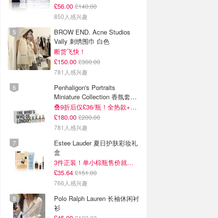
£56.00
£140.00
850人感兴趣
BROW END. Acne Studios
Vally 刺绣围巾 白色
断货飞快！
£150.00
£300.00
781人感兴趣
Penhaligon's Portraits
Miniature Collection 香氛套装
5瓶装
叠9折后仅£36/瓶！全热款+标志性兽首头
£180.00
£200.00
781人感兴趣
Estee Lauder 夏日护肤彩妆礼
盒
3件正装！单小棕瓶售价就要£65！
£35.64
£151.00
766人感兴趣
Polo Ralph Lauren 长袖休闲衬
衫
£45.90
£102.00