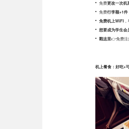
免费
更改一次机
免费
行李额+1件
免费机上WiFI
，
想要成为学生会
戳这里
👉
免费注
机上餐食：好吃+