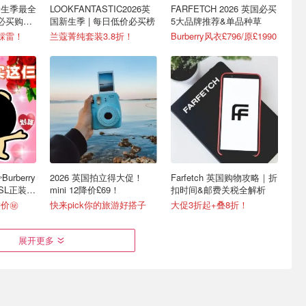
 新生季最全
LOOKFANTASTIC2026英
FARFETCH 2026 英国必买
必买购物
国新生季 | 每日低价必买榜
5大品牌推荐&单品种草
踩雷！
兰蔻菁纯套装3.8折！
Burberry风衣£796/原£1990
rberry
2026 英国拍立得大促！
Farfetch 英国购物攻略｜折
YSL正装高
mini 12降价£69！
扣时间&邮费关税全解析
价㊙️
快来pick你的旅游好搭子
大促3折起+叠8折！
展开更多