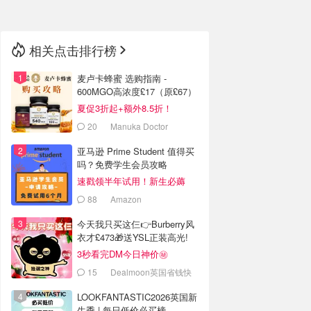
相关点击排行榜
麦卢卡蜂蜜 选购指南 -
600MGO高浓度£17（原£67）
夏促3折起+额外8.5折！
20
Manuka Doctor
亚马逊 Prime Student 值得买
吗？免费学生会员攻略
速戳领半年试用！新生必薅
88
Amazon
今天我只买这仨👉Burberry风
衣才£473🎁送YSL正装高光!
3秒看完DM今日神价㊙️
15
Dealmoon英国省钱快
报
LOOKFANTASTIC2026英国新
生季 | 每日低价必买榜