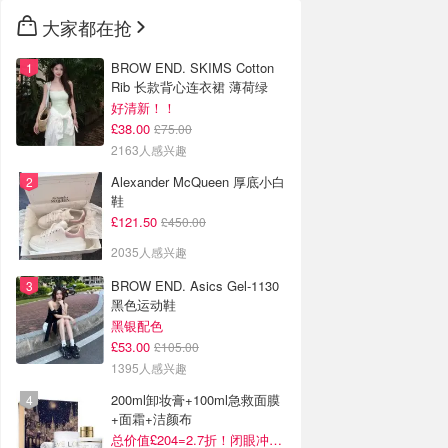
大家都在抢
BROW END. SKIMS Cotton
Rib 长款背心连衣裙 薄荷绿
好清新！！
£38.00
£75.00
2163人感兴趣
Alexander McQueen 厚底小白
鞋
£121.50
£450.00
2035人感兴趣
BROW END. Asics Gel-1130
黑色运动鞋
黑银配色
£53.00
£105.00
1395人感兴趣
200ml卸妆膏+100ml急救面膜
+面霜+洁颜布
总价值£204=2.7折！闭眼冲这套！