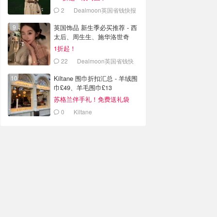
2
Dealmoon英国省钱快报
英国饰品 新生季必买推荐 - 西
太后、周生生、施华洛世奇
1折起！
22
Dealmoon英国省钱快
报
Kiltane 围巾折扣汇总 - 羊绒围
巾£49、羊毛围巾£13
苏格兰伴手礼！免费送礼袋
0
Kiltane