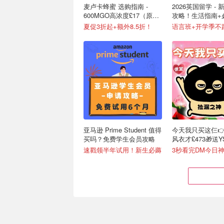
麦卢卡蜂蜜 选购指南 -
2026英国留学 -
600MGO高浓度£17（原
攻略！生活指南+
£67）
清单
夏促3折起+额外8.5折！
语言班+开学季不
亚马逊 Prime Student 值得
今天我只买这仨👉Bu
买吗？免费学生会员攻略
风衣才£473🎁送
光!
速戳领半年试用！新生必薅
3秒看完DM今日神