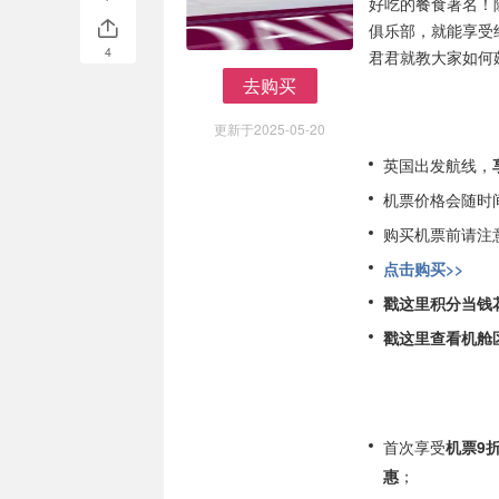
好吃的餐食著名！
俱乐部，就能享受
4
君君就教大家如何
去购买
去购买
更新于2025-05-20
英国出发航线，
机票价格会随时
购买机票前请注
点击购买>>
戳这里积分当钱花
戳这里查看机舱区
首次享受
机票9
惠
；