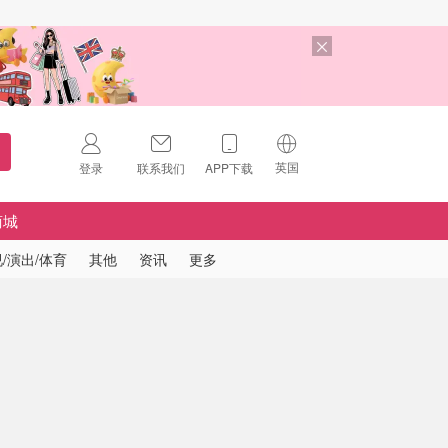
英国
登录
联系我们
APP下载
🇺🇸
美国
商城
🇨🇳
中国
/演出/体育
其他
资讯
更多
🇨🇦
加拿大
扫码下载 App
🇬🇧
英国
Download on the
App Store
🇩🇪
德国
Download the
Android App
🇫🇷
法国