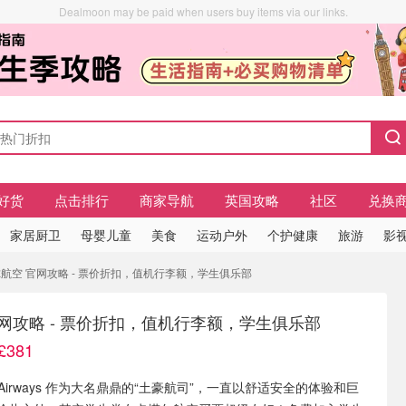
Dealmoon may be paid when users buy items via our links.
好货
点击排行
商家导航
英国攻略
社区
兑换
家居厨卫
母婴儿童
美食
运动户外
个护健康
旅游
影视
塔尔航空 官网攻略 - 票价折扣，值机行李额，学生俱乐部
网攻略 - 票价折扣，值机行李额，学生俱乐部
381
r Airways 作为大名鼎鼎的“土豪航司”，一直以舒适安全的体验和巨