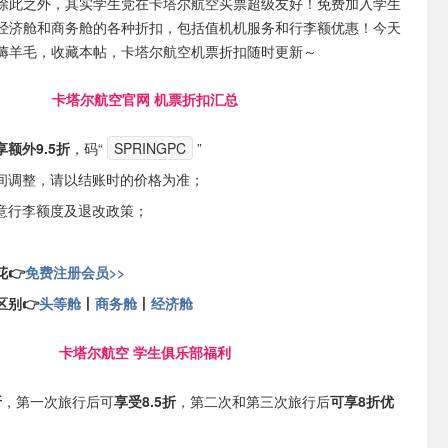
除此之外，其实学生党在卡塔尔航空买票超级友好！免费加入学生
经济舱和商务舱的各种折扣，包括值机机服务和行李额优惠！今天
薅羊毛，收藏本帖，卡塔尔航空机票折扣随时更新～
卡塔尔航空官网 机票折扣汇总
享额外9.5折
，码“
SPRINGPC
”
间调整，请以结账时的价格为准；
意行李额度及退改政策；
👉
免费注册会员>>
别👉
头等舱
丨
商务舱
丨
经济舱
卡塔尔航空 学生俱乐部福利
折
，第一次旅行后可
享受8.5折
，第二次和第三次旅行后
可享8折优