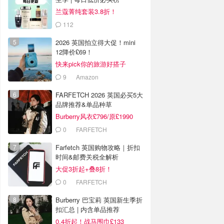
兰蔻菁纯套装3.8折！
112
LOOKFANTASTIC.COM
2026 英国拍立得大促！mini
12降价£69！
快来pick你的旅游好搭子
9
Amazon
FARFETCH 2026 英国必买5大
品牌推荐&单品种草
Burberry风衣£796/原£1990
0
FARFETCH
Farfetch 英国购物攻略｜折扣
时间&邮费关税全解析
大促3折起+叠8折！
0
FARFETCH
Burberry 巴宝莉 英国新生季折
扣汇总 | 内含单品推荐
0.4折起！战马围巾£133