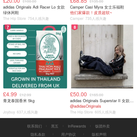
£20.00
£68.85
£100.00
£135.00
adidas Originals Adi Racer Lo 女款
Camper Casi Myra 女士乐福鞋
绿休闲鞋
他们家爆款！皮质超软~
The Hip Store
754人感兴趣
Camper
735人感兴趣
7
8
£4.99
£50.00
£12.99
£165.00
青龙泰国香米 5kg
adidas Originals Superstar II 女款串珠休闲鞋 黑色
@adidasOriginals
Joybuy
637人感兴趣
The Hip Store
605人感兴趣
联系我们
黑五
InRewards
饭团外卖
隐私条款
用户协议
版权声明