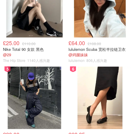
£25.00
£64.00
£110.00
£108.00
Nike Total 90 女款 黑色
lululemon Scuba 宽松半拉链卫衣
@29
@鸡腿妹妹
The Hip Store
1140人感兴趣
lululemon
806人感兴趣
5
6