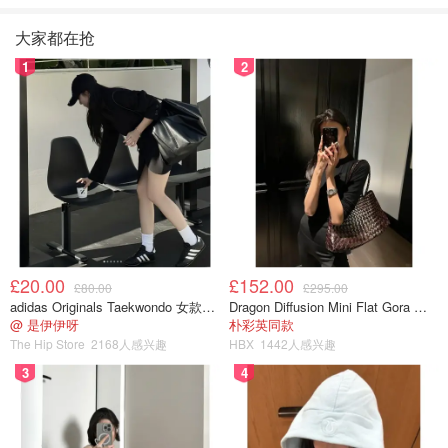
大家都在抢
1
2
£20.00
£152.00
£80.00
£295.00
adidas Originals Taekwondo 女款黑色运动鞋
Dragon Diffusion Mini Flat Gora 深棕色手提包
@ 是伊伊呀
朴彩英同款
The Hip Store
2168人感兴趣
HBX
1442人感兴趣
3
4