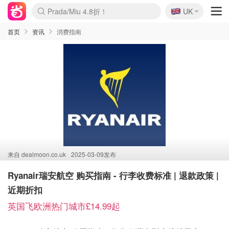
🇬🇧
Prada/Miu 4.8折！
UK
麦卢卡蜂蜜夏促！个位数！
啥？必胜客披萨5折！
首页
资讯
消费指南
来自
dealmoon.co.uk
2025-03-09发布
Ryanair瑞安航空 购买指南 - 行李收费标准 | 退款政策 |
近期折扣
英国飞欧洲热门城市£14.99起