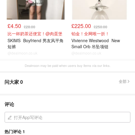
£4.50
£225.00
£28.00
£250.00
比一杯奶茶还便宜！@肉蛋堡
铂金！全网唯一折！
SKIMS
Boyfriend 男友风平角
Vivienne Westwood
New
短裤
Small Orb 吊坠项链
@dealmoon.co.uk
@dealmoon.co.uk
Dealmoon may be paid when users buy items via our links.
问大家
0
全部
评论
打开App写评论
热门评论
1