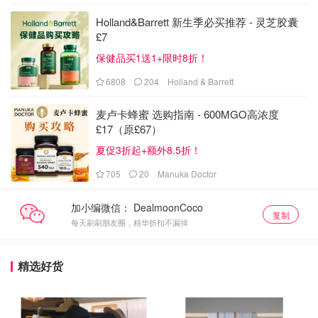
Holland&Barrett 新生季必买推荐 - 灵芝胶囊
£7
保健品买1送1+限时8折！
6808
204
Holland & Barrett
麦卢卡蜂蜜 选购指南 - 600MGO高浓度
£17（原£67）
夏促3折起+额外8.5折！
705
20
Manuka Doctor
加小编微信：
复制
每天刷刷朋友圈，精华折扣不漏掉
精选好货