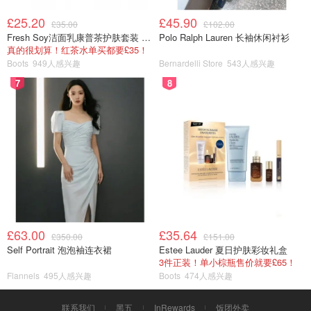
£25.20
£45.90
£35.00
£102.00
Fresh Soy洁面乳康普茶护肤套装 100ml
Polo Ralph Lauren 长袖休闲衬衫
真的很划算！红茶水单买都要£35！
Boots
949人感兴趣
Bernardelli Store
543人感兴趣
7
8
£63.00
£35.64
£350.00
£151.00
Self Portrait 泡泡袖连衣裙
Estee Lauder 夏日护肤彩妆礼盒
3件正装！单小棕瓶售价就要£65！
Flannels
495人感兴趣
Boots
474人感兴趣
联系我们
黑五
InRewards
饭团外卖