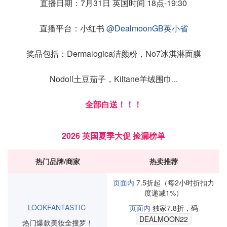
直播日期：7月31日 英国时间 18点-19:30
直播平台：小红书
@DealmoonGB英小省
奖品包括：Dermalogica洁颜粉，No7冰淇淋面膜
Nodoll土豆茄子，Kiltane羊绒围巾...
全部白送！！！
2026 英国夏季大促 捡漏榜单
热门品牌/商家
热卖推荐
页面内
7.5折起（每2小时折扣力
度递减1%）
LOOKFANTASTIC
页面内
独家7.8折，码
DEALMOON22
热门爆款美妆全搜罗！