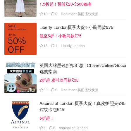
1.5折起！预算£20-£500都有
13
0
Dealmoon英国省钱快报
Liberty London夏季大促✨小鞠同款£75
低至5折！小鞠同款£75
18
1
Liberty London
英国大牌墨镜折扣汇总 | Chanel/Celine/Gucci
选购指南
2折起 虞书欣同款£30
30
0
Dealmoon英国省钱快报
Aspinal of London 夏季大促！真皮护照夹£45
鳄纹卡包£45
5折起！
6
0
Aspinal of London