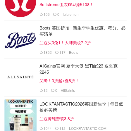
Softstreme卫衣£54/原£108！
106
0
lululemon
Boots 英国折扣 | 新生季学生优惠、积分、必
买清单
兰蔻买3免1！大牌美妆7.2折
1852
117
Boots
AllSaints官网 夏季大促 黑T恤£23 皮夹克
£245
又降！3折起+叠8折！
12
0
AllSaints
LOOKFANTASTIC2026英国新生季 | 每日低
价必买榜
兰蔻菁纯套装3.8折！
1044
112
LOOKFANTASTIC.COM