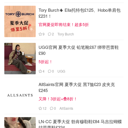
Tory Burch🌵 Ella托特包£125、Hobo单肩包
£231！
官网夏促即将结束！超多5折
9
2
Tory Burch
UGG官网 夏季大促 铅笔靴£67 绑带芭蕾鞋
£90
5折起！
4
0
UGG
AllSaints官网 夏季大促 黑T恤£23 皮夹克
£245
又降！3折起+叠8折！
12
0
AllSaints
LN-CC 夏季大促 勃肯穆勒鞋£84 马吉拉蝴蝶
结芭蕾鞋£324