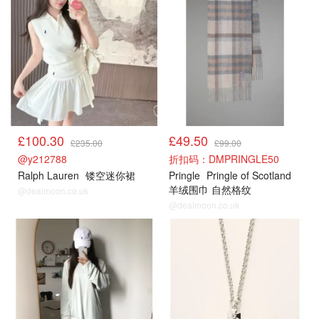
£100.30
£49.50
£235.00
£99.00
@y212788
折扣码：DMPRINGLE50
Ralph Lauren
镂空迷你裙
Pringle
Pringle of Scotland
羊绒围巾 自然格纹
@dealmoon.co.uk
@dealmoon.co.uk