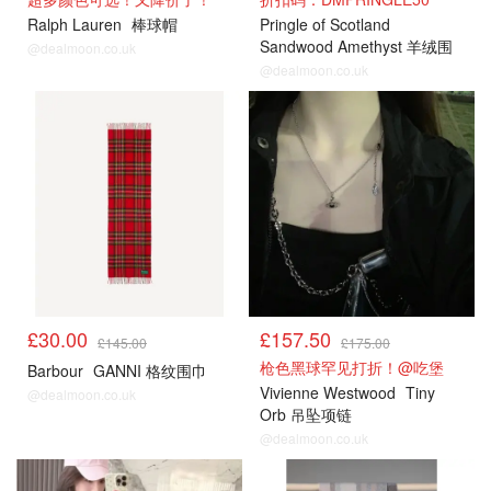
Ralph Lauren
棒球帽
Pringle of Scotland
Sandwood Amethyst 羊绒围
@dealmoon.co.uk
巾
@dealmoon.co.uk
£30.00
£157.50
£145.00
£175.00
枪色黑球罕见打折！@吃堡
Barbour
GANNI 格纹围巾
Vivienne Westwood
Tiny
@dealmoon.co.uk
Orb 吊坠项链
@dealmoon.co.uk