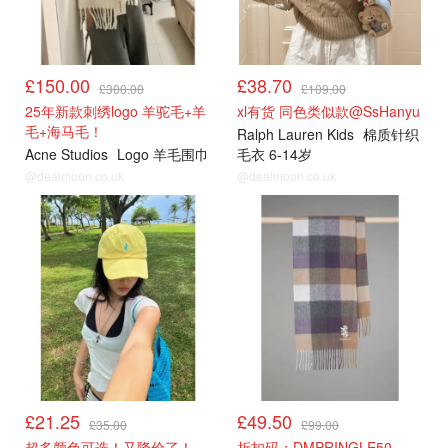
£150.00
£38.70
£300.00
£109.00
25年新款刺绣logo 羊驼毛+羊
xl有货 同色类似款@SsHanyu
毛+海马毛！
Ralph Lauren Kids
棉质针织
Acne Studios
Logo 羊毛围巾
毛衣 6-14岁
@dealmoon.co.uk
@dealmoon.co.uk
£21.25
£49.50
£35.00
£99.00
超多颜色可选！又降价了！
折扣码：DMPRINGLE50