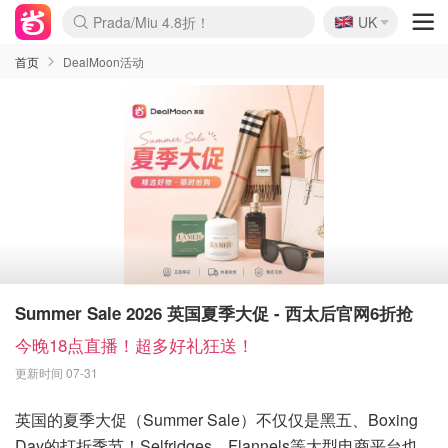
🇬🇧
啥？必胜客披萨5折！
UK
麦卢卡蜂蜜夏促！个位数！
Prada/Miu 4.8折！
首页
DealMoon活动
Summer Sale 2026 英国夏季大促 - 西太后官网6折抢
今晚18点直播！超多好礼狂送！
更新时间 07-31
英国的夏季大促（Summer Sale）不仅仅是黑五、Boxing
Day的打折季节！Selfridges、Flannels等大型电商平台也