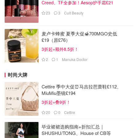
Creed、TF全参加！Aesop护手霜£21
23
3
Cult Beauty
麦卢卡蜂蜜 夏季大促🍯700MGO史低
£19（原£76）
3折起+额外8.5折！
2
1
Manuka Doctor
时尚大牌
Cettire 季中大促⏰马吉拉芭蕾鞋£112、
MiuMiu墨镜£194
3折起+叠9折！
20
0
Cettire
毕业裙裙选购指南+折扣汇总｜
SHUSHU/TONG、House of CB等