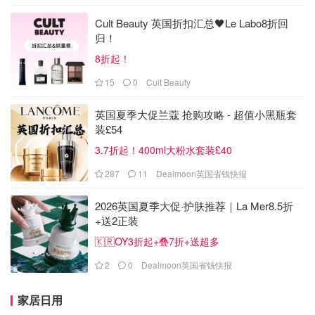
Cult Beauty 英国折扣汇总🖤Le Labo8折回
归！
8折起！
15
0
Cult Beauty
英国夏季大促兰蔻 抢购攻略 - 超值小黑瓶套
装£54
3.7折起！400ml大粉水套装£40
287
11
Dealmoon英国省钱快报
2026英国夏季大促·护肤推荐｜La Mer8.5折
+送2正装
🇰🇷OY3折起+叠7折+送超多
2
0
Dealmoon英国省钱快报
家居日用