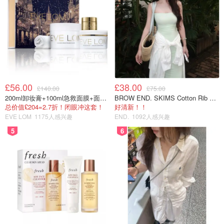
£56.00
£38.00
£140.00
£75.00
200ml卸妆膏+100ml急救面膜+面霜+洁颜布
BROW END. SKIMS Cotton Rib 长款背心连衣裙 薄荷绿
总价值£204=2.7折！闭眼冲这套！
好清新！！
EVE LOM
1175人感兴趣
END.
1092人感兴趣
5
6