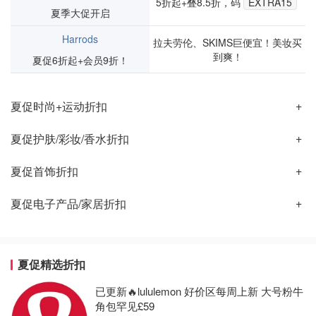
5折起+叠8.5折，码
EXTRA15
夏季大促开启
Harrods
拉夫劳伦、SKIMS巨便宜！美妆买
到爽！
夏促6折起+会员9折！
夏促时尚+运动折扣
夏促护肤/彩妆/香水折扣
夏促首饰折扣
夏促电子产品/家居折扣
夏促精选折扣
已更新🔥lululemon 好价区每周上新 大号粉牛
角包罕见£59