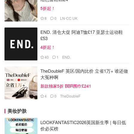
5折起！
8
0
LN-CC UK
END. 清仓大促 阿迪T恤£17 亚瑟士运动鞋
£53
4折起！
40
1
END.
TheDoubleF 英区/国内比价 立省1万+ 谁还做
大冤种啊
新款独家5折 BBR围巾£241
4
0
TheDoubleF
美妆护肤
LOOKFANTASTIC2026英国新生季 | 每日低
价必买榜