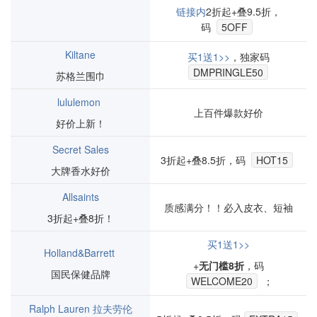
链接内
2折起+叠9.5折，
码
5OFF
Kiltane
买1送1>>
，独家码
DMPRINGLE50
苏格兰围巾
lululemon
上百件爆款好价
好价上新！
Secret Sales
3折起+叠8.5折，码
HOT15
大牌香水好价
Allsaints
质感满分！！必入皮衣、短袖
3折起+叠8折！
买1送1>>
Holland&Barrett
+
无门槛8折
，码
国民保健品牌
WELCOME20
；
Ralph Lauren 拉夫劳伦