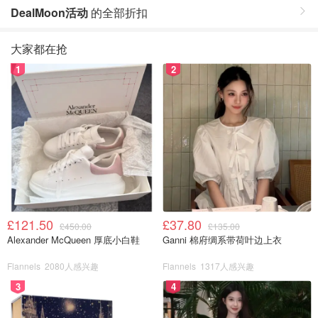
DealMoon活动
的全部折扣
大家都在抢
1
2
£121.50
£37.80
£450.00
£135.00
Alexander McQueen 厚底小白鞋
Ganni 棉府绸系带荷叶边上衣
Flannels
2080人感兴趣
Flannels
1317人感兴趣
3
4