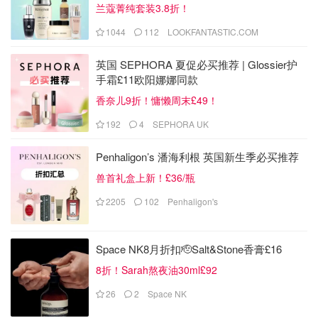
兰蔻菁纯套装3.8折！
1044
112
LOOKFANTASTIC.COM
英国 SEPHORA 夏促必买推荐 | Glossier护
手霜£11欧阳娜娜同款
香奈儿9折！慵懒周末£49！
192
4
SEPHORA UK
Penhaligon’s 潘海利根 英国新生季必买推荐
兽首礼盒上新！£36/瓶
2205
102
Penhaligon's
Space NK8月折扣🫡Salt&Stone香膏£16
8折！Sarah熬夜油30ml£92
26
2
Space NK