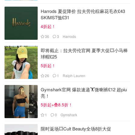
Harrods 夏促降价 拉夫劳伦棕麻花毛衣£43
SKIMST恤£31
4折起！
36
3
Harrods
即将截止：拉夫劳伦官网 夏季大促💥小马棒
球帽£25
5折起！
26
1
Ralph Lauren
Gymshark官网 爆款速递🏋️微喇裤£12 超piu
亮！
5折起+叠8.5折！
1
0
Gymshark
限时返场💥Cult Beauty全场8折大促