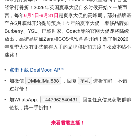
经常打骨折！2026年英国夏季大促什么时候开始？一般而
言，每年
6月1日-8月31日
是夏季大促的高峰期，部分品牌甚
至在5月底就开始提前预热！今年的夏季大促，奢侈品牌如
Burberry、YSL、巴黎世家、Coach等的官网大促即将陆续
放出，高街品牌如Zara和COS也预备备开跑！想了解2026
年夏季大促有哪些值得入手的品牌和折扣力度？收藏本帖不
迷路！
点击下载 DealMoon APP
加微信
DMMaiMai888
，回复
羊毛
进折扣群，不错
过好价！
加WhatsApp:
+447962540431
回复任意信息获取群聊
链接，蹲一手折扣！
来看君君直播！