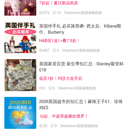
7折起！夏日新品热卖
973
12
Dealmoon英国省钱快报
英国伴手礼 必买推荐🎁- 西太后、Kiltane围
巾、Burberry
H&B买1送1+叠7.5折！
667
3
Dealmoon英国省钱快报
英国家居百货 新生季扣汇总 - Stanley吸管杯
£18
低至1折！玛莎大促开启
0
0
Dealmoon英国省钱快报
2026英国超市折扣汇总丨麻辣王子£1、珍珠
鸡£3
1p起，中超英超爆款搜罗！
25
0
Dealmoon英国省钱快报