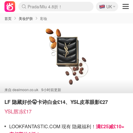
🇬🇧
Prada/Miu 4.8折！
UK
麦卢卡蜂蜜夏促！个位数！
啥？必胜客披萨5折！
首页
美妆护肤
彩妆
来自
dealmoon.co.uk
9小时前更新
LF 隐藏好价🤫卡诗白金£14、YSL皮革眼影£27
YSL唇冻£17
LOOKFANTASTIC.COM 现有 隐藏福利！
满£25减£10=