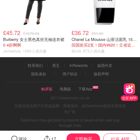
£45.72
£36.72
£1070.24
£51.00
Burberry 女士黑色真丝无袖连衣裙
Chanel La Mousse 山茶洁面乳 150ml
0.4折啊啊
回国前买2支！国内¥620！立省近一半！
Jomashop
1064人感兴趣
Boots
873人感兴趣
联系我们
黑五
InRewards
饭团外卖
隐私条款
用户协议
版权声明
触屏版
电脑版
下载App
2017©dealmoon.co.uk
打开 APP
页面信息由用户分享或品牌、商家提供，由Dealmoon核实后发布折
扣广告
Dealmoon may get paid by brands or deals when user buy
through links
立即购买
评论
17
打开 APP