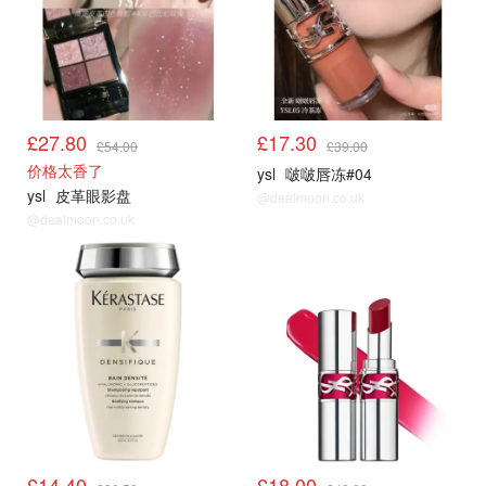
£27.80
£17.30
£54.00
£39.00
价格太香了
ysl
啵啵唇冻#04
ysl
皮革眼影盘
@dealmoon.co.uk
@dealmoon.co.uk
£14.40
£18.00