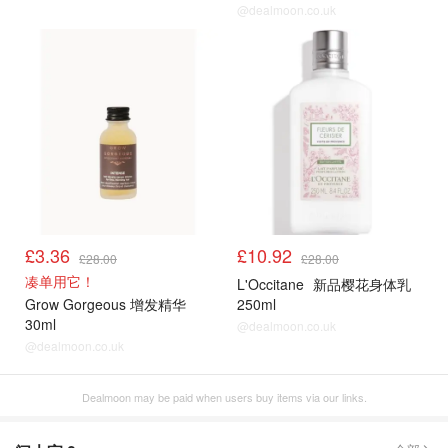
@dealmoon.co.uk
£3.36
£10.92
£28.00
£28.00
凑单用它！
L'Occitane
新品樱花身体乳
Grow Gorgeous 增发精华
250ml
30ml
@dealmoon.co.uk
@dealmoon.co.uk
Dealmoon may be paid when users buy items via our links.