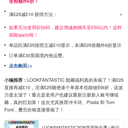
变相额外6折！
满£25减£10 获得方法：
如果无法使用折扣码，建议增减购物车至£50以内！这样
就能apply啦！
单品区满£25按照立减£10显示，未满£25按额外6折显示
订单满£30英国境内免运费。
点击购买>>
小编推荐：
LOOKFANTASTIC 隐藏福利真的杀疯了！满£25
直接再减£10，没满£25随便凑个单基本也能做到6折，这波
力度太顶了！重点是老用户也建议重新注册新人账号继续
薅，真的巨划算！这次尤其推荐冲卡诗、Prada 和 Tom
Ford，叠完价格直接香疯了！
LOOKFANTASTIC2026英国新生季 | 每日