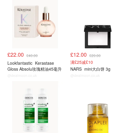
£22.00
£12.00
£40.00
£20.00
满£25减£10
Lookfantastic
Kerastase
Gloss Absolu玫瑰精油45毫升
NARS
mini大白饼 3g
@dealmoon.co.uk
@dealmoon.co.uk