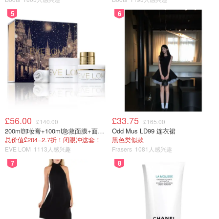
5
6
£56.00
£33.75
£140.00
£165.00
200ml卸妆膏+100ml急救面膜+面霜+洁颜布
Odd Mus LD99 连衣裙
总价值£204=2.7折！闭眼冲这套！
黑色类似款
EVE LOM
1113人感兴趣
Frasers
1081人感兴趣
7
8