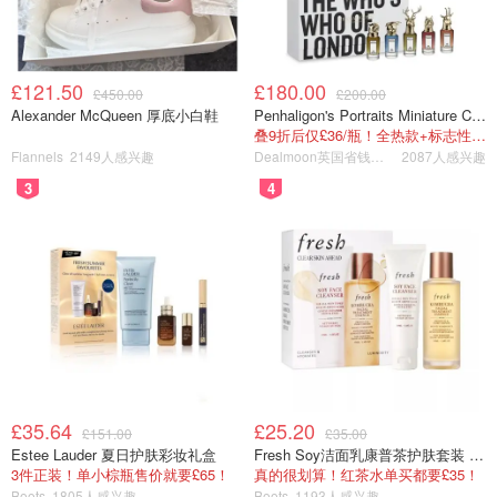
£121.50
£180.00
£450.00
£200.00
Alexander McQueen 厚底小白鞋
Penhaligon's Portraits Miniature Collection 香氛套装 5瓶装
叠9折后仅£36/瓶！全热款+标志性兽首头
Flannels
2149人感兴趣
Dealmoon英国省钱快报
2087人感兴趣
3
4
£35.64
£25.20
£151.00
£35.00
Estee Lauder 夏日护肤彩妆礼盒
Fresh Soy洁面乳康普茶护肤套装 100ml
3件正装！单小棕瓶售价就要£65！
真的很划算！红茶水单买都要£35！
Boots
1805人感兴趣
Boots
1193人感兴趣