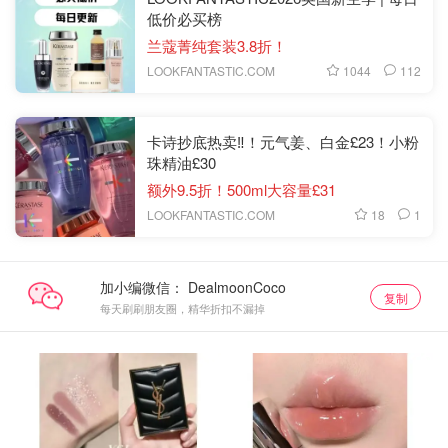
低价必买榜
兰蔻菁纯套装3.8折！
1044
112
LOOKFANTASTIC.COM
卡诗抄底热卖‼️！元气姜、白金£23！小粉
珠精油£30
额外9.5折！500ml大容量£31
18
1
LOOKFANTASTIC.COM
加小编微信：
复制
每天刷刷朋友圈，精华折扣不漏掉