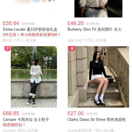
£35.64
£46.20
£151.00
£165.00
Estee Lauder 夏日护肤彩妆礼盒
Burberry Slim Fit 真丝围巾 女士
3件正装！单小棕瓶售价就要£65！
Boots
1151人感兴趣
Glamood
1138人感兴趣
7
8
£68.85
£27.00
£135.00
£75.00
Camper 卡西米拉 女士鞋子
Clarks Daiss 30 Shine 黑色漆皮鞋
银色很特别！
Camper
805人感兴趣
Clarks英国官网
766人感兴趣