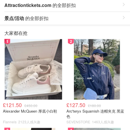
Attractiontickets.com
的全部折扣
景点/活动
的全部折扣
大家都在抢
1
2
£121.50
£127.50
£450.00
£180.00
Alexander McQueen 厚底小白鞋
Arc'teryx Squamish 连帽夹克 黑蓝
色
Flannels
2123人感兴趣
SEVENSTORE
1463人感兴趣