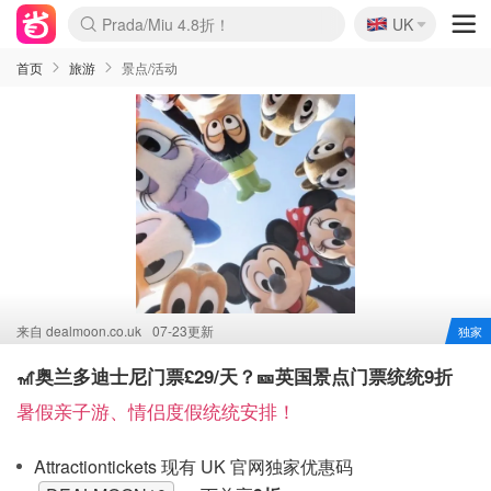
🇬🇧
Prada/Miu 4.8折！
UK
麦卢卡蜂蜜夏促！个位数！
啥？必胜客披萨5折！
首页
旅游
景点/活动
来自
dealmoon.co.uk
07-23更新
独家
🎢奥兰多迪士尼门票£29/天？🎫英国景点门票统统9折
暑假亲子游、情侣度假统统安排！
Attractiontickets 现有 UK 官网独家优惠码