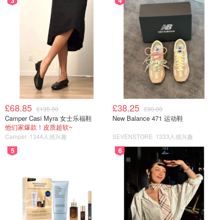
3
4
£68.85
£38.25
£135.00
£90.00
Camper Casi Myra 女士乐福鞋
New Balance 471 运动鞋
他们家爆款！皮质超软~
Camper
1344人感兴趣
SEVENSTORE
1333人感兴趣
5
6