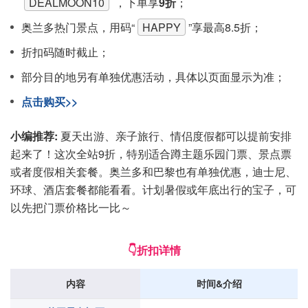
DEALMOON10
，下单享
9折
；
奥兰多热门景点，用码“
HAPPY
”享最高8.5折；
折扣码随时截止；
部分目的地另有单独优惠活动，具体以页面显示为准；
点击购买>>
小编推荐:
夏天出游、亲子旅行、情侣度假都可以提前安排
起来了！这次全站9折，特别适合蹲主题乐园门票、景点票
或者度假相关套餐。奥兰多和巴黎也有单独优惠，迪士尼、
环球、酒店套餐都能看看。计划暑假或年底出行的宝子，可
以先把门票价格比一比～
👇折扣详情
内容
时间&介绍