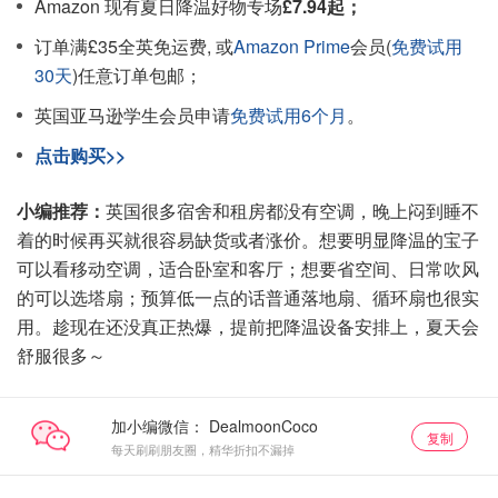
Amazon 现有夏日降温好物专场
£7.94起；
订单满£35全英免运费, 或
Amazon Prime
会员(
免费试用
30天
)任意订单包邮；
英国亚马逊学生会员申请
免费试用6个月
。
点击购买>>
小编推荐：
英国很多宿舍和租房都没有空调，晚上闷到睡不
着的时候再买就很容易缺货或者涨价。想要明显降温的宝子
可以看移动空调，适合卧室和客厅；想要省空间、日常吹风
的可以选塔扇；预算低一点的话普通落地扇、循环扇也很实
用。趁现在还没真正热爆，提前把降温设备安排上，夏天会
舒服很多～
加小编微信：
复制
每天刷刷朋友圈，精华折扣不漏掉