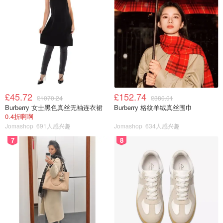
£45.72
£152.74
£1070.24
£380.01
Burberry 女士黑色真丝无袖连衣裙
Burberry 格纹羊绒真丝围巾
0.4折啊啊
Jomashop
691人感兴趣
Jomashop
634人感兴趣
7
8