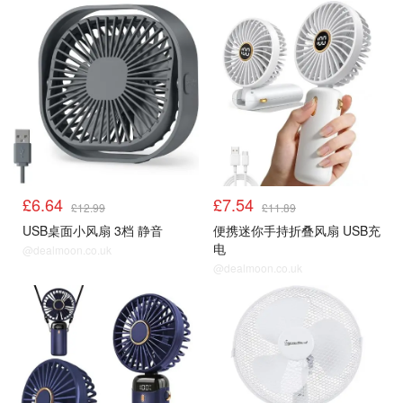
风扇
风扇
£6.64
£7.54
£12.99
£11.89
USB桌面小风扇 3档 静音
便携迷你手持折叠风扇 USB充
电
@dealmoon.co.uk
@dealmoon.co.uk
风扇
风扇