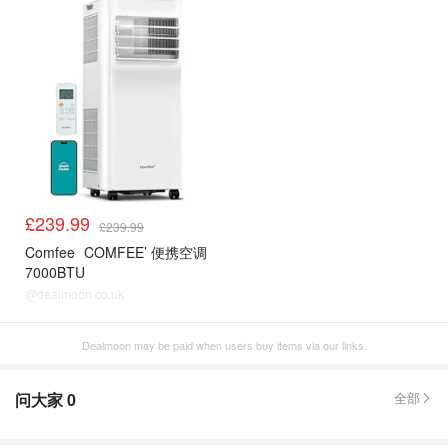
空调
£239.99
£239.99
Comfee
COMFEE’ 便携空调
7000BTU
@dealmoon.co.uk
Dealmoon may be paid when users buy items via our links.
问大家
0
全部