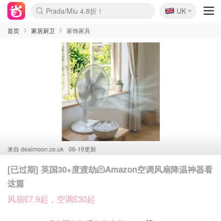
🇬🇧
Prada/Miu 4.8折！
UK
麦卢卡蜂蜜夏促！个位数！
啥？必胜客披萨5折！
首页
家居厨卫
家饰家具
来自
dealmoon.co.uk
06-19更新
[已过期] 英国30+度渡劫🫠Amazon空调风扇降温神器看
这篇
风扇£7.9起，空调£30起