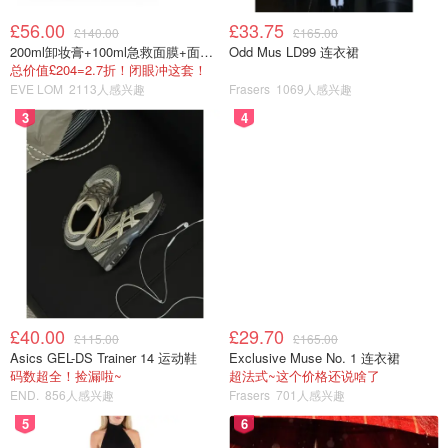
£56.00
£33.75
£140.00
£165.00
200ml卸妆膏+100ml急救面膜+面霜+洁颜布
Odd Mus LD99 连衣裙
总价值£204=2.7折！闭眼冲这套！
EVE LOM
2113人感兴趣
Frasers
1069人感兴趣
3
4
£40.00
£29.70
£115.00
£165.00
Asics GEL-DS Trainer 14 运动鞋
Exclusive Muse No. 1 连衣裙
码数超全！捡漏啦~
超法式~这个价格还说啥了
END.
856人感兴趣
Frasers
701人感兴趣
5
6