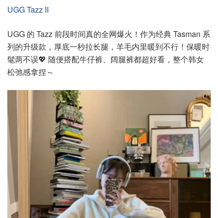
UGG Tazz II
UGG 的 Tazz 前段时间真的全网爆火！作为经典 Tasman 系
列的升级款，厚底一秒拉长腿，羊毛内里暖到不行！保暖时
髦两不误💖 随便搭配牛仔裤、阔腿裤都超好看，整个韩女
松弛感拿捏～