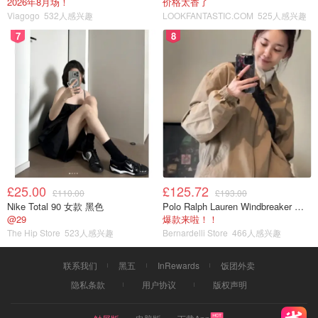
2026年8月场！
价格太香了
Viagogo
532人感兴趣
LOOKFANTASTIC.COM
525人感兴趣
7
8
£25.00
£125.72
£110.00
£193.00
Nike Total 90 女款 黑色
Polo Ralph Lauren Windbreaker 夹克 薄款
@29
爆款来啦！！
The Hip Store
523人感兴趣
Bernardelli Store
466人感兴趣
联系我们
黑五
InRewards
饭团外卖
隐私条款
用户协议
版权声明