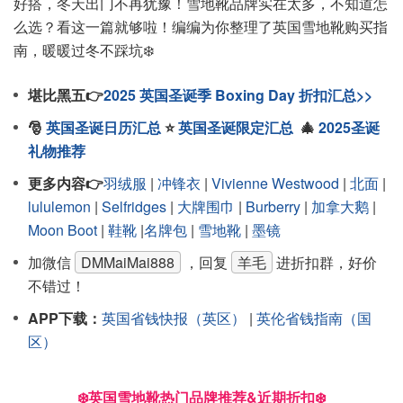
好搭，冬天出门不再犹豫！雪地靴品牌实在太多，不知道怎
么选？看这一篇就够啦！编编为你整理了英国雪地靴购买指
南，暖暖过冬不踩坑❄️
堪比黑五👉
2025 英国圣诞季 Boxing Day 折扣汇总>>
🎅
英国圣诞日历汇总
⭐
英国圣诞限定汇总
🎄
2025圣诞
礼物推荐
更多内容👉
羽绒服
|
冲锋衣
|
Vivienne Westwood
|
北面
|
lululemon
|
Selfridges
|
大牌围巾
|
Burberry
|
加拿大鹅
|
Moon Boot
|
鞋靴
|
名牌包
|
雪地靴
|
墨镜
加微信
DMMaiMai888
，回复
羊毛
进折扣群，好价
不错过！
APP下载：
英国省钱快报（英区）
|
英伦省钱指南（国
区）
❄️英国雪地靴热门品牌推荐&近期折扣❄️