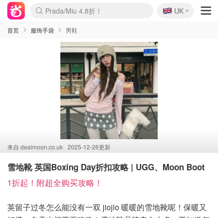
🇬🇧
Prada/Miu 4.8折！
UK
麦卢卡蜂蜜夏促！个位数！
啥？必胜客披萨5折！
首页
服饰手袋
男鞋
来自
dealmoon.co.uk
2025-12-26更新
雪地靴 英国Boxing Day折扣攻略 | UGG、Moon Boot
1折起！附超全购买攻略！
英留子过冬怎么能没有一双 jiojio 暖暖的雪地靴呢！保暖又