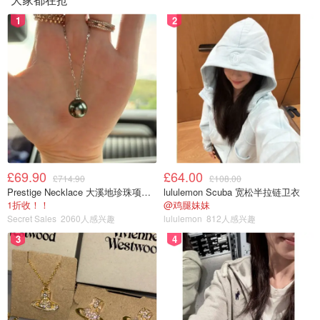
1
2
£69.90
£64.00
£714.90
£108.00
Prestige Necklace 大溪地珍珠项链 10-11mm
lululemon Scuba 宽松半拉链卫衣
1折收！！
@鸡腿妹妹
Secret Sales
2060人感兴趣
lululemon
812人感兴趣
3
4