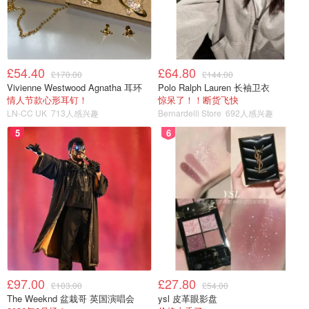
£54.40
£64.80
£170.00
£144.00
Vivienne Westwood Agnatha 耳环
Polo Ralph Lauren 长袖卫衣
情人节款心形耳钉！
惊呆了！！断货飞快
LN-CC UK
713人感兴趣
Bernardelli Store
692人感兴趣
5
6
£97.00
£27.80
£103.00
£54.00
The Weeknd 盆栽哥 英国演唱会
ysl 皮革眼影盘