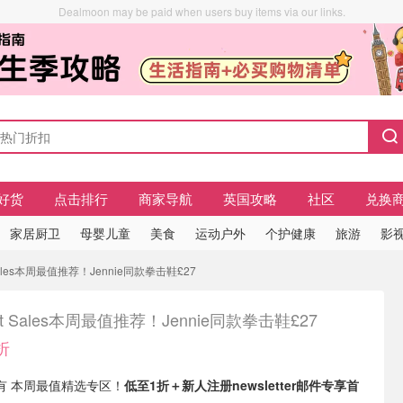
Dealmoon may be paid when users buy items via our links.
好货
点击排行
商家导航
英国攻略
社区
兑换
家居厨卫
母婴儿童
美食
运动户外
个护健康
旅游
影视
Sales本周最值推荐！Jennie同款拳击鞋£27
ret Sales本周最值推荐！Jennie同款拳击鞋£27
折
es 现有 本周最值精选专区！
低至1折＋
新人注册newsletter邮件专享首