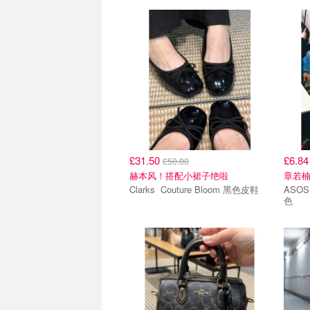
£31.50
£6.8
£50.00
赫本风！搭配小裙子绝啦
章若
Clarks Couture Bloom 黑色皮鞋
ASOS DE
色