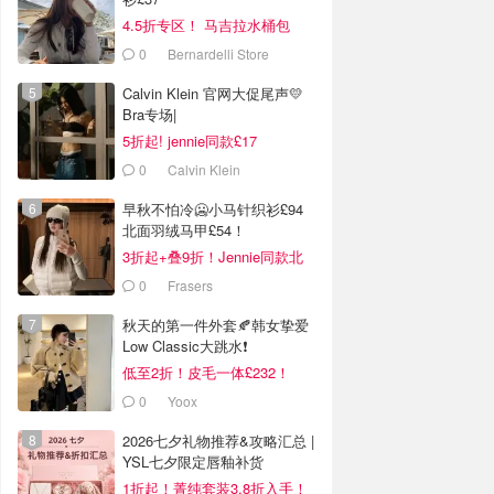
4.5折专区！ 马吉拉水桶包
£411
0
Bernardelli Store
Calvin Klein 官网大促尾声💛
Bra专场|
5折起! jennie同款£17
0
Calvin Klein
早秋不怕冷🥶小马针织衫£94
北面羽绒马甲£54！
3折起+叠9折！Jennie同款北
面£242！
0
Frasers
秋天的第一件外套🍂韩女挚爱
Low Classic大跳水❗️
低至2折！皮毛一体£232！
0
Yoox
2026七夕礼物推荐&攻略汇总 |
YSL七夕限定唇釉补货
1折起！菁纯套装3.8折入手！