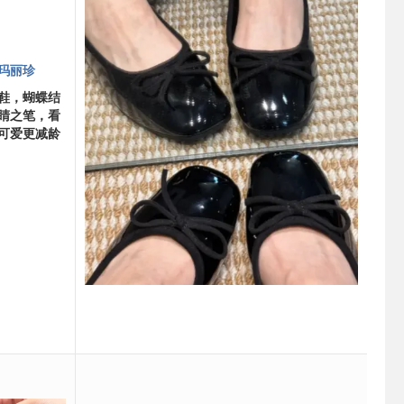
玛丽珍
鞋，蝴蝶结
睛之笔，看
可爱更减龄