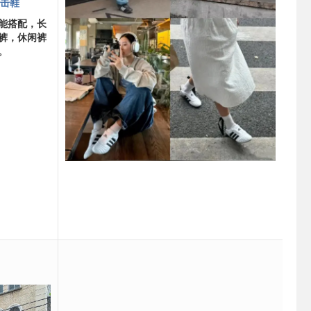
拳击鞋
万能搭配，长
裤，休闲裤
。