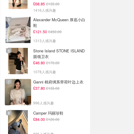
£68.85
£135.00
1416人感兴趣
Alexander McQueen 厚底小白
鞋
£121.50
£450.00
1313人感兴趣
Stone Island STONE ISLAND
圆领卫衣
£46.80
£170.00
1078人感兴趣
Ganni 棉府绸系带荷叶边上衣
£37.80
£135.00
996人感兴趣
Camper 玛丽珍鞋
£84.00
£120.00
895人感兴趣