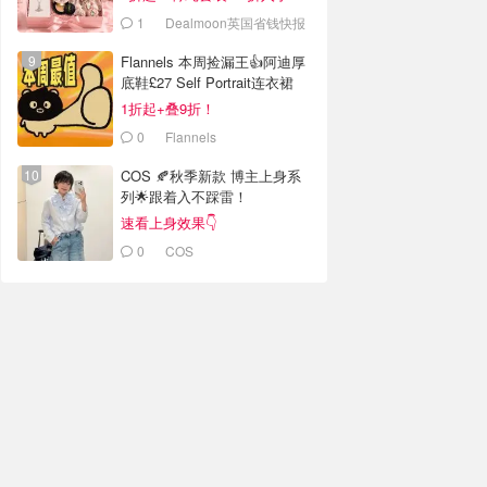
1
Dealmoon英国省钱快报
Flannels 本周捡漏王👍阿迪厚
底鞋£27 Self Portrait连衣裙
£63
1折起+叠9折！
0
Flannels
COS 🍂秋季新款 博主上身系
列🌟跟着入不踩雷！
速看上身效果👇
0
COS