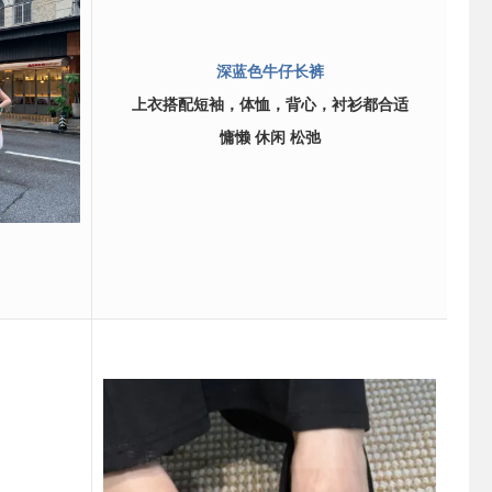
深蓝色牛仔长裤
上衣搭配短袖，体恤，背心，衬衫都合适
慵懒 休闲 松弛