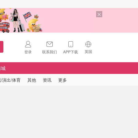
英国
登录
联系我们
APP下载
🇺🇸
美国
商城
🇨🇳
中国
/演出/体育
其他
资讯
更多
🇨🇦
加拿大
扫码下载 App
🇬🇧
英国
Download on the
App Store
🇩🇪
德国
Download the
Android App
🇫🇷
法国