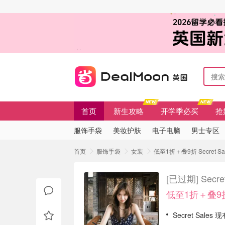
首页
新生攻略
开学季必买
抢
服饰手袋
美妆护肤
电子电脑
男士专区
首页
服饰手袋
女装
低至1折＋叠9折 Secret 
[已过期]
Sec
低至1折＋叠9
Secret Sal