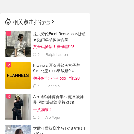
相关点击排行榜
拉夫劳伦Final Reduction5折起
🔥热门单品捡漏合集
黄金码捡漏！棒球帽£25
0
Ralph Lauren
Flannels 夏促升级🔥椰子鞋
£19 北面1996羽绒服£67
额外9折！小马logo T恤£28
1
Flannels
Alo 通勤神裤合集👉超显瘦神
器 网红爆款阔腿裤£138
干货满满！
0
Alo Yoga
大牌打骨折💥小马T£18 针织开
衫£37