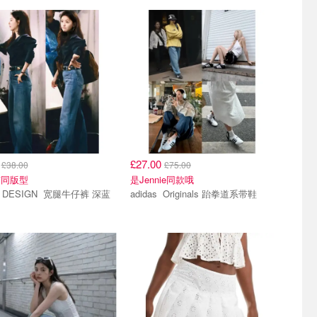
4
£27.00
£38.00
£75.00
楠同版型
是Jennie同款哦
SIGN 宽腿牛仔裤 深蓝
adidas Originals 跆拳道系带鞋