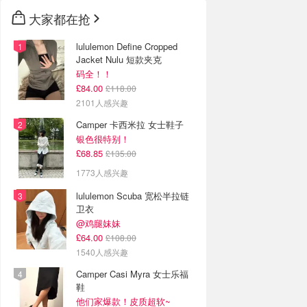
大家都在抢
lululemon Define Cropped
Jacket Nulu 短款夹克
码全！！
£84.00
£118.00
2101人感兴趣
Camper 卡西米拉 女士鞋子
银色很特别！
£68.85
£135.00
1773人感兴趣
lululemon Scuba 宽松半拉链
卫衣
@鸡腿妹妹
£64.00
£108.00
1540人感兴趣
Camper Casi Myra 女士乐福
鞋
他们家爆款！皮质超软~