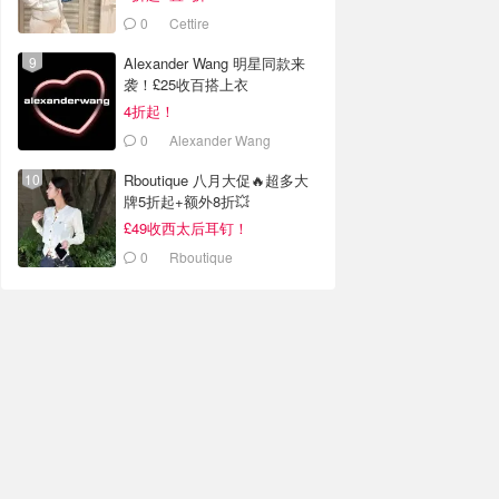
0
Cettire
Alexander Wang 明星同款来
袭！£25收百搭上衣
4折起！
0
Alexander Wang
Rboutique 八月大促🔥超多大
牌5折起+额外8折💥
£49收西太后耳钉！
0
Rboutique