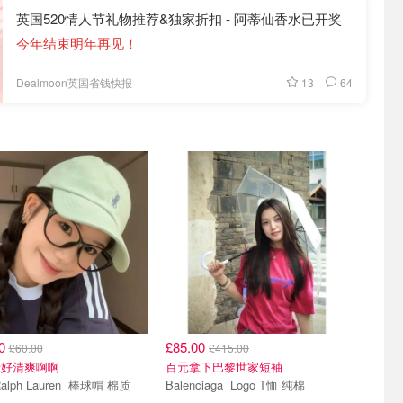
英国520情人节礼物推荐&独家折扣 - 阿蒂仙香水已开奖
今年结束明年再见！
13
64
Dealmoon英国省钱快报
00
£85.00
£60.00
£415.00
绿好清爽啊啊
百元拿下巴黎世家短袖
Polo Ralph Lauren 棒球帽 棉质
Balenciaga Logo T恤 纯棉