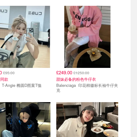
00
£249.00
£95.00
£1250.00
琦同款
甜妹必备的粉色牛仔衣
Diesel T-Angie 椭圆D图案T恤
Balenciaga 印花棉徽标长袖牛仔夹
克