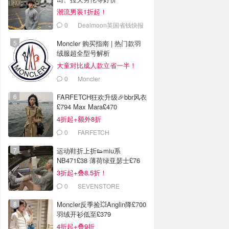
潮流男装1折起！
0
Dealmoon英国省钱快报
Moncler 购买指南 | 热门款羽
绒服超全型号解析
大童对比成人款立省一半！
0
Moncler
FARFETCH狂欢升级🎉bbr风衣
£794 Max Mara£470
4折起+额外8折
0
FARFETCH
运动鞋折上折👟miu系
NB471£38 薄荷绿亚瑟士£76
3折起+叠8.5折！
0
SEVENSTORE
Moncler反季捡💥Anglin降£700
羽绒开衫低至£379
4折起+叠9折