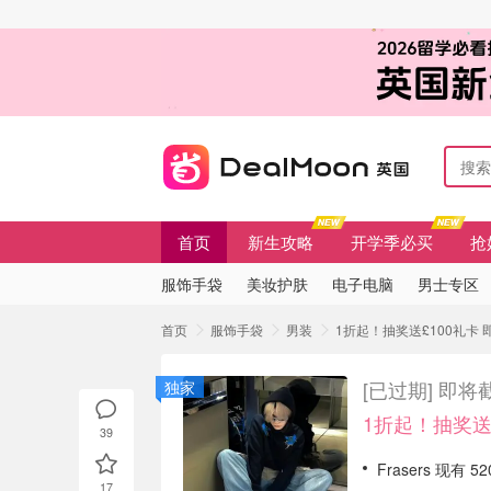
首页
新生攻略
开学季必买
抢
服饰手袋
美妆护肤
电子电脑
男士专区
首页
服饰手袋
男装
1折起！抽奖送£100礼卡 即将
[已过期]
即将截
独家
1折起！抽奖送
39
Frasers 现有 
17