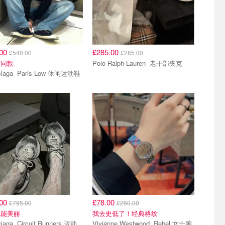
.00
£285.00
£540.00
£285.00
汀同款
Polo Ralph Lauren 老干部夹克
Balenciaga Paris Low 休闲运动鞋
.00
£78.00
£795.00
£260.00
也能美丽
我去史低了！经典格纹
uit Runners 运动
Vivienne Westwood Rebel 女士腕