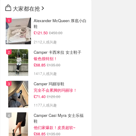
大家都在抢
Alexander McQueen 厚底小白
鞋
£121.50
£450.00
2112人感兴趣
Camper 卡西米拉 女士鞋子
银色很特别！
£68.85
£135.00
1417人感兴趣
Camper 玛丽珍鞋
完全不会累脚的玛丽珍！
£71.40
£120.00
1177人感兴趣
Camper Casi Myra 女士乐福
鞋
他们家爆款！皮质超软~
£68.85
£135.00