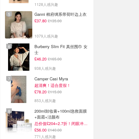
1128人感兴趣
Ganni 棉府绸系带荷叶边上衣
£37.80
£135.00
1079人感兴趣
Burberry Slim Fit 真丝围巾 女
士
£46.20
£165.00
938人感兴趣
Camper Casi Myra
超清爽！适合度假！
£78.20
£115.00
853人感兴趣
200ml卸妆膏+100ml急救面膜
+面霜+洁颜布
总价值£204=2.7折！闭眼冲这套！
£56.00
£140.00
771人感兴趣