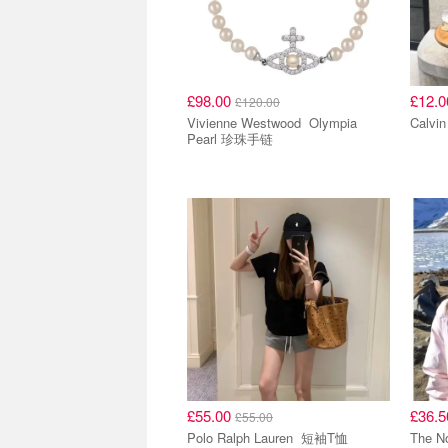
£98.00
£12.
£120.00
Vivienne Westwood Olympia
Pearl 珍珠手链
£55.00
£36.
£55.00
Polo Ralph Lauren 短袖T恤