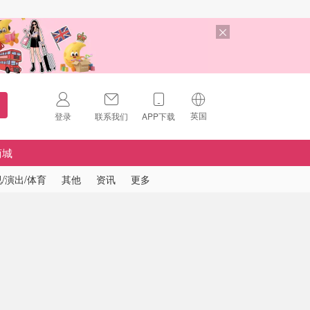
英国
登录
联系我们
APP下载
🇺🇸
美国
商城
🇨🇳
中国
/演出/体育
其他
资讯
更多
🇨🇦
加拿大
扫码下载 App
🇬🇧
英国
Download on the
App Store
🇩🇪
德国
Download the
Android App
🇫🇷
法国