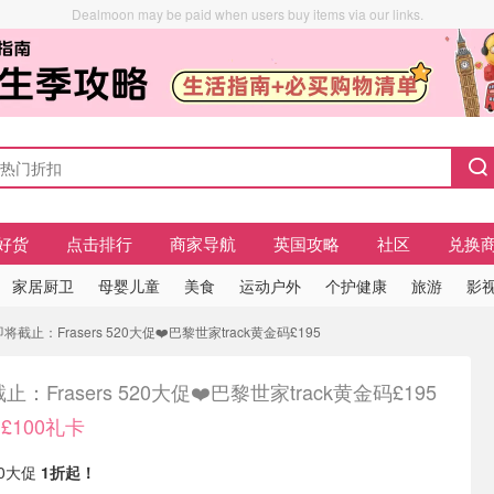
Dealmoon may be paid when users buy items via our links.
好货
点击排行
商家导航
英国攻略
社区
兑换
家居厨卫
母婴儿童
美食
运动户外
个护健康
旅游
影视
截止：Frasers 520大促❤️巴黎世家track黄金码£195
止：Frasers 520大促❤️巴黎世家track黄金码£195
£100礼卡
520大促
1折起！