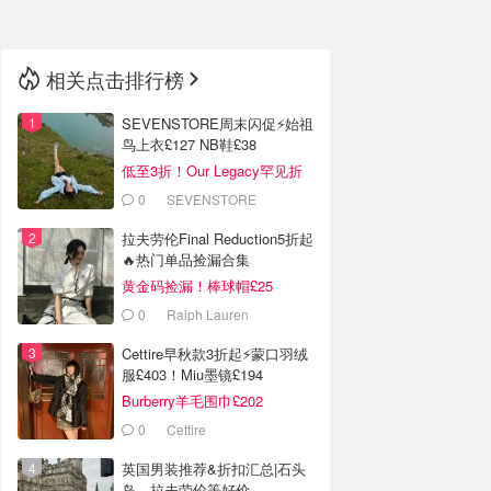
相关点击排行榜
SEVENSTORE周末闪促⚡️始祖
鸟上衣£127 NB鞋£38
低至3折！Our Legacy罕见折
0
SEVENSTORE
拉夫劳伦Final Reduction5折起
🔥热门单品捡漏合集
黄金码捡漏！棒球帽£25
0
Ralph Lauren
Cettire早秋款3折起⚡️蒙口羽绒
服£403！Miu墨镜£194
Burberry羊毛围巾£202
0
Cettire
英国男装推荐&折扣汇总|石头
岛、拉夫劳伦等好价