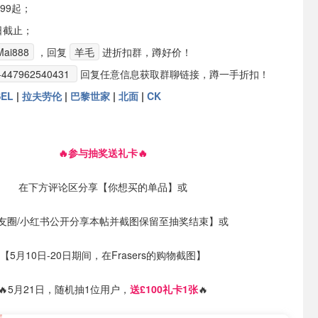
99起；
日截止；
ai888
，回复
羊毛
进折扣群，蹲好价！
+447962540431
回复任意信息获取群聊链接，蹲一手折扣！
SEL
|
拉夫劳伦
|
巴黎世家
|
北面
|
CK
🔥参与抽奖送礼卡🔥
在下方评论区分享【你想买的单品】或
友圈/小红书公开分享本帖并截图保留至抽奖结束】或
【5月10日-20日期间，在Frasers的购物截图】
🔥5月21日，随机抽1位用户，
送£100礼卡1张
🔥