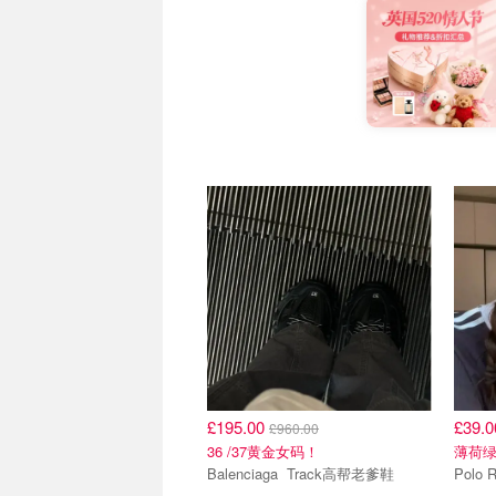
£195.00
£39.
£960.00
36 /37黄金女码！
薄荷
Balenciaga Track高帮老爹鞋