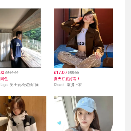
.00
£17.00
£540.00
£55.00
不同色
夏天打底好看！
Balenciaga 男士宽松短袖T恤
Diesel 露脐上衣