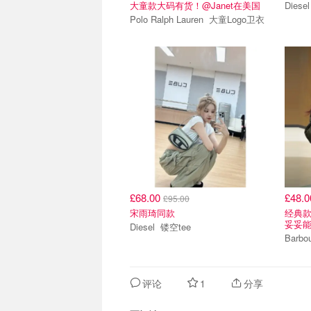
大童款大码有货！@Janet在美国
Polo Ralph Lauren 大童Logo卫衣
£68.00
£48.
£95.00
宋雨琦同款
经典款！
妥妥能穿
Diesel 镂空tee
评论
1
分享