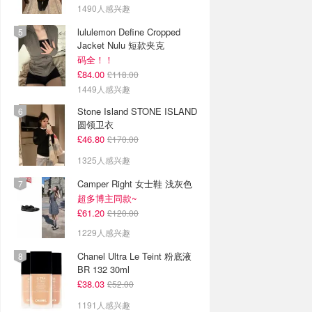
1490人感兴趣
lululemon Define Cropped
Jacket Nulu 短款夹克
码全！！
£84.00
£118.00
1449人感兴趣
Stone Island STONE ISLAND
圆领卫衣
£46.80
£170.00
1325人感兴趣
Camper Right 女士鞋 浅灰色
超多博主同款~
£61.20
£120.00
1229人感兴趣
Chanel Ultra Le Teint 粉底液
BR 132 30ml
£38.03
£52.00
1191人感兴趣