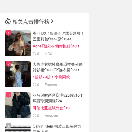
相关点击排行榜
夯‼️HBX 1折清仓📍越买越省！
巴宝莉包£329/原£1641
AcneT恤£56 勃肯拖鞋£48！
6
HBX
大牌连衣裙抄底价💥拉夫劳伦
衬衫裙£130 CK连衣裙£29！
1折起+9折！小鞠同款
Ganni£88
0
Frasers
亚马逊时尚区💥满£25减£10！
玛丽珍洞洞鞋£24
哥伦比亚抓绒外套£19
0
Amazon
Calvin Klein 棉质三条装弹力
三角内裤