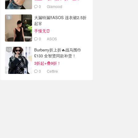
0
Glamood
大漏特漏‼️ASOS 连衣裙2.5折
起👗
手慢无⏰
0
ASOS
Burberry折上折🔥战马围巾
£133 全智贤同款补货！
3折起+叠9折！
0
Cettire