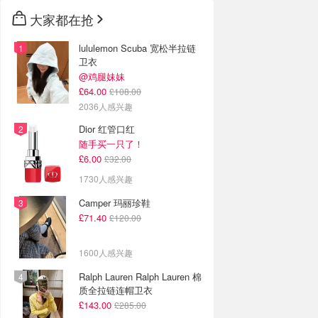
大家都在抢
lululemon Scuba 宽松半拉链
卫衣
@鸡腿妹妹
£64.00
£108.00
2036人感兴趣
Dior 红管口红
随手买一只了！
£6.00
£32.00
1730人感兴趣
Camper 玛丽珍鞋
£71.40
£120.00
1600人感兴趣
Ralph Lauren Ralph Lauren 棉
质全拉链连帽卫衣
£143.00
£285.00