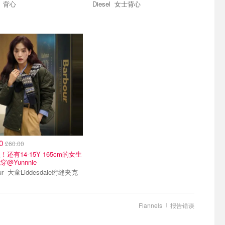
Diesel 背心
Diesel 女士背心
00
£60.00
还有14-15Y 165cm的女生
@Yunnnie
Barbour 大童Liddesdale绗缝夹克
Flannels
报告错误