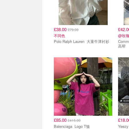
£38.00
£42.
£79.00
不同色
@玫
Polo Ralph Lauren 大童牛津衬衫
Comme 
高帮
£85.00
£18.
£415.00
Balenciaga Logo T恤