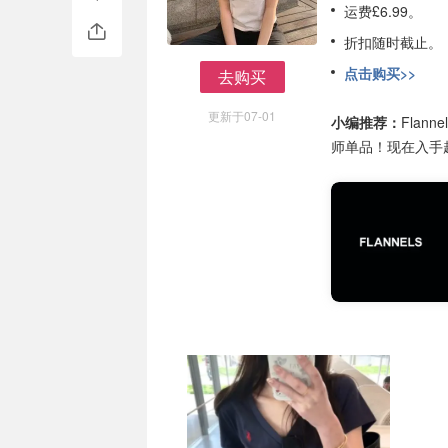
运费£6.99。
折扣随时截止。
点击购买>>
去购买
去购买
更新于07-01
小编推荐：
Fla
师单品！现在入手