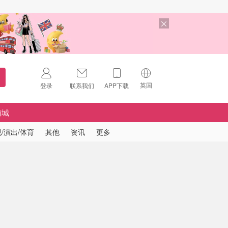
英国
登录
联系我们
APP下载
🇺🇸
美国
商城
🇨🇳
中国
/演出/体育
其他
资讯
更多
🇨🇦
加拿大
扫码下载 App
🇬🇧
英国
Download on the
App Store
🇩🇪
德国
Download the
Android App
🇫🇷
法国