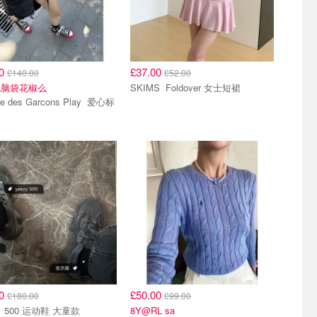
00
£37.00
£140.00
£52.00
瑰脑袋花椒么
SKIMS Foldover 女士短裙
des Garcons Play 爱心标
00
£50.00
£180.00
£99.00
Yeezy 500 运动鞋 大童款
8Y@RL sa