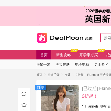
首页
新生攻略
开学季必买
抢
服饰手袋
美妆护肤
电子电脑
男士专区
首页
服饰手袋
女装
2折起！ Flannels 百镑
[已过期]
Fla
独家
2折起！
Flannels 现有
1