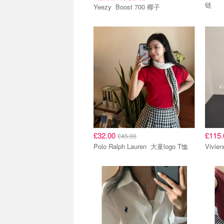
链
Yeezy Boost 700 椰子
£32.00
£115
£45.00
Polo Ralph Lauren 大童logo T恤