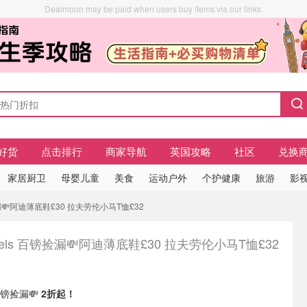
Dealmoon may be paid when users buy items via our links.
好货
点击排行
商家导航
英国攻略
社区
兑换
家居厨卫
母婴儿童
美食
运动户外
个护健康
旅游
影视
捡漏💸阿迪薄底鞋£30 拉夫劳伦小马T恤£32
nnels 百镑捡漏💸阿迪薄底鞋£30 拉夫劳伦小马T恤£32
 百镑捡漏💸
2折起！