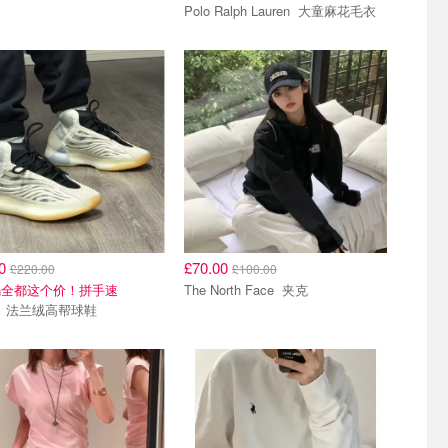
Polo Ralph Lauren 大童麻花毛衣
00
£70.00
£220.00
£100.00
码全都这个价！拼手速
The North Face 夹克
Yeezy 法兰绒高帮球鞋