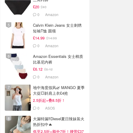
£20
£40
0
Amazon
Calvin Klein Jeans 女士刺绣
短袖T恤 圆领
£14.99
£14.99
0
Amazon
Amazon Essentials 女士棉质
比基尼内裤
£6.12
£6.12
0
Amazon
地中海度假风🌿 MANGO 夏季
大促💥斜肩上衣£4抢
2.5折起+叠8.5折！
0
ASOS
大漏特漏‼️Diesel夏日辣妹装火
热折扣中🔥
低至2.5折+额外7折！腰带£37