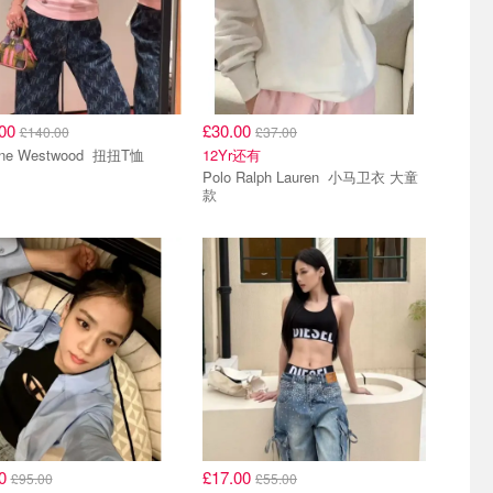
.00
£30.00
£140.00
£37.00
Vivienne Westwood 扭扭T恤
12Yr还有
Polo Ralph Lauren 小马卫衣 大童
款
00
£17.00
£95.00
£55.00