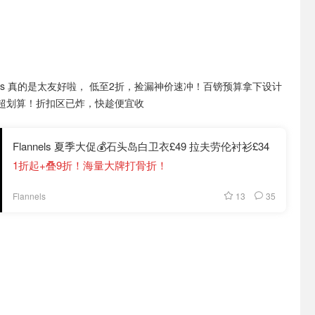
nnels 真的是太友好啦， 低至2折，捡漏神价速冲！百镑预算拿下设计
超划算！折扣区已炸，快趁便宜收
Flannels 夏季大促💰石头岛白卫衣£49 拉夫劳伦衬衫£34
1折起+叠9折！海量大牌打骨折！
13
35
Flannels