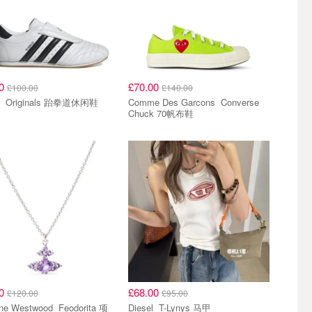
00
£70.00
£100.00
£140.00
adidas Originals 跆拳道休闲鞋
Comme Des Garcons Converse
Chuck 70帆布鞋
00
£68.00
£120.00
£95.00
Westwood Feodorita 项
Diesel T-Lynys 马甲