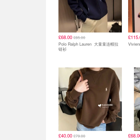
£68.00
£115
£85.00
Polo Ralph Lauren 大童童连帽拉
链衫
£40.00
£68.
£79.00