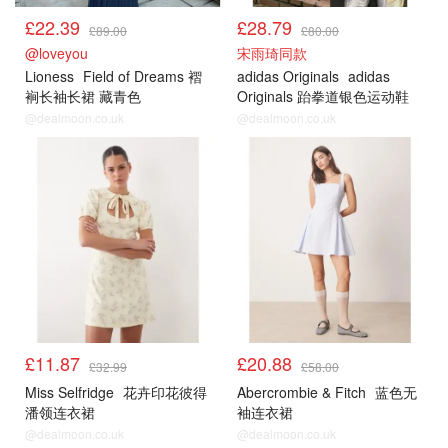
£22.39
£28.79
£89.00
£80.00
@loveyou
宋雨琦同款
Lioness
Field of Dreams 褶
adidas Originals
adidas
裥长袖长裙 藏青色
Originals 跆拳道银色运动鞋
@dealmoon.co.uk
@dealmoon.co.uk
£11.87
£20.88
£32.99
£58.00
Miss Selfridge
花卉印花彼得
Abercrombie & Fitch
蓝色无
潘领连衣裙
袖连衣裙
@dealmoon.co.uk
@dealmoon.co.uk