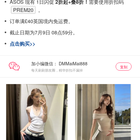
ASOS 现有 1日闪促
2折起+叠8折！
需要使用折扣码
PREM20
。
订单满£40英国境内免运费。
截止日期为7月9日 08点59分。
点击购买>>
加小编微信：
复制
每天刷刷朋友圈，精华折扣不漏掉