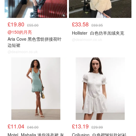
£19.80
£33.58
£55.00
£69.95
@150的月亮
Hollister
白色仿羊羔绒夹克
Aria Cove 黑色雪纺拼接荷叶
@dealmoon.co.uk
边短裙
@dealmoon.co.uk
£11.04
£13.19
£46.00
£29.99
Motel
Mahalia 迷你连衣裙 灰
Collusion
白色褶皱短款衬衫