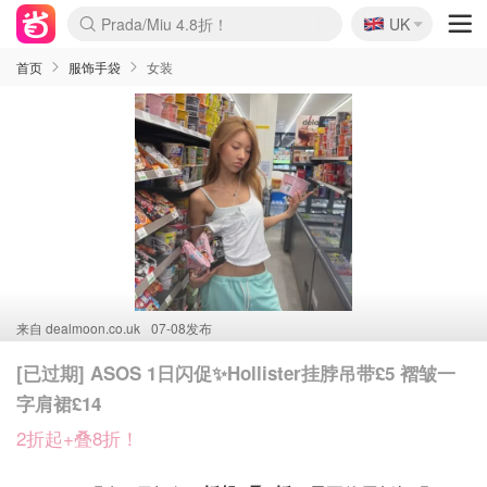
🇬🇧
Prada/Miu 4.8折！
UK
麦卢卡蜂蜜夏促！个位数！
啥？必胜客披萨5折！
首页
服饰手袋
女装
来自
dealmoon.co.uk
07-08发布
[已过期] ASOS 1日闪促✨Hollister挂脖吊带£5 褶皱一
字肩裙£14
2折起+叠8折！