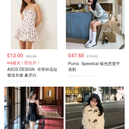
£13.00
£47.60
£65.00
£70.00
ins超火！巨出片！
Puma
Speedcat 银色芭蕾平
ASOS DESIGN
吊带碎花短
底鞋
裙连衣裙 象牙白
@dealmoon.co.uk
@dealmoon.co.uk