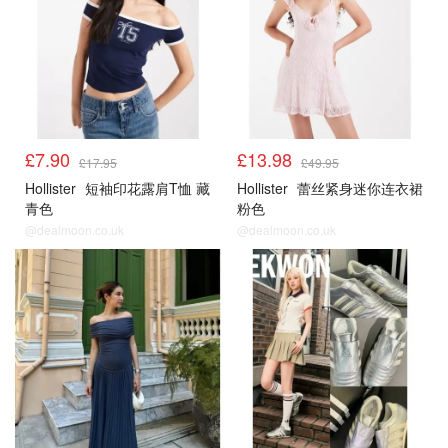
£7.90
£13.98
£17.95
£49.95
Hollister
短袖印花露肩T恤 藏
Hollister
蕾丝紧身迷你连衣裙
青色
粉色
@dealmoon.co.uk
@dealmoon.co.uk