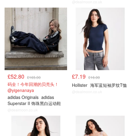
@dealmoon.co.uk
£52.80
£7.19
£165.00
£16.00
码全！今年回潮的贝壳头！
Hollister
海军蓝短袖罗纹T恤
@yigenanaya
@dealmoon.co.uk
adidas Originals
adidas
Superstar II 饰珠黑白运动鞋
@dealmoon.co.uk