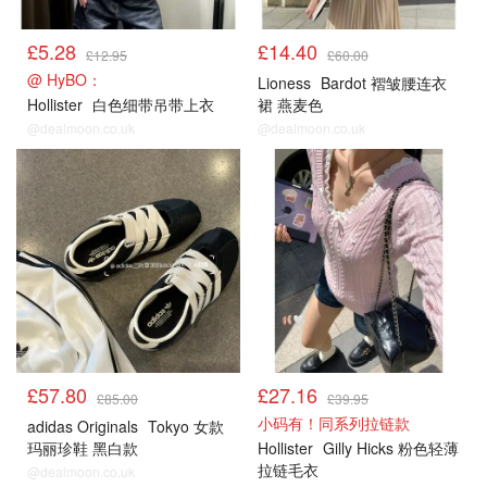
£5.28
£14.40
£12.95
£60.00
@ HyBO：
Lioness
Bardot 褶皱腰连衣
Hollister
白色细带吊带上衣
裙 燕麦色
@dealmoon.co.uk
@dealmoon.co.uk
£57.80
£27.16
£85.00
£39.95
小码有！同系列拉链款
adidas Originals
Tokyo 女款
玛丽珍鞋 黑白款
Hollister
Gilly Hicks 粉色轻薄
拉链毛衣
@dealmoon.co.uk