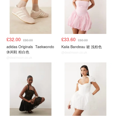
£32.00
£33.60
£80.00
£60.00
adidas Originals
Taekwondo
Kaiia Bandeau 裙 浅粉色
休闲鞋 粉白色
@dealmoon.co.uk
@dealmoon.co.uk