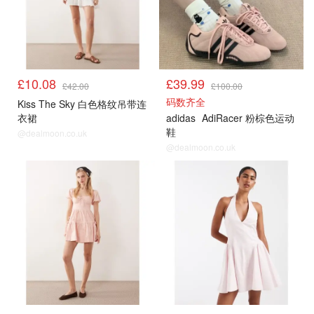
£10.08
£39.99
£42.00
£100.00
码数齐全
Kiss The Sky 白色格纹吊带连
衣裙
adidas
AdiRacer 粉棕色运动
鞋
@dealmoon.co.uk
@dealmoon.co.uk