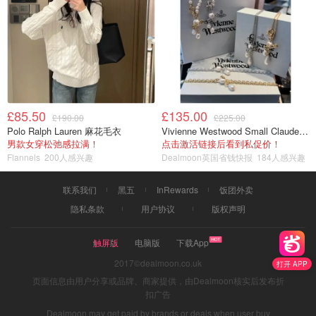
£85.50
£135.00
£190.00
£225.00
Polo Ralph Lauren 麻花毛衣
Vivienne Westwood Small Claude 珍珠项链
男款女穿松弛感拉满！
点击激活链接后看到私促价！
Flannels
200人感兴趣
Dealmoon英国省钱快报
184人感兴趣
联系我们
黑五
InRewards
饭团外卖
隐私条款
用户协议
版权声明
触屏版
电脑版
下载App
2017©dealmoon.co.uk
打开 APP
页面信息由用户分享或品牌、商家提供，由Dealmoon核实后发布折
扣广告
Dealmoon may get paid by brands or deals when user buy