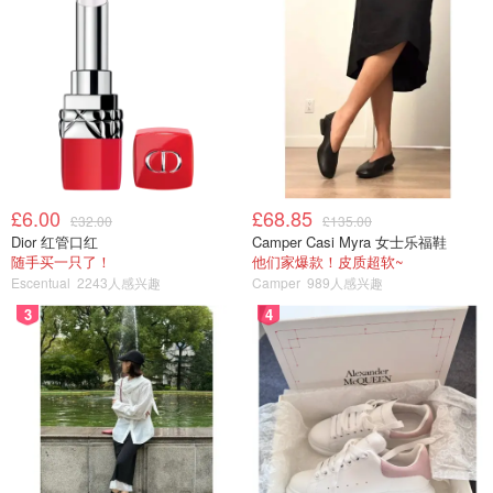
£6.00
£68.85
£32.00
£135.00
Dior 红管口红
Camper Casi Myra 女士乐福鞋
随手买一只了！
他们家爆款！皮质超软~
Escentual
2243人感兴趣
Camper
989人感兴趣
3
4