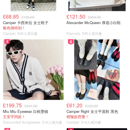
£68.85
£121.50
£135.00
£450.00
Camper 卡西米拉 女士鞋子
Alexander McQueen 厚底小白鞋
银色很特别！
Camper
626人感兴趣
Flannels
599人感兴趣
5
6
£199.75
£61.20
£341.00
£120.00
Miu Miu Eyewear 白框墨镜
Camper Right 女士平底鞋 黑色
王安宇同款！
褶皱款芭蕾！
Discounted Sunglasses
516人感兴趣
Camper
514人感兴趣