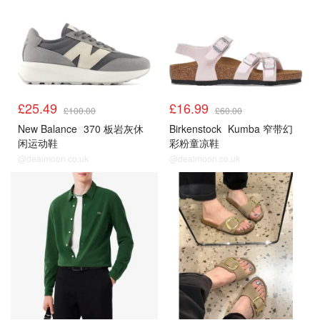
£25.49
£16.99
£100.00
£60.00
New Balance
370 板岩灰休
Birkenstock
Kumba 窄带幻
闲运动鞋
彩粉童凉鞋
@dealmoon.co.uk
@dealmoon.co.uk