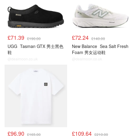
£71.39
£72.24
£190.00
£140.00
UGG
Tasman GTX 男士黑色
New Balance
Sea Salt Fresh
鞋
Foam 男女运动鞋
@dealmoon.co.uk
@dealmoon.co.uk
£96.90
£109.64
£165.00
£210.00