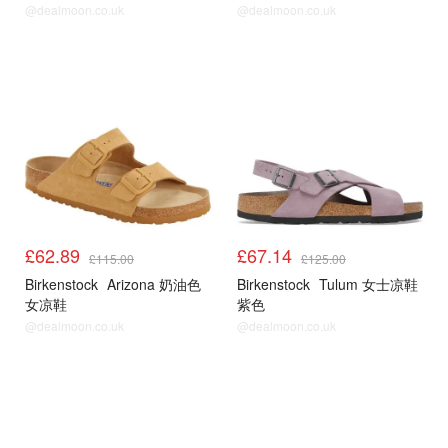
@dealmoon.co.uk
@dealmoon.co.uk
£62.89
£67.14
£115.00
£125.00
Birkenstock
Arizona 奶油色
Birkenstock
Tulum 女士凉鞋
女凉鞋
紫色
@dealmoon.co.uk
@dealmoon.co.uk