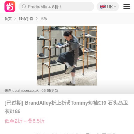
🇬🇧
Prada/Miu 4.8折！
UK
麦卢卡蜂蜜夏促！个位数！
啥？必胜客披萨5折！
首页
服饰手袋
男装
来自
dealmoon.co.uk
06-05更新
[已过期] BrandAlley折上折✌Tommy短袖£19 石头岛卫
衣£186
低至2折＋叠8.5折