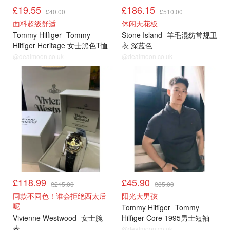
£19.55
£186.15
£40.00
£510.00
面料超级舒适
休闲天花板
Tommy Hilfiger
Tommy
Stone Island
羊毛混纺常规卫
Hilfiger Heritage 女士黑色T恤
衣 深蓝色
@dealmoon.co.uk
@dealmoon.co.uk
£118.99
£45.90
£215.00
£85.00
同款不同色！谁会拒绝西太后
阳光大男孩
呢
Tommy Hilfiger
Tommy
Vivienne Westwood
女士腕
Hilfiger Core 1995男士短袖
表
POLO衫 藏青色
@dealmoon.co.uk