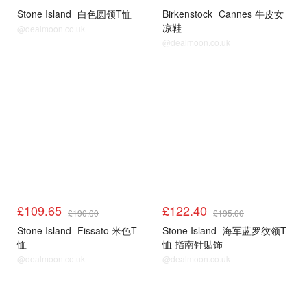
Stone Island
白色圆领T恤
Birkenstock
Cannes 牛皮女
凉鞋
@dealmoon.co.uk
@dealmoon.co.uk
£109.65
£122.40
£190.00
£195.00
Stone Island
Fissato 米色T
Stone Island
海军蓝罗纹领T
恤
恤 指南针贴饰
@dealmoon.co.uk
@dealmoon.co.uk