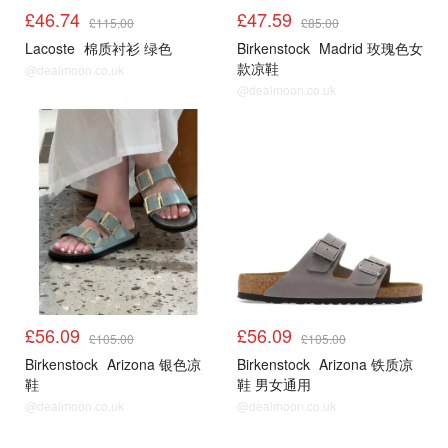
£46.74
£47.59
£115.00
£85.00
Lacoste
棉质衬衫 绿色
Birkenstock
Madrid 玫瑰色女
款凉鞋
@dealmoon.co.uk
@dealmoon.co.uk
£56.09
£56.09
£105.00
£105.00
Birkenstock
Arizona 银色凉
Birkenstock
Arizona 铁质凉
鞋
鞋 男女通用
@dealmoon.co.uk
@dealmoon.co.uk