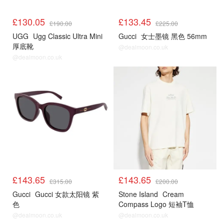
£130.05
£133.45
£190.00
£225.00
UGG
Ugg Classic Ultra Mini
Gucci
女士墨镜 黑色 56mm
厚底靴
@dealmoon.co.uk
@dealmoon.co.uk
£143.65
£143.65
£315.00
£200.00
Gucci
Gucci 女款太阳镜 紫
Stone Island
Cream
色
Compass Logo 短袖T恤
@dealmoon.co.uk
@dealmoon.co.uk