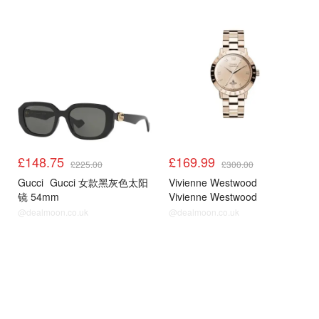
£148.75
£169.99
£225.00
£300.00
Gucci
Gucci 女款黑灰色太阳
Vivienne Westwood
镜 54mm
Vivienne Westwood
VV152RSRS 女士腕表
@dealmoon.co.uk
@dealmoon.co.uk