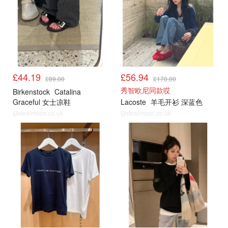
£44.19
£56.94
£89.00
£170.00
秀智欧尼同款哎
Birkenstock
Catalina
Graceful 女士凉鞋
Lacoste
羊毛开衫 深蓝色
@dealmoon.co.uk
@dealmoon.co.uk