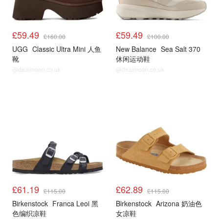
£59.49
£59.49
£160.00
£100.00
UGG
Classic Ultra Mini 人鱼
New Balance
Sea Salt 370
靴
休闲运动鞋
@dealmoon.co.uk
@dealmoon.co.uk
£61.19
£62.89
£115.00
£115.00
Birkenstock
Franca Leoi 黑
Birkenstock
Arizona 奶油色
色编织凉鞋
女凉鞋