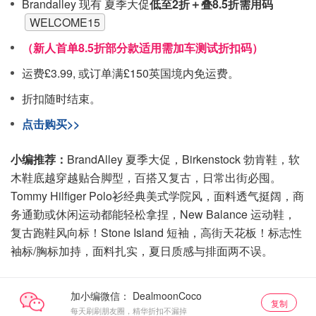
Brandalley 现有 夏季大促
低至2折＋叠8.5折需用码
WELCOME15
（新人首单8.5折部分款适用需加车测试折扣码）
运费£3.99, 或订单满£150英国境内免运费。
折扣随时结束。
点击购买>>
小编推荐：
BrandAlley 夏季大促，Birkenstock 勃肯鞋，软
木鞋底越穿越贴合脚型，百搭又复古，日常出街必囤。
Tommy Hilfiger Polo衫经典美式学院风，面料透气挺阔，商
务通勤或休闲运动都能轻松拿捏，New Balance 运动鞋，
复古跑鞋风向标！Stone Island 短袖，高街天花板！标志性
袖标/胸标加持，面料扎实，夏日质感与排面两不误。
加小编微信：
复制
每天刷刷朋友圈，精华折扣不漏掉