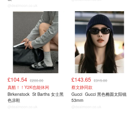
@dealmoon.co.uk
£104.54
£143.65
£200.00
£315.00
真酷！！Y2K也能休闲
蔡文静同款
Birkenstock
St Barths 女士黑
Gucci
Gucci 黑色椭圆太阳镜
色凉鞋
53mm
@dealmoon.co.uk
@dealmoon.co.uk