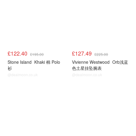
£122.40
£127.49
£195.00
£225.00
Stone Island
Khaki 棉 Polo
Vivienne Westwood
Orb浅蓝
衫
色土星挂坠腕表
@dealmoon.co.uk
@dealmoon.co.uk