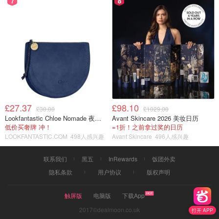
7
8
£27.37
£98.10
£30.00
£1029.00
Lookfantastic Chloe Nomade 夜埃及小包
Avant Skincare 2026 美妆日历
低价买奢牌 冲！
=1折！之前拿过奖的日历
LOOKFANTASTIC.COM
498人感兴趣
Avant Skincare
496人感兴趣
联系我们
黑五
InRewards
饭团外卖
隐私条款
用户协议
版权声明
触屏版
电脑版
下载App
2017©dealmoon.co.uk
打开 APP