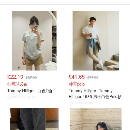
£22.10
£41.65
£37.00
£75.00
打网球必备
帅哥polo
Tommy Hilfiger
白色T恤
Tommy Hilfiger
Tommy
Hilfiger 1985 男士白色Polo衫
@dealmoon.co.uk
@dealmoon.co.uk